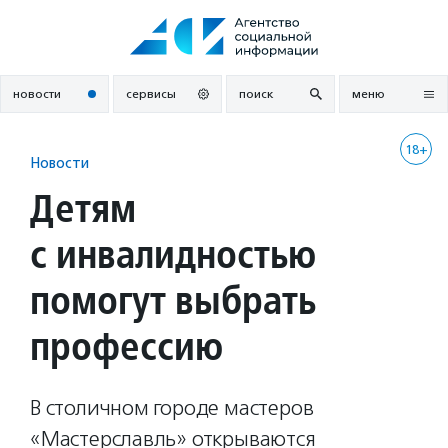
Перейти
к
содержанию
новости
сервисы
поиск
меню
18+
Новости
Детям
с инвалидностью
помогут выбрать
профессию
В столичном городе мастеров
«Мастерславль» открываются