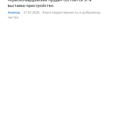
выставка-пристройство.
Анонсы
·
31.07.2026
·
Благотвори­тель­ность и доброволь­
чест­во