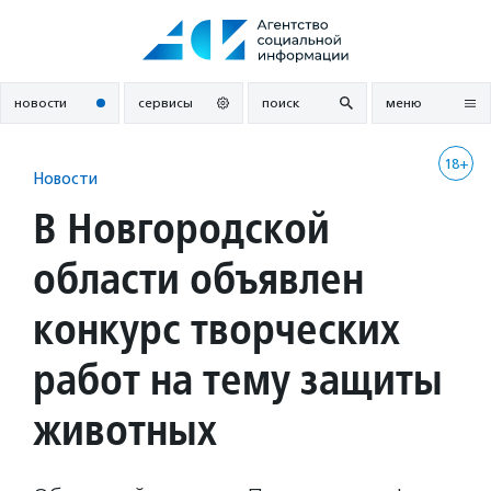
Перейти
к
содержанию
новости
сервисы
поиск
меню
18+
Новости
В Новгородской
области объявлен
конкурс творческих
работ на тему защиты
животных