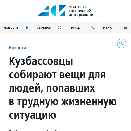
Перейти
к
содержанию
новости
сервисы
поиск
меню
18+
Новости
Кузбассовцы
собирают вещи для
людей, попавших
в трудную жизненную
ситуацию