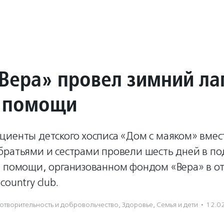
Вера» провел зимний ла
 помощи
иенты детского хосписа «Дом с маяком» вмест
братьями и сестрами провели шесть дней в п
й помощи, организованном фондом «Вера» в от
ountry club.
отвори­тель­ность и доброволь­чест­во
,
Здоровье
,
Семья и дети
·
12.0