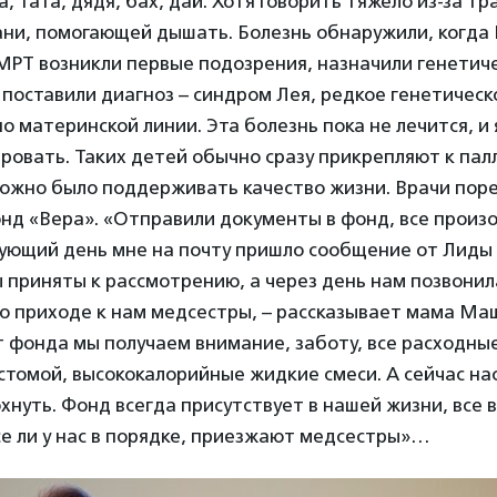
, тата, дядя, бах, дай. Хотя говорить тяжело из-за т
тани, помогающей дышать. Болезнь обнаружили, когда
МРТ возникли первые подозрения, назначили генетиче
поставили диагноз – синдром Лея, редкое генетичес
 материнской линии. Эта болезнь пока не лечится, и 
ровать. Таких детей обычно сразу прикрепляют к па
можно было поддерживать качество жизни. Врачи пор
нд «Вера». «Отправили документы в фонд, все произ
дующий день мне на почту пришло сообщение от Лиды
 приняты к рассмотрению, а через день нам позвонил
 о приходе к нам медсестры, – рассказывает мама М
От фонда мы получаем внимание, заботу, все расходн
стомой, высококалорийные жидкие смеси. А сейчас нас
хнуть. Фонд всегда присутствует в нашей жизни, все 
е ли у нас в порядке, приезжают медсестры»…