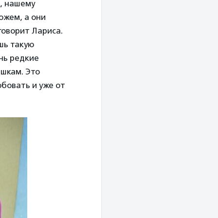
я, нашему
ожем, а они
говорит Лариса.
ишь такую
нь редкие
ишкам. Это
бовать и уже от