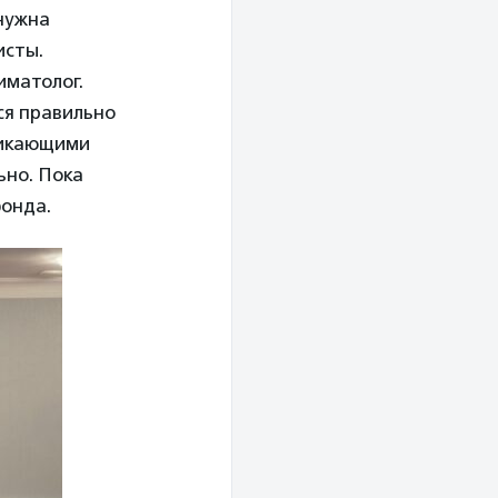
нужна
исты.
иматолог.
ся правильно
никающими
ьно. Пока
фонда.