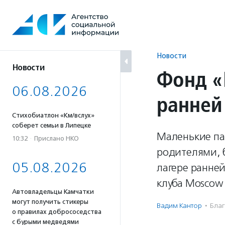
Перейти
к
содержанию
Новости
Новости
Фонд «
06.08.2026
ранней
Стихобиатлон «Км/вслух»
соберет семьи в Липецке
Маленькие пац
10:32
·
Прислано НКО
родителями, 
05.08.2026
лагере ранне
клуба Moscow c
Автовладельцы Камчатки
могут получить стикеры
Вадим Кантор
·
Благ
о правилах добрососедства
с бурыми медведями