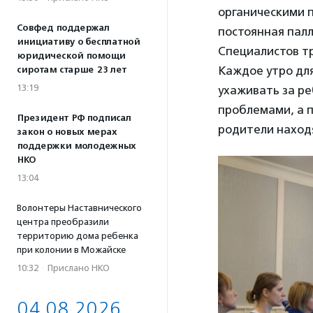
органическими 
Совфед поддержал
постоянная палл
инициативу о бесплатной
Специалистов тр
юридической помощи
Каждое утро для
сиротам старше 23 лет
13:19
ухаживать за р
проблемами, а 
Президент РФ подписал
родители наход
закон о новых мерах
поддержки молодежных
НКО
13:04
Волонтеры Наставнического
центра преобразили
территорию дома ребенка
при колонии в Можайске
10:32
·
Прислано НКО
04.08.2026