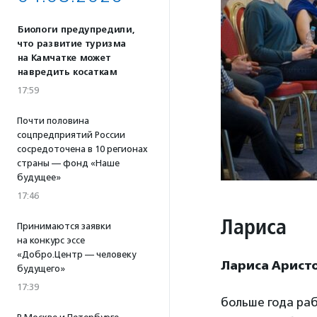
Биологи предупредили,
что развитие туризма
на Камчатке может
навредить косаткам
17:59
Почти половина
соцпредприятий России
сосредоточена в 10 регионах
страны — фонд «Наше
будущее»
17:46
Лариса
Принимаются заявки
на конкурс эссе
«Добро.Центр — человеку
Лариса Арист
будущего»
17:39
больше года ра