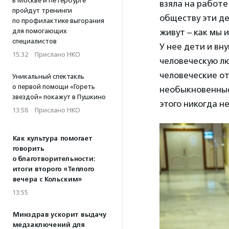
В Москве и Петербурге
взяла на работе
пройдут тренинги
обществу эти де
по профилактике выгорания
для помогающих
живут – как мы 
специалистов
У нее дети и вну
15:32
·
Прислано НКО
человеческую л
человеческие от
Уникальный спектакль
о первой помощи «Гореть
необыкновенные
звездой» покажут в Пушкино
этого никогда н
13:58
·
Прислано НКО
Как культура помогает
говорить
о благотворительности:
итоги второго «Теплого
вечера с Кольским»
13:55
Минздрав ускорит выдачу
медзаключений для