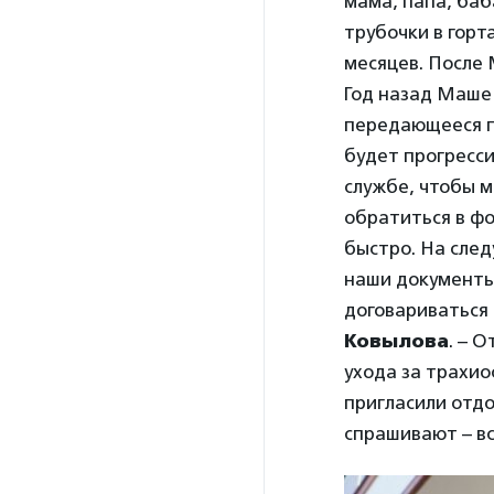
мама, папа, баба
трубочки в гор
месяцев. После 
Год назад Маше 
передающееся по
будет прогресси
службе, чтобы 
обратиться в фо
быстро. На сле
наши документы
договариваться
Ковылова
. – 
ухода за трахио
пригласили отдо
спрашивают – вс