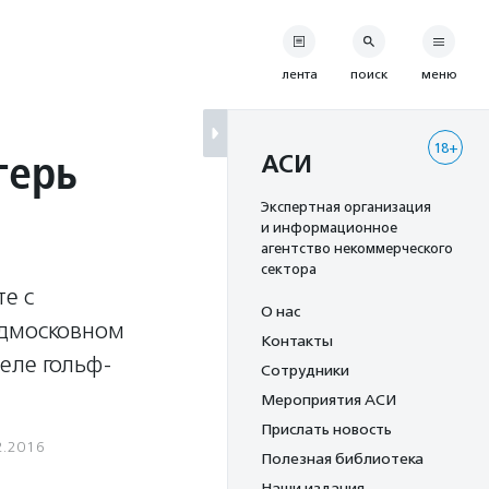
лента
поиск
меню
18+
герь
АСИ
Экспертная организация
и информационное
агентство некоммерческого
сектора
е с
О нас
одмосковном
Контакты
еле гольф-
Сотрудники
Мероприятия АСИ
Прислать новость
2.2016
Полезная библиотека
Наши издания