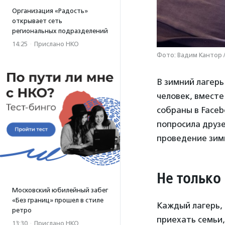
Организация «Радость»
открывает сеть
региональных подразделений
14:25
·
Прислано НКО
Фото: Вадим Кантор 
В зимний лагерь
человек, вместе
собраны в Faceb
попросила друзе
проведение зимн
Не только
Московский юбилейный забег
«Без границ» прошел в стиле
Каждый лагерь,
ретро
приехать семьи,
13:30
·
Прислано НКО