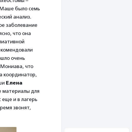
рахеостомы –
 Маше было семь
ский анализ.
кое заболевание
ясно, что она
ллиативной
екомендовали
ошло очень
 Мониава, что
а координатор,
аши
Елена
ые материалы для
 еще и в лагерь
время звонят,