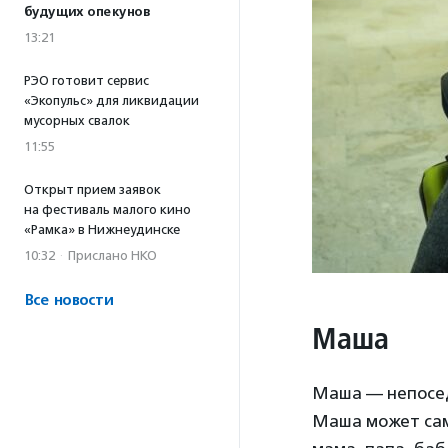
будущих опекунов
13:21
РЭО готовит сервис
«Экопульс» для ликвидации
мусорных свалок
11:55
Открыт прием заявок
на фестиваль малого кино
«Рамка» в Нижнеудинске
10:32
·
Прислано НКО
Все новости
Маша
Маша — непоседл
Маша может само