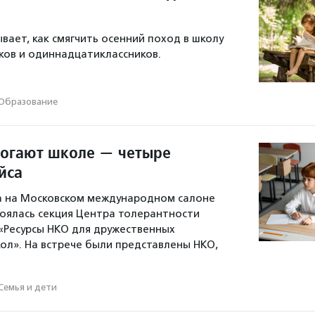
вает, как смягчить осенний поход в школу
ков и одиннадцатиклассников.
Образование
огают школе — четыре
йса
да на Московском международном салоне
оялась секция Центра толерантности
 «Ресурсы НКО для дружественных
ол». На встрече были представлены НКО,
Семья и дети