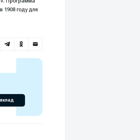
а». Программа
 1908 году для
 вклад