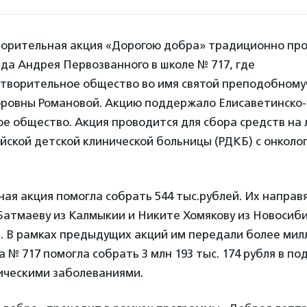
ворительная акция «Дорогою добра» традиционно пр
да Андрея Первозванного в школе № 717, где
отворительное общество во имя святой преподобном
ровны Романовой. Акцию поддержало Елисаветинско-
е общество. Акция проводится для сбора средств на
йской детской клинической больницы (РДКБ) с онколо
ая акция помогла собрать 544 тыс.рублей. Их направ
Батмаеву из Калмыкии и Никите Хомякову из Новосиби
. В рамках предыдущих акций им передали более мил
а № 717 помогла собрать 3 млн 193 тыс. 174 рубля в п
гическими заболеваниями.