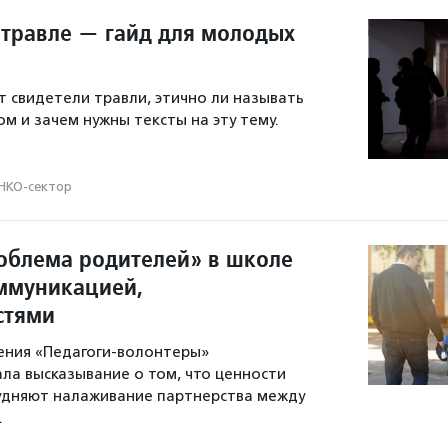
о травле — гайд для молодых
т свидетели травли, этично ли называть
м и зачем нужны тексты на эту тему.
НКО-сектор
роблема родителей» в школе
оммуникацией,
стями
ения «Педагоги-волонтеры»
а высказывание о том, что ценности
удняют налаживание партнерства между
.