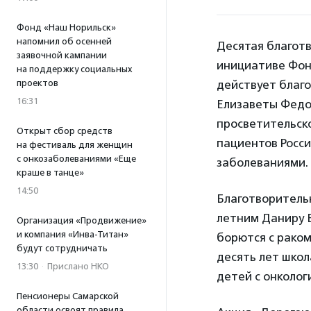
Фонд «Наш Норильск»
напомнил об осенней
Десятая благот
заявочной кампании
инициативе Фон
на поддержку социальных
проектов
действует благ
16:31
Елизаветы Федо
просветительско
Открыт сбор средств
пациентов Росси
на фестиваль для женщин
с онкозаболеваниями «Еще
заболеваниями.
краше в танце»
14:50
Благотворительн
летним Даниру 
Организация «Продвижение»
и компания «Инва-Титан»
борются с раком
будут сотрудничать
десять лет школ
13:30
·
Прислано НКО
детей с онколо
Пенсионеры Самарской
области освоят правила