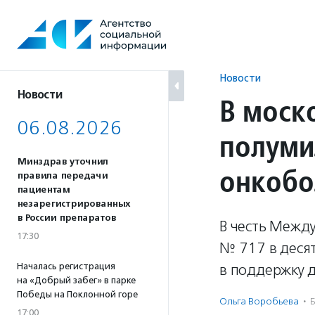
Перейти
к
содержанию
Новости
Новости
В моск
06.08.2026
полуми
Минздрав уточнил
онкобо
правила передачи
пациентам
незарегистрированных
в России препаратов
В честь Между
17:30
№ 717 в деся
Началась регистрация
в поддержку д
на «Добрый забег» в парке
Победы на Поклонной горе
Ольга Воробьева
·
Б
17:00