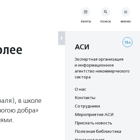
лента
поиск
меню
18+
олее
АСИ
Экспертная организация
и информационное
агентство некоммерческого
сектора
О нас
Контакты
аля), в школе
Сотрудники
рогою добра»
Мероприятия АСИ
иями.
Прислать новость
Полезная библиотека
Наши издания