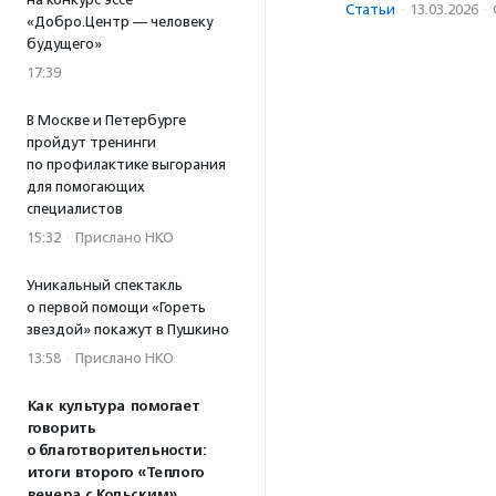
Статьи
·
13.03.2026
·
«Добро.Центр — человеку
будущего»
17:39
В Москве и Петербурге
пройдут тренинги
по профилактике выгорания
для помогающих
специалистов
15:32
·
Прислано НКО
Уникальный спектакль
о первой помощи «Гореть
звездой» покажут в Пушкино
13:58
·
Прислано НКО
Как культура помогает
говорить
о благотворительности:
итоги второго «Теплого
вечера с Кольским»