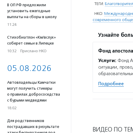
ТЕГИ:
Благотворите
В ОП РФ предложили
установить ежегодные
НКО:
Международны
выплаты на сборы в школу
современного общес
11:24
Узнайте боль
Стихобиатлон «Км/вслух»
соберет семьи в Липецке
Фонд апостола
10:32
·
Прислано НКО
Услуги:
Фонд А
05.08.2026
ситуации, прово
образовательные
Автовладельцы Камчатки
Подробнее
могут получить стикеры
о правилах добрососедства
с бурыми медведями
18:02
Для родственников
пострадавших в результате
ВИДЕО ПО ТЕ
атаки беспилотников под