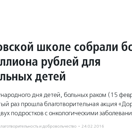
овской школе собрали б
ллиона рублей для
льных детей
народного дня детей, больных раком (15 февр
тый раз прошла благотворительная акция «До
вух подростков с онкологическими заболеван
лаготвори­тель­ность и доброволь­чест­во
·
24.02.2016