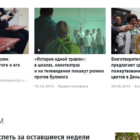
олик
«История одной травли»:
Благотворите
оге и его
в школах, кинотеатрах
предлагают с
и на телевидении покажут ролики
пожертвовани
против буллинга
цветов в День
­тель­ность и доброволь­чест­во
19.10.2018
·
Права человека
08.08.2016
·
Бл
М
спеть за оставшиеся недели