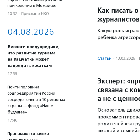
при колонии в Можайске
Как писать 
10:32
·
Прислано НКО
журналистов
04.08.2026
Какую роль играю
ребенка агрессоро
Биологи предупредили,
что развитие туризма
Статьи
·
13.03.2026
·
на Камчатке может
навредить косаткам
17:59
Эксперт: «п
связана с к
Почти половина
соцпредприятий России
а не с ценно
сосредоточена в 10 регионах
страны — фонд «Наше
Основатель движ
будущее»
прокомментировал
17:46
родителей «затр
школой и семьей»
Принимаются заявки
на конкурс эссе