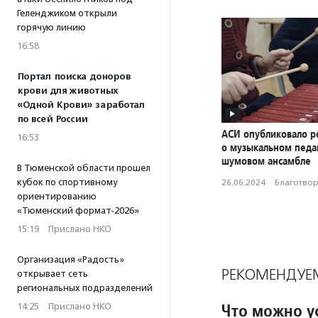
Геленджиком открыли
горячую линию
16:58
Портал поиска доноров
крови для животных
«Одной Крови» заработал
по всей России
АСИ опубликовало р
16:53
о музыкальном педаг
шумовом ансамбле
В Тюменской области прошел
кубок по спортивному
26.06.2024
·
Благотвори
ориентированию
«Тюменский формат-2026»
15:19
·
Прислано НКО
Организация «Радость»
РЕКОМЕНДУЕ
открывает сеть
региональных подразделений
Что можно у
14:25
·
Прислано НКО