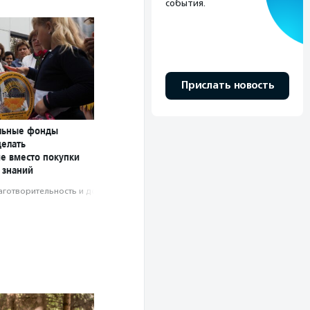
события.
Прислать новость
льные фонды
делать
е вместо покупки
 знаний
аготвори­тель­ность и доброволь­чест­во