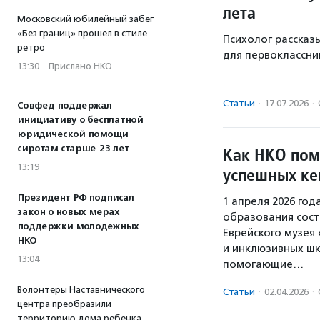
лета
Московский юбилейный забег
«Без границ» прошел в стиле
Психолог рассказы
ретро
для первоклассни
13:30
·
Прислано НКО
Статьи
·
17.07.2026
·
Совфед поддержал
инициативу о бесплатной
юридической помощи
сиротам старше 23 лет
Как НКО пом
13:19
успешных ке
Президент РФ подписал
1 апреля 2026 го
закон о новых мерах
образования сост
поддержки молодежных
Еврейского музея
НКО
и инклюзивных шк
13:04
помогающие…
Волонтеры Наставнического
Статьи
·
02.04.2026
·
центра преобразили
территорию дома ребенка