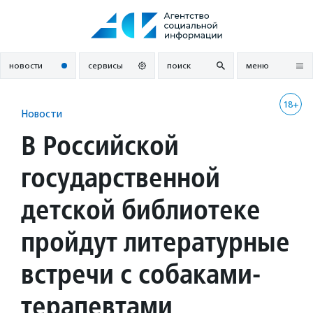
Перейти
к
содержанию
новости
сервисы
поиск
меню
18+
Новости
В Российской
государственной
детской библиотеке
пройдут литературные
встречи с собаками-
терапевтами