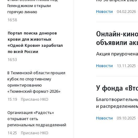
Геленджиком открыли
Новости
·
04.02.2026
горячую линию
16:58
Онлайн-кино
Портал поиска доноров
крови для животных
объявили ак
«Одной Крови» заработал
по всей России
Акция приурочена
16:53
Новости
·
13.11.2025
В Тюменской области прошел
кубок по спортивному
ориентированию
У фонда «Вт
«Тюменский формат-2026»
Благотворительн
15:19
·
Прислано НКО
и распределением
Организация «Радость»
Новости
·
09.10.2025
открывает сеть
региональных подразделений
14:25
·
Прислано НКО