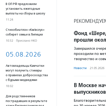
В ОП РФ предложили
установить ежегодные
выплаты на сборы в школу
11:24
РЕКОМЕНДУЕ
Стихобиатлон «Км/вслух»
Фонд «Шеред
соберет семьи в Липецке
прошли окол
10:32
·
Прислано НКО
Завершился очер
05.08.2026
проходили по мет
творчество и сов
Автовладельцы Камчатки
Новости
·
21.05.2026
могут получить стикеры
о правилах добрососедства
с бурыми медведями
В Москве на
18:02
выпускников
Для родственников
Благотворительна
пострадавших в результате
по 30 апреля 2026
атаки беспилотников под