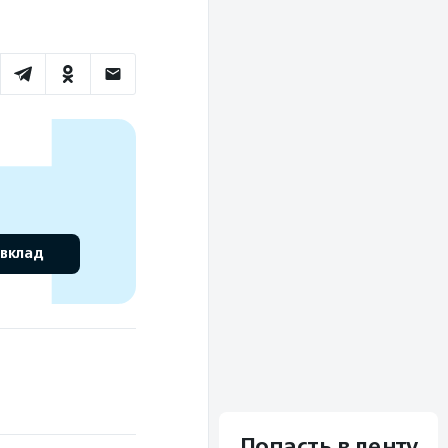
 вклад
Попасть в ленту