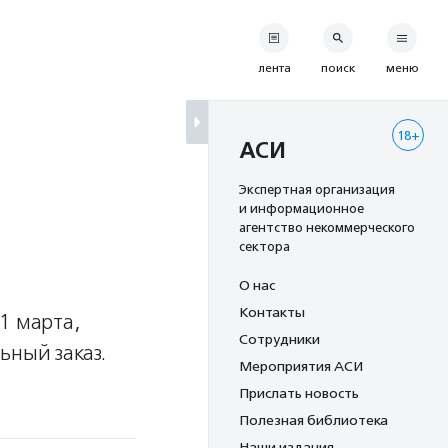
лента
поиск
меню
18+
АСИ
Экспертная организация
и информационное
агентство некоммерческого
сектора
О нас
Контакты
1 марта,
Сотрудники
ьный заказ.
Мероприятия АСИ
Прислать новость
Полезная библиотека
Наши издания