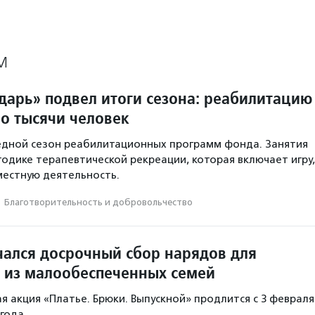
М
арь» подвел итоги сезона: реабилитацию
о тысячи человек
едной сезон реабилитационных программ фонда. Занятия
одике терапевтической рекреации, которая включает игру,
местную деятельность.
·
Благотвори­тель­ность и доброволь­чест­во
чался досрочный сбор нарядов для
 из малообеспеченных семей
я акция «Платье. Брюки. Выпускной» продлится с 3 февраля
 года.