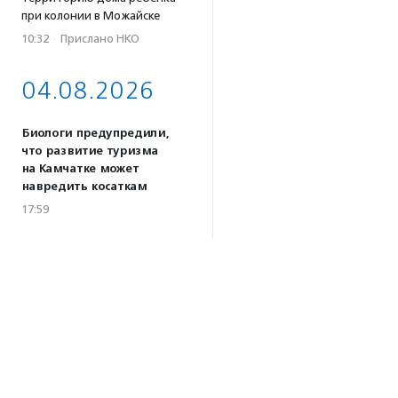
при колонии в Можайске
10:32
·
Прислано НКО
04.08.2026
Биологи предупредили,
что развитие туризма
на Камчатке может
навредить косаткам
17:59
Почти половина
соцпредприятий России
сосредоточена в 10 регионах
страны — фонд «Наше
будущее»
17:46
Принимаются заявки
на конкурс эссе