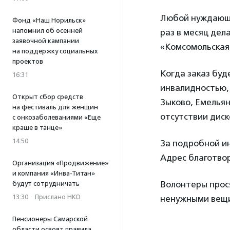
Любой нуждающи
Фонд «Наш Норильск»
напомнил об осенней
раз в месяц дел
заявочной кампании
«Комсомольская 
на поддержку социальных
проектов
Когда заказ буд
16:31
инвалидностью,
Открыт сбор средств
Зыково, Емельян
на фестиваль для женщин
отсутствии диск
с онкозаболеваниями «Еще
краше в танце»
14:50
За подробной ин
Адрес благотвор
Организация «Продвижение»
и компания «Инва-Титан»
Волонтеры прос
будут сотрудничать
13:30
·
Прислано НКО
ненужными вещи
Пенсионеры Самарской
области освоят правила