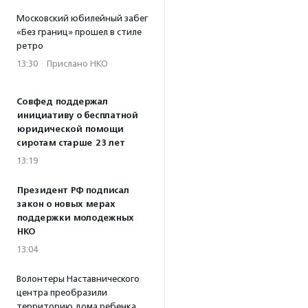
Московский юбилейный забег
«Без границ» прошел в стиле
ретро
13:30
·
Прислано НКО
Совфед поддержал
инициативу о бесплатной
юридической помощи
сиротам старше 23 лет
13:19
Президент РФ подписал
закон о новых мерах
поддержки молодежных
НКО
13:04
Волонтеры Наставнического
центра преобразили
территорию дома ребенка