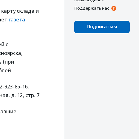
Поддержать нас
карту склада и
щает
газета
Подписаться
ей с
ноярска,
ь (при
блей.
-923-85-16.
, д. 12, стр. 7.
тавшие