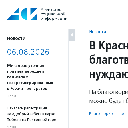
Перейти
к
содержанию
Новости
Новости
В Крас
06.08.2026
благот
Минздрав уточнил
нуждаю
правила передачи
пациентам
незарегистрированных
в России препаратов
На благотвори
17:30
можно будет б
Началась регистрация
Благотвори­тель­ност
на «Добрый забег» в парке
Победы на Поклонной горе
17:00