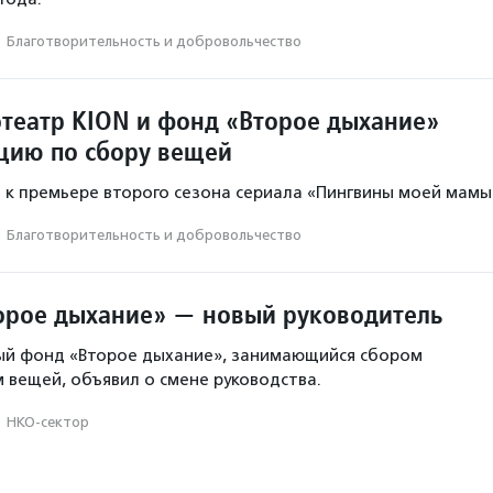
·
Благотвори­тель­ность и доброволь­чест­во
театр KION и фонд «Второе дыхание»
цию по сбору вещей
 к премьере второго сезона сериала «Пингвины моей мамы
·
Благотвори­тель­ность и доброволь­чест­во
орое дыхание» — новый руководитель
ый фонд «Второе дыхание», занимающийся сбором
 вещей, объявил о смене руководства.
·
НКО-сектор