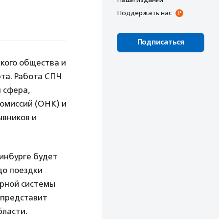
Поддержать нас
Подписаться
кого общества и
рта. Работа СПЧ
 сфера,
омиссий (ОНК) и
ывников и
инбурге будет
до поездки
рной системы
 представит
бласти.