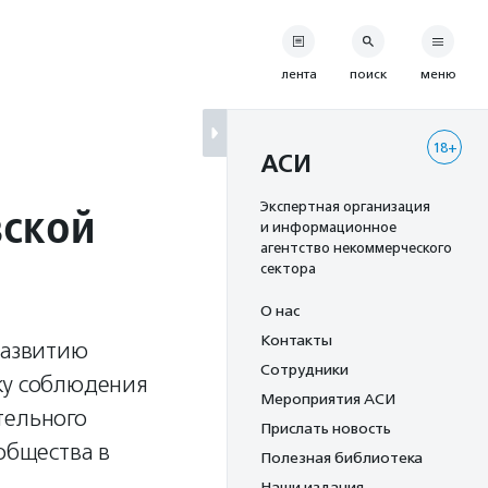
лента
поиск
меню
18+
АСИ
вской
Экспертная организация
и информационное
агентство некоммерческого
сектора
О нас
Контакты
развитию
Сотрудники
ку соблюдения
Мероприятия АСИ
тельного
Прислать новость
общества в
Полезная библиотека
Наши издания