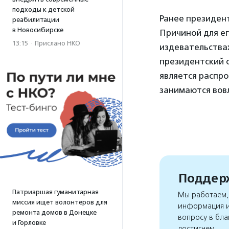
подходы к детской
Ранее президен
реабилитации
в Новосибирске
Причиной для ег
13:15
·
Прислано НКО
издевательства
президентский с
является распр
занимаются вов
Поддерж
Патриаршая гуманитарная
Мы работаем, 
миссия ищет волонтеров для
информация и
ремонта домов в Донецке
вопросу в бла
и Горловке
достигнем