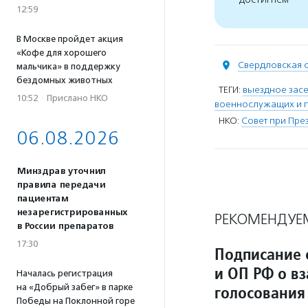
12:59
В Москве пройдет акция
«Кофе для хорошего
Свердловская 
мальчика» в поддержку
бездомных животных
ТЕГИ:
выездное зас
10:52
·
Прислано НКО
военнослужащих и 
НКО:
Совет при Пре
06.08.2026
Минздрав уточнил
правила передачи
пациентам
незарегистрированных
РЕКОМЕНДУЕ
в России препаратов
17:30
Подписание 
и ОП РФ о в
Началась регистрация
на «Добрый забег» в парке
голосования
Победы на Поклонной горе