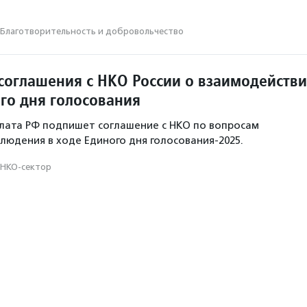
Благотвори­тель­ность и доброволь­чест­во
соглашения с НКО России о взаимодейств
ого дня голосования
лата РФ подпишет соглашение с НКО по вопросам
людения в ходе Единого дня голосования-2025.
НКО-сектор