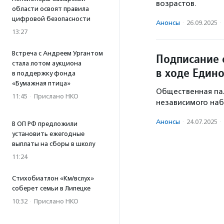
возрастов.
области освоят правила
цифровой безопасности
Анонсы
·
26.09.2025
·
13:27
Встреча с Андреем Ургантом
Подписание 
стала лотом аукциона
в ходе Един
в поддержку фонда
«Бумажная птица»
Общественная па
11:45
·
Прислано НКО
независимого наб
Анонсы
·
24.07.2025
·
В ОП РФ предложили
установить ежегодные
выплаты на сборы в школу
11:24
Стихобиатлон «Км/вслух»
соберет семьи в Липецке
10:32
·
Прислано НКО