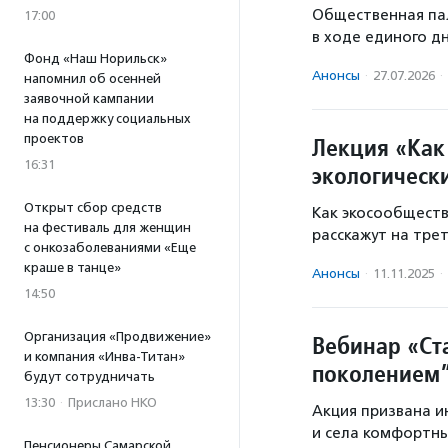
Общественная па
17:00
в ходе единого дн
Фонд «Наш Норильск»
Анонсы
·
27.07.2026
·
напомнил об осенней
заявочной кампании
на поддержку социальных
проектов
Лекция «Как
16:31
экологическ
Открыт сбор средств
Как экосообществ
на фестиваль для женщин
расскажут на тре
с онкозаболеваниями «Еще
краше в танце»
Анонсы
·
11.11.2025
·
14:50
Организация «Продвижение»
Вебинар «Ст
и компания «Инва-Титан»
поколением
будут сотрудничать
13:30
·
Прислано НКО
Акция призвана и
и села комфортны
Пенсионеры Самарской