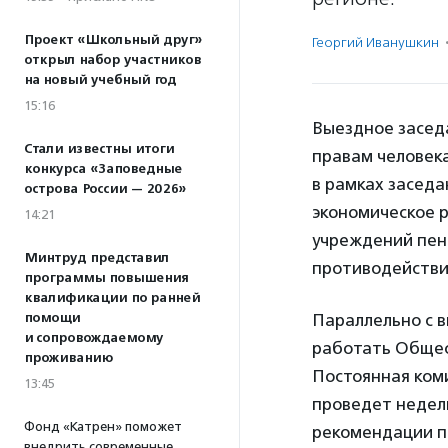
Проект «Школьный друг»
Георгий Иванушкин
открыл набор участников
на новый учебный год
15:16
Выездное засед
Стали известны итоги
правам человек
конкурса «Заповедные
в рамках заседа
острова России — 2026»
экономическое 
14:21
учреждений пен
Минтруд представил
противодействи
программы повышения
квалификации по ранней
помощи
Параллельно с 
и сопровождаемому
работать Общест
проживанию
Постоянная ком
13:45
проведет недел
Фонд «Катрен» поможет
рекомендации п
внедрить современные