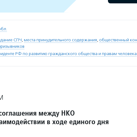
обл.
едание СПЧ
,
места принудительного содержания
,
общественный кон
призывников
зиденте РФ по развитию гражданского общества и правам человека
М
соглашения между НКО
заимодействии в ходе единого дня