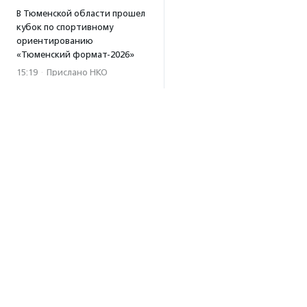
В Тюменской области прошел
кубок по спортивному
ориентированию
«Тюменский формат-2026»
15:19
·
Прислано НКО
Организация «Радость»
открывает сеть
региональных подразделений
14:25
·
Прислано НКО
Московский юбилейный забег
«Без границ» прошел в стиле
ретро
13:30
·
Прислано НКО
Совфед поддержал
инициативу о бесплатной
юридической помощи
сиротам старше 23 лет
Об агентстве