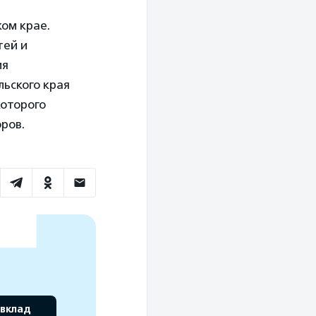
ом крае.
тей и
ия
льского края
которого
ров.
 вклад