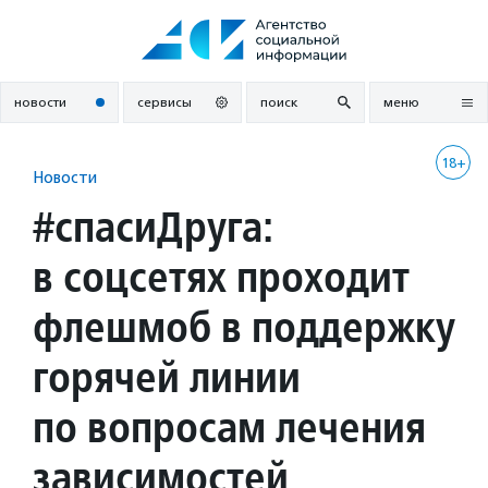
Перейти
к
содержанию
новости
сервисы
поиск
меню
18+
Новости
#спасиДруга:
в соцсетях проходит
флешмоб в поддержку
горячей линии
по вопросам лечения
зависимостей