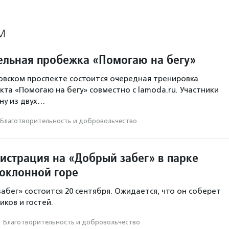
М
ельная пробежка «Помогаю на бегу»
узовском проспекте состоится очередная тренировка
кта «Помогаю на бегу» совместно с lamoda.ru. Участники
ну из двух…
Благотвори­тель­ность и доброволь­чест­во
гистрация на «Добрый забег» в парке
оклонной горе
абег» состоится 20 сентября. Ожидается, что он соберет
иков и гостей.
·
Благотвори­тель­ность и доброволь­чест­во