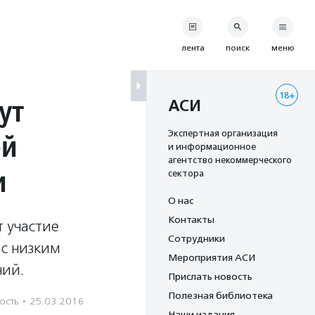
лента
поиск
меню
18+
ут
АСИ
ей
Экспертная организация
и информационное
агентство некоммерческого
и
сектора
О нас
Контакты
т участие
Сотрудники
 с низким
Мероприятия АСИ
ний.
Прислать новость
Полезная библиотека
ость
·
25.03.2016
Наши издания