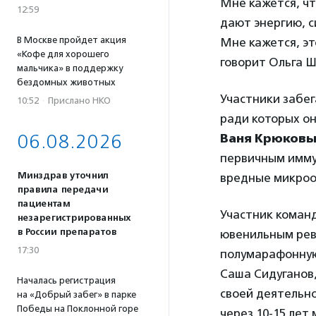
Мне кажется, чт
12:59
дают энергию, с
В Москве пройдет акция
Мне кажется, эт
«Кофе для хорошего
говорит Ольга Ш
мальчика» в поддержку
бездомных животных
Участники забе
10:52
·
Прислано НКО
ради которых о
06.08.2026
Ваня Крюков
первичным имму
Минздрав уточнил
вредные микроо
правила передачи
пациентам
Участник кома
незарегистрированных
в России препаратов
ювенильным рев
17:30
полумарафонную
Саша Сидуганов,
Началась регистрация
своей деятельно
на «Добрый забег» в парке
Победы на Поклонной горе
через 10-15 лет