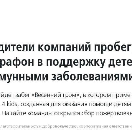
дители компаний пробег
рафон в поддержку дет
имунными заболеваниям
йдет забег «Весенний гром», в котором приме
4 kids, созданная для оказания помощи детям
 На сайте команды открылся сбор пожертвова
лаготвори­тель­ность и доброволь­чест­во
,
Корпоративная ответственн