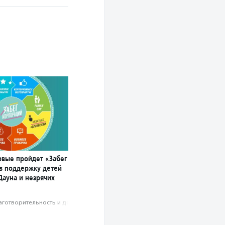
рвые пройдет «Забег
в поддержку детей
Дауна и незрячих
аготвори­тель­ность и доброволь­чест­во