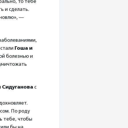
рально, то тебе
ь и сделать.
хновлю», —
 заболеваниями,
 стали
Гоша и
ой болезнью и
уничтожать
 Сидуганова
с
дохновляет.
осом. По роду
ть тебе, чтобы
тили бы на