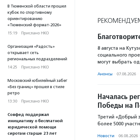
В Тюменской области прошел
кубок по спортивному
ориентированию
РЕКОМЕНДУЕ
«Тюменский формат-2026»
15:19
·
Прислано НКО
Благотворит
Организация «Радость»
8 августа на Кут
открывает сеть
социального прое
региональных подразделений
могут выбрать од
14:25
·
Прислано НКО
Анонсы
·
07.08.2026
·
Московский юбилейный забег
«Без границ» прошел в стиле
ретро
Началась ре
13:30
·
Прислано НКО
Победы на П
Совфед поддержал
Третий «Добрый з
инициативу о бесплатной
более 5000 участн
юридической помощи
сиротам старше 23 лет
Новости
·
06.08.2026