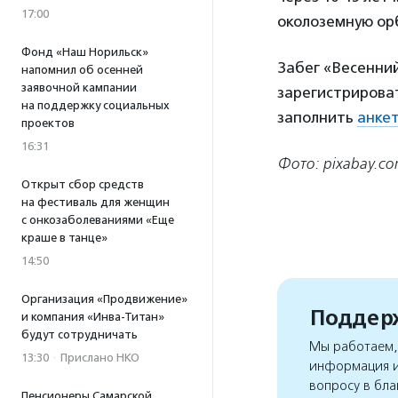
17:00
околоземную орб
Фонд «Наш Норильск»
Забег «Весенний
напомнил об осенней
заявочной кампании
зарегистрироват
на поддержку социальных
заполнить
анке
проектов
16:31
Фото: pixabay.c
Открыт сбор средств
на фестиваль для женщин
с онкозаболеваниями «Еще
краше в танце»
14:50
Организация «Продвижение»
Поддерж
и компания «Инва-Титан»
будут сотрудничать
Мы работаем, 
13:30
·
Прислано НКО
информация и
вопросу в бла
Пенсионеры Самарской