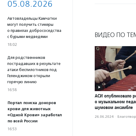
05.08.2026
Автовладельцы Камчатки
могут получить стикеры
о правилах добрососедства
ВИДЕО ПО ТЕ
с бурыми медведями
18:02
Для родственников
пострадавших в результате
атаки беспилотников под
Геленджиком открыли
горячую линию
16:58
АСИ опубликовало р
о музыкальном педаг
Портал поиска доноров
шумовом ансамбле
крови для животных
«Одной Крови» заработал
26.06.2024
·
Благотвори
по всей России
16:53