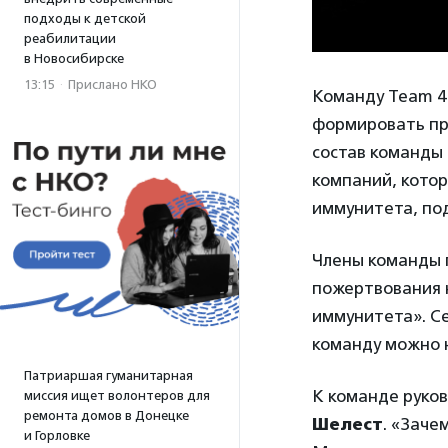
подходы к детской
реабилитации
в Новосибирске
13:15
·
Прислано НКО
Команду Team 4 
формировать пр
состав команды
компаний, кото
иммунитета, по
Члены команды п
пожертвования 
иммунитета». Се
команду можно
Патриаршая гуманитарная
К команде руко
миссия ищет волонтеров для
ремонта домов в Донецке
Шелест
. «Заче
и Горловке