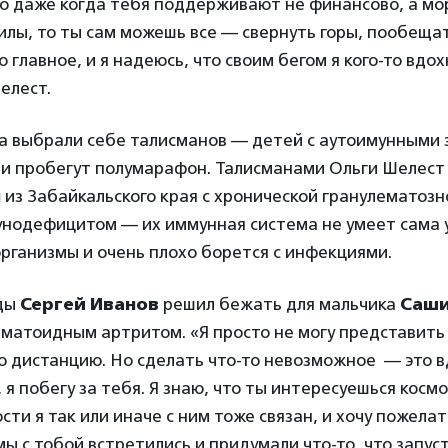
о даже когда тебя поддерживают не финансово, а мо
илы, то ты сам можешь все — свернуть горы, пообещат
о главное, и я надеюсь, что своим бегом я кого-то вдо
елест.
га выбрали себе талисманов — детей с аутоимунными
ни пробегут полумарафон. Талисманами Ольги Шелест
ы
из Забайкальского края с хронической гранулематозн
нодефицитом — их иммунная система не умеет сама 
рганизмы и очень плохо борется с инфекциями.
нды
Сергей Иванов
решил бежать для мальчика
Саши
матоидным артритом. «Я просто не могу представить
 дистанцию. Но сделать что-то невозможное — это в
 я побегу за тебя. Я знаю, что ты интересуешься косм
сти я так или иначе с ним тоже связан, и хочу пожела
 мы с тобой встретились и придумали что-то, что запус