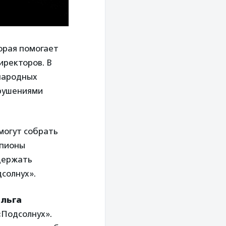
торая помогает
иректоров. В
народных
арушениями
могут собрать
мпионы
ддержать
дсолнух».
льга
«Подсолнух».