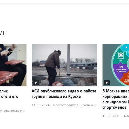
МЕ
олик
АСИ опубликовало видео о работе
В Москве впе
оге и его
группы помощи из Курска
корпораций» 
с синдромом 
11.06.2024
·
Благотвори­тель­ность и доброволь­чест­во
спортсменов
­тель­ность и доброволь­чест­во
15.08.2016
·
Бл