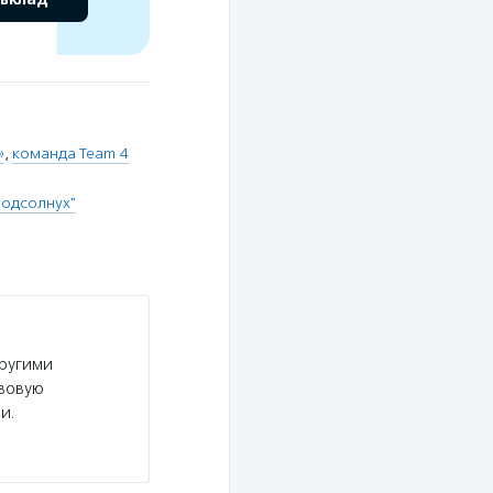
»
,
команда Team 4
Подсолнух"
другими
авовую
и.