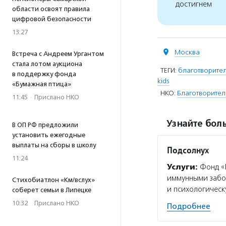
достигнем
области освоят правила
цифровой безопасности
13:27
Москва
Встреча с Андреем Ургантом
стала лотом аукциона
ТЕГИ:
благотворител
в поддержку фонда
kids
«Бумажная птица»
НКО:
Благотворител
11:45
·
Прислано НКО
Узнайте боль
В ОП РФ предложили
установить ежегодные
выплаты на сборы в школу
Подсолнух
11:24
Услуги:
Фонд «П
иммунными забол
Стихобиатлон «Км/вслух»
и психологическ
соберет семьи в Липецке
10:32
·
Прислано НКО
Подробнее