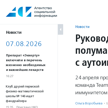
Перейти
к
содержанию
Новости
Новости
Руково
07.08.2026
полума
Препарат «Энхерту»
с ауто
включили в перечень
жизненно необходимых
и важнейших лекарств
16:27
24 апреля про
команда Team 
Клуб друзей пермской
физико-математической
иммунитетом.
школы № 146 ищет
фандрайзера
Ольга Воробьева
·
Б
15:35
·
Прислано НКО