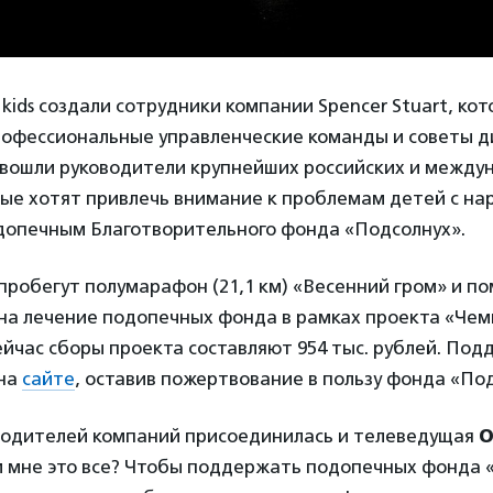
kids создали сотрудники компании Spencer Stuart, ко
офессиональные управленческие команды и советы д
 вошли руководители крупнейших российских и между
рые хотят привлечь внимание к проблемам детей с н
допечным Благотворительного фонда «Подсолнух».
робегут полумарафон (21,1 км) «Весенний гром» и по
на лечение подопечных фонда в рамках проекта «Че
йчас сборы проекта составляют 954 тыс. рублей. По
 на
сайте
, оставив пожертвование в пользу фонда «По
водителей компаний присоединилась и телеведущая
О
м мне это все? Чтобы поддержать подопечных фонда 