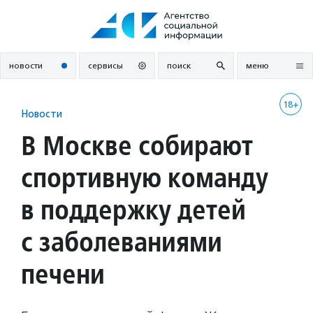
Перейти
к
содержанию
новости
сервисы
поиск
меню
18+
Новости
В Москве собирают
спортивную команду
в поддержку детей
с заболеваниями
печени