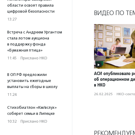
области освоят правила
цифровой безопасности
ВИДЕО ПО ТЕ
13:27
Встреча с Андреем Ургантом
стала лотом аукциона
в поддержку фонда
«Бумажная птица»
11:45
·
Прислано НКО
АСИ опубликовало р
В ОП РФ предложили
об операционном д
установить ежегодные
в НКО
выплаты на сборы в школу
26.02.2025
·
НКО-сект
11:24
Стихобиатлон «Км/вслух»
соберет семьи в Липецке
10:32
·
Прислано НКО
РЕКОМЕНДУЕ