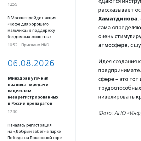
«Даются инструм
12:59
рассказывает ос
В Москве пройдет акция
Хаматдинова
.
«Кофе для хорошего
сама определяю
мальчика» в поддержку
очень стимулиру
бездомных животных
атмосфере, с шу
10:52
·
Прислано НКО
06.08.2026
Идея создания к
предприниматель
Минздрав уточнил
сфере – это тот
правила передачи
трудоспособных 
пациентам
нивелировать к
незарегистрированных
в России препаратов
17:30
Фото: АНО «Инфр
Началась регистрация
на «Добрый забег» в парке
Победы на Поклонной горе