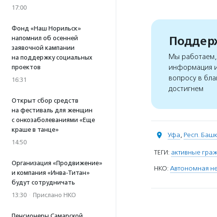
17:00
Фонд «Наш Норильск»
Поддерж
напомнил об осенней
заявочной кампании
Мы работаем, 
на поддержку социальных
информация и
проектов
вопросу в бла
16:31
достигнем
Открыт сбор средств
на фестиваль для женщин
с онкозаболеваниями «Еще
краше в танце»
Уфа
,
Респ. Баш
14:50
ТЕГИ:
активные гра
Организация «Продвижение»
НКО:
Автономная не
и компания «Инва-Титан»
будут сотрудничать
13:30
·
Прислано НКО
Пенсионеры Самарской