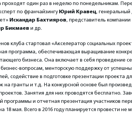
а проходят один раз в неделю по понедельникам. Пер
эксперт по франчайзингу
Юрий Кравец
, генеральный
нет»
Искандар Бахтияров
, представитель компании 
р Бикмаев
и др.
енов клуба стартовал «Акселератор социальных проек
ная программа, обеспечивающая выращивание конкр
тающего бизнеса. Она включает в себя проведение с
о бизнес-вопросам, менторскую поддержку от успешны
й, содействие в подготовке презентации проекта дл
к на гранты и т.д. На конкурсной основе был произве
 проектов. Занятия для них проводятся бесплатно. За
й программы и отчетная презентация участников перв
а 18 мая. Всего в 2016 году планируется провести не 