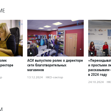
МЕ
олик
АСИ выпустило ролик о директоре
«Перекидыват
иректоре
сети благотворительных
и простыми л
магазинов
рассказывали 
в 2024 году
ор
13.12.2024
·
НКО-сектор
24.10.2024
·
НК
М