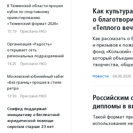
В Тюменской области прошел
Как культура
кубок по спортивному
о благотвори
ориентированию
«Тюменский формат-2026»
«Теплого ве
15:19
·
Прислано НКО
Как рассказать о
Организация «Радость»
и призывов к пож
открывает сеть
фонд «Кольский» 
региональных подразделений
который объедини
14:25
·
Прислано НКО
творчества, обще
Новости
·
04.08.2026
Московский юбилейный забег
«Без границ» прошел в стиле
ретро
Российским 
13:30
·
Прислано НКО
дипломы в в
Совфед поддержал
инициативу о бесплатной
Такой формат при
юридической помощи
использование не
сиротам старше 23 лет