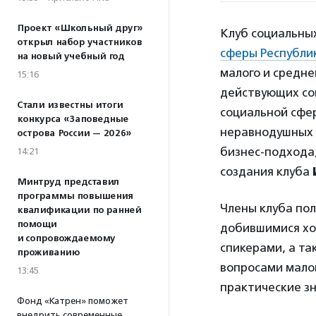
Проект «Школьный друг»
Клуб социальны
открыл набор участников
сферы Республи
на новый учебный год
малого и средн
15:16
действующих со
Стали известны итоги
социальной сфер
конкурса «Заповедные
неравнодушных 
острова России — 2026»
бизнес-подхода
14:21
создания клуба
Минтруд представил
программы повышения
Члены клуба по
квалификации по ранней
помощи
добившимися хор
и сопровождаемому
спикерами, а та
проживанию
вопросами малог
13:45
практические зн
Фонд «Катрен» поможет
внедрить современные