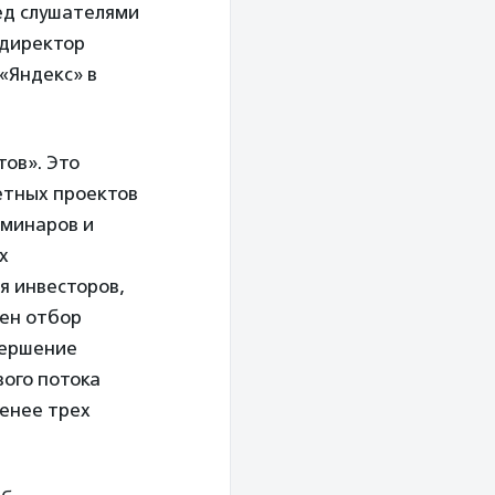
ед слушателями
 директор
«Яндекс» в
тов». Это
етных проектов
еминаров и
х
я инвесторов,
ден отбор
вершение
ого потока
менее трех