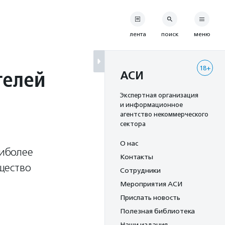
лента
поиск
меню
18+
телей
АСИ
Экспертная организация
и информационное
агентство некоммерческого
сектора
О нас
иболее
Контакты
щество
Сотрудники
Мероприятия АСИ
Прислать новость
Полезная библиотека
Наши издания