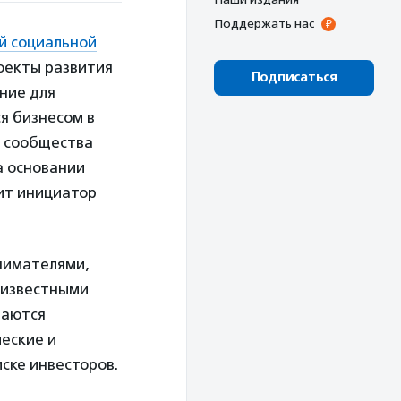
Поддержать нас
й социальной
оекты развития
Подписаться
ние для
я бизнесом в
я сообщества
а основании
ит инициатор
нимателями,
с известными
маются
ческие и
ске инвесторов.