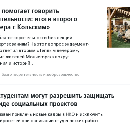
 помогает говорить
тельности: итоги второго
чера с Кольским»
 благотворительности без лекций
ертвованиям? На этот вопрос эндаумент-
ответил вторым «Теплым вечером»,
л жителей Мончегорска вокруг
ния и историй…
·
Благотвори­тель­ность и доброволь­чест­во
студентам могут разрешить защищать
иде социальных проектов
зван привлечь новые кадры в НКО и исключить
йросетей при написании студенческих работ.