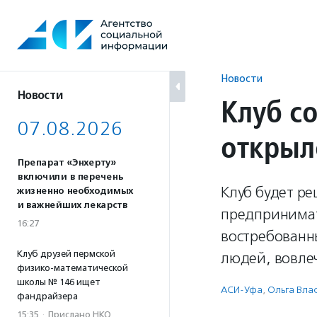
Перейти
к
содержанию
Новости
Новости
Клуб с
07.08.2026
открыл
Препарат «Энхерту»
включили в перечень
Клуб будет р
жизненно необходимых
и важнейших лекарств
предпринимат
16:27
востребованн
Клуб друзей пермской
людей, вовлеч
физико-математической
школы № 146 ищет
АСИ-Уфа
,
Ольга Вла
фандрайзера
15:35
·
Прислано НКО