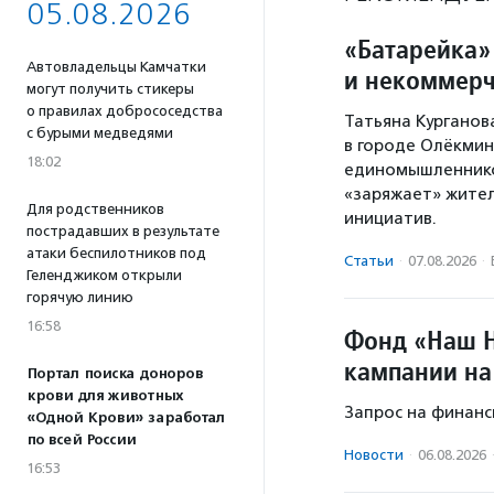
05.08.2026
«Батарейка»
Автовладельцы Камчатки
и некоммерч
могут получить стикеры
о правилах добрососедства
Татьяна Курганов
с бурыми медведями
в городе Олёкминс
18:02
единомышленников
«заряжает» жител
Для родственников
инициатив.
пострадавших в результате
атаки беспилотников под
Статьи
·
07.08.2026
·
Геленджиком открыли
горячую линию
16:58
Фонд «Наш Н
кампании на
Портал поиска доноров
крови для животных
Запрос на финанс
«Одной Крови» заработал
по всей России
Новости
·
06.08.2026
16:53