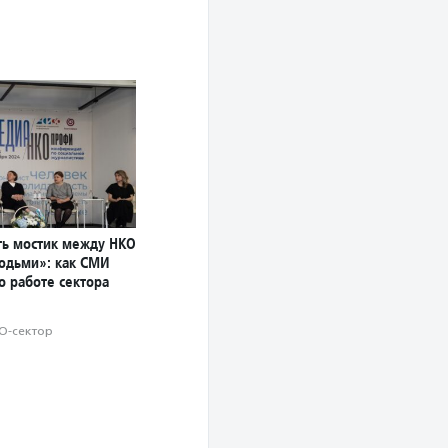
ь мостик между НКО
юдьми»: как СМИ
о работе сектора
О-сектор