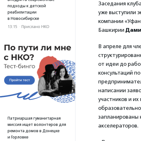
Заседания клуб
подходы к детской
уже выступили 
реабилитации
в Новосибирске
компании «Уфа
13:15
·
Прислано НКО
Башкирии
Дами
В апреле для чл
структурирован
от идеи до рабо
консультаций п
предпринимателе
написании заяво
участников и их
образовательно
запланированы н
Патриаршая гуманитарная
миссия ищет волонтеров для
акселераторов.
ремонта домов в Донецке
и Горловке