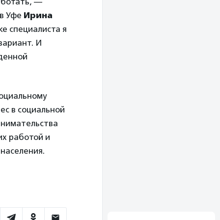
аботать, —
 в Уфе
Ирина
ке специалиста я
вариант. И
жденной
социальному
ес в социальной
ринимательства
их работой и
населения.