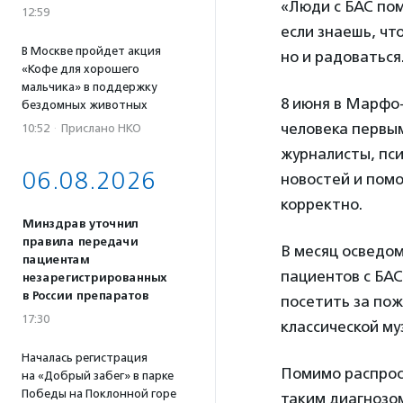
«Люди с БАС пом
12:59
если знаешь, чт
В Москве пройдет акция
но и радоваться
«Кофе для хорошего
мальчика» в поддержку
8 июня в Марфо
бездомных животных
человека первым
10:52
·
Прислано НКО
журналисты, пси
06.08.2026
новостей и помо
корректно.
Минздрав уточнил
правила передачи
В месяц осведом
пациентам
пациентов с БАС
незарегистрированных
в России препаратов
посетить за пож
17:30
классической му
Началась регистрация
Помимо распрос
на «Добрый забег» в парке
Победы на Поклонной горе
таким диагнозо