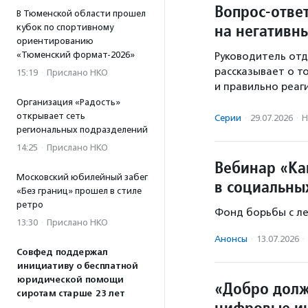
Вопрос-отве
В Тюменской области прошел
на негативн
кубок по спортивному
ориентированию
«Тюменский формат-2026»
Руководитель от
рассказывает о то
15:19
·
Прислано НКО
и правильно реаги
Организация «Радость»
открывает сеть
Серии
·
29.07.2026
·
Н
региональных подразделений
14:25
·
Прислано НКО
Вебинар «Ка
Московский юбилейный забег
в социальны
«Без границ» прошел в стиле
ретро
Фонд борьбы с л
13:30
·
Прислано НКО
Анонсы
·
13.07.2026
·
Совфед поддержал
инициативу о бесплатной
юридической помощи
«Добро долж
сиротам старше 23 лет
цифровые ин