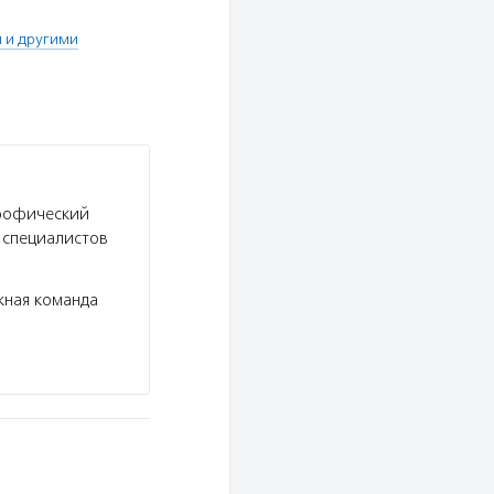
 и другими
трофический
и специалистов
жная команда