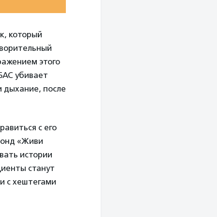
к, который
творительный
ражением этого
 БАС убивает
и дыхание, после
равиться с его
фонд «Живи
овать истории
циенты станут
ии с хештегами