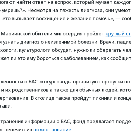
огают найти ответ на вопрос, который мучает каждог
о умрешь?». Несмотря на тяжесть диагноза, они умеют
. Это вызывает восхищение и желание помочь», — со
-Мариинской обители милосердия пройдет
круглый с
 узнать диагноз о неизлечимой болезни. Врачи, паци
хологи, культурологи обсудят, нужно ли оберегать че
жет ли это ему бороться с заболеванием, как сообщит
ленности о БАС экскурсоводы организуют прогулки по
 и их родственников а также для обычных людей, ко
ертвование. В столице также пройдут пикники и конц
зыки.
транения информации о БАС, фонд предлагает подде
м, перечислив
пожертвование
.