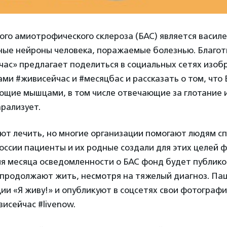
го амиотрофического склероза (БАС) является василе
ные нейроны человека, поражаемые болезнью. Благо
час» предлагает поделиться в социальных сетях изоб
ами #живисейчас и #месяцбас и рассказать о том, что
ющие мышцами, в том числе отвечающие за глотание 
арализует.
ют лечить, но многие организации помогают людям сп
оссии пациенты и их родные создали для этих целей 
мя месяца осведомленности о БАС фонд будет публик
 продолжают жить, несмотря на тяжелый диагноз. Па
ии «Я живу!» и опубликуют в соцсетях свои фотограф
исейчас #livenow.