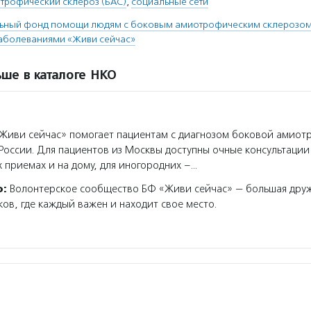
трофический склероз (БАС)
,
социальные сети
льный фонд помощи людям с боковым амиотрофическим склерозом
болеваниями «Живи сейчас»
ше в каталоге НКО
Живи сейчас» помогает пациентам с диагнозом боковой амио
 России. Для пациентов из Москвы доступны очные консультаци
 приемах и на дому, для иногородних –…
о:
Волонтерское сообщество БФ «Живи сейчас» — большая дру
в, где каждый важен и находит свое место.