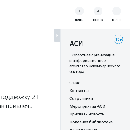
лента
поиск
меню
18+
АСИ
Экспертная организация
и информационное
агентство некоммерческого
сектора
О нас
Контакты
поддержку. 21
Сотрудники
ан привлечь
Мероприятия АСИ
Прислать новость
Полезная библиотека
Наши издания