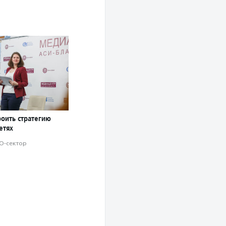
роить стратегию
етях
О-сектор