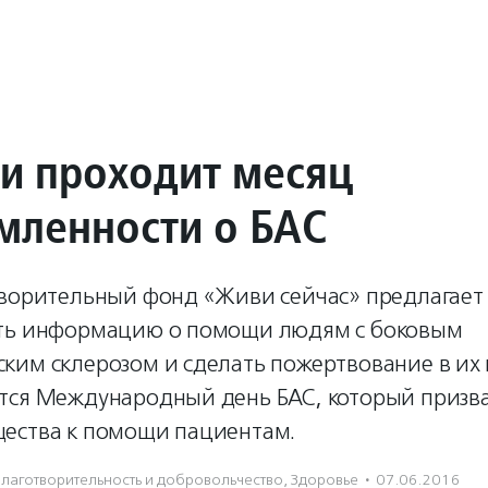
ии проходит месяц
мленности о БАС
творительный фонд «Живи сейчас» предлагает
ть информацию о помощи людям с боковым
ким склерозом и сделать пожертвование в их 
тся Международный день БАС, который призв
ества к помощи пациентам.
лаготвори­тель­ность и доброволь­чест­во
,
Здоровье
·
07.06.2016