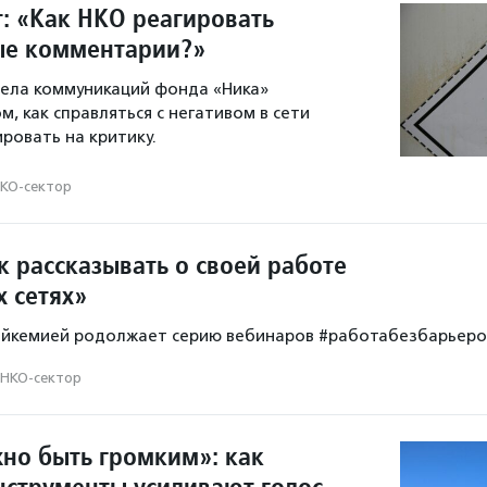
т: «Как НКО реагировать
ые комментарии?»
дела коммуникаций фонда «Ника»
м, как справляться с негативом в сети
ровать на критику.
КО-сектор
к рассказывать о своей работе
х сетях»
ейкемией родолжает серию вебинаров #работабезбарьеро
НКО-сектор
но быть громким»: как
струменты усиливают голос