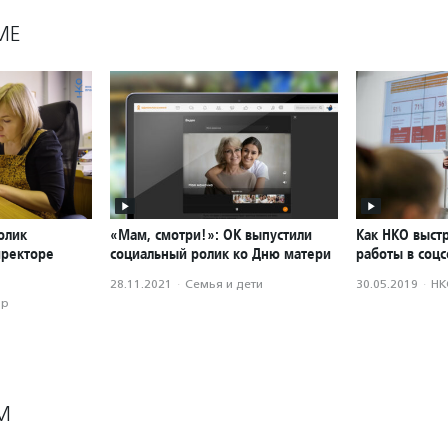
МЕ
олик
«Мам, смотри!»: ОК выпустили
Как НКО выст
иректоре
социальный ролик ко Дню матери
работы в соцс
28.11.2021
·
Семья и дети
30.05.2019
·
НК
ор
М