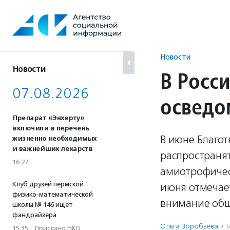
Перейти
к
содержанию
Новости
Новости
В Росс
07.08.2026
осведо
Препарат «Энхерту»
включили в перечень
В июне Благо
жизненно необходимых
и важнейших лекарств
распространя
16:27
амиотрофичес
Клуб друзей пермской
июня отмечае
физико-математической
внимание общ
школы № 146 ищет
фандрайзера
Ольга Воробьева
·
Б
15:35
·
Прислано НКО