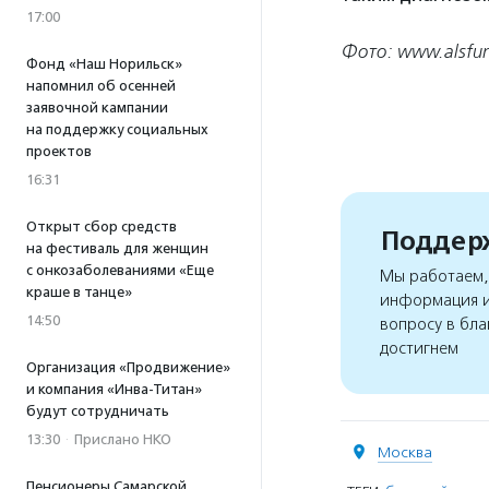
17:00
Фото: www.alsfun
Фонд «Наш Норильск»
напомнил об осенней
заявочной кампании
на поддержку социальных
проектов
16:31
Открыт сбор средств
Поддерж
на фестиваль для женщин
с онкозаболеваниями «Еще
Мы работаем, 
краше в танце»
информация и
14:50
вопросу в бла
достигнем
Организация «Продвижение»
и компания «Инва-Титан»
будут сотрудничать
13:30
·
Прислано НКО
Москва
Пенсионеры Самарской