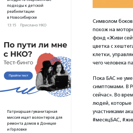
подходы к детской
реабилитации
в Новосибирске
Символом боково
13:15
·
Прислано НКО
похож на мотор
фонд «Живи сей
цветка с хештег
клетки, управля
чего человека п
Пока БАС не уме
симптомами. В Р
сейчас». Во вре
людей, которые
участниками акц
Патриаршая гуманитарная
миссия ищет волонтеров для
#месяцБАС, #жив
ремонта домов в Донецке
и Горловке