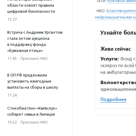
ТЕГИ:
боковой амио
области освоят правила
НКО:
Благотворите
цифровой безопасности
нейромышечными за
13:27
Узнайте боль
Встреча с Андреем Ургантом
стала лотом аукциона
в поддержку фонда
Живи сейчас
«Бумажная птица»
Услуги:
Фонд «
11:45
·
Прислано НКО
склероз по всей
на амбулаторных
В ОП РФ предложили
установить ежегодные
Волонтерств
выплаты на сборы в школу
единомышленнико
11:24
Подробнее
Стихобиатлон «Км/вслух»
соберет семьи в Липецке
10:32
·
Прислано НКО