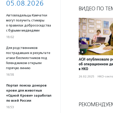
05.08.2026
ВИДЕО ПО ТЕ
Автовладельцы Камчатки
могут получить стикеры
о правилах добрососедства
с бурыми медведями
18:02
Для родственников
пострадавших в результате
атаки беспилотников под
АСИ опубликовало р
Геленджиком открыли
об операционном д
горячую линию
в НКО
16:58
26.02.2025
·
НКО-сект
Портал поиска доноров
крови для животных
«Одной Крови» заработал
по всей России
РЕКОМЕНДУЕ
16:53