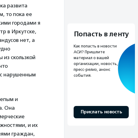
ока развита
, то пока ее
кими городами я
тр в Иркутске,
Попасть в ленту
андусов нет, а
Как попасть в новости
удно
АСИ? Пришлите
 из скользкой
материал о вашей
организации, новость,
что
пресс-релиз, анонс
 с нарушенным
события.
лепым и
а. Она
Прислать новость
мерческие
жностями, и их
иями граждан,