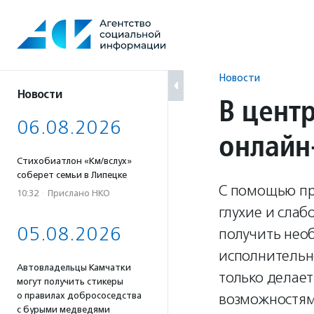
Перейти
к
содержанию
Новости
Новости
В центр
06.08.2026
онлайн
Стихобиатлон «Км/вслух»
соберет семьи в Липецке
С помощью пр
10:32
·
Прислано НКО
глухие и слаб
05.08.2026
получить нео
исполнительн
Автовладельцы Камчатки
только делае
могут получить стикеры
о правилах добрососедства
возможностям
с бурыми медведями