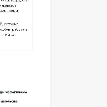
ических средств
 линейки
ухим людям,
й, которые
пособны работать
значимых…
еда: эффективные
мательства