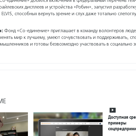
о-единение» добился включения в федеральный перечень техн
айлевских дисплеев и устройства «Робин», запустил разработку
 ELVIS, способных вернуть зрение и слух даже тотально слепогл
о:
Фонд «Со-единение» приглашает в команду волонтеров люде
менять мир к лучшему, умеют сочувствовать и поддерживать, с
мышленников и готовы безвозмездно участвовать в социально 
МЕ
Доступная ср
примеры
соцпредприни