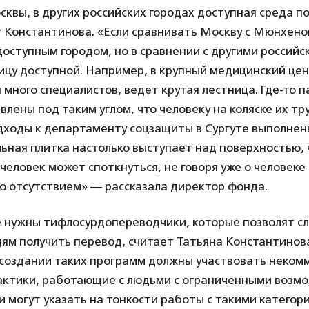
сквы, в других российских городах доступная среда п
 Константинова. «Если сравнивать Москву с Мюнхеном
доступным городом, но в сравнении с другими российс
ицу доступной. Например, в крупный медицинский цен
 много специалистов, ведет крутая лестница. Где-то п
авлены под таким углом, что человеку на коляске их тр
дходы к департаменту соцзащиты в Сургуте выполнены
льная плитка настолько выступает над поверхностью, 
еловек может споткнуться, не говоря уже о человеке
го отсутствием» — рассказала директор фонда.
е нужны тифлосурдопереводчики, которые позволят с
ям получить перевод, считает Татьяна Константинов
в создании таких программ должны участвовать неком
актики, работающие с людьми с ограниченными возмо
 могут указать на тонкости работы с такими категор