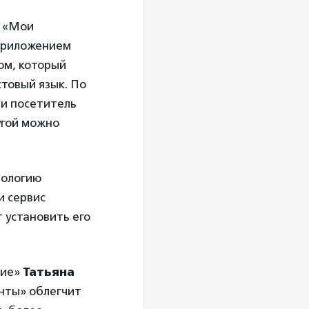
а «Мои
 приложением
ом, который
стовый язык. По
 и посетитель
угой можно
нологию
и сервис
 установить его
ние»
Татьяна
нты» облегчит