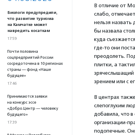
В отличие от Мо
Биологи предупредили,
слабо, отмечает
что развитие туризма
нельзя назвать 
на Камчатке может
бы назвала стол
навредить косаткам
куда съезжается
17:59
где-то они пост
Почти половина
преодолеть. По
соцпредприятий России
сосредоточена в 10 регионах
плитки, а такти
страны — фонд «Наше
зрячеслышащий ч
будущее»
зрением или с е
17:46
В центрах такж
Принимаются заявки
на конкурс эссе
слепоглухим люд
«Добро.Центр — человеку
добавила, что 
будущего»
организации-пр
17:39
подопечные. Они