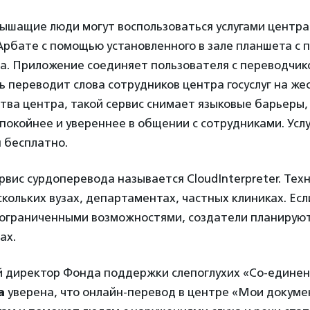
лышащие люди могут воспользоваться услугами центр
Арбате с помощью установленного в зале планшета с
а. Приложение соединяет пользователя с переводчик
ь переводит слова сотрудников центра госуслуг на же
тва центра, такой сервис снимает языковые барьеры,
спокойнее и увереннее в общении с сотрудниками. Усл
 бесплатно.
рвис сурдоперевода называется CloudInterpreter. Тех
кольких вузах, департаментах, частных клиниках. Есл
 ограниченными возможностями, создатели планируют
ах.
 директор Фонда поддержки слепоглухих «Со-едине
а
уверена, что онлайн-перевод в центре «Мои докуме