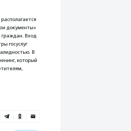
, располагается
«Мои документы»
 граждан. Вход
ры госуслуг
валидностью. В
ренинг, который
етителям,