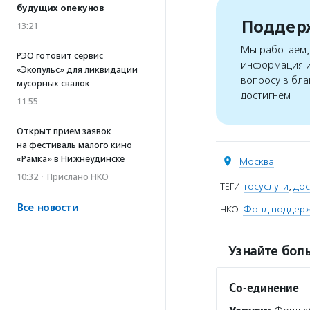
будущих опекунов
Поддерж
13:21
Мы работаем, 
РЭО готовит сервис
информация и
«Экопульс» для ликвидации
вопросу в бла
мусорных свалок
достигнем
11:55
Открыт прием заявок
на фестиваль малого кино
«Рамка» в Нижнеудинске
Москва
10:32
·
Прислано НКО
ТЕГИ:
госуслуги
,
дос
Все новости
НКО:
Фонд поддерж
Узнайте боль
Со-единение