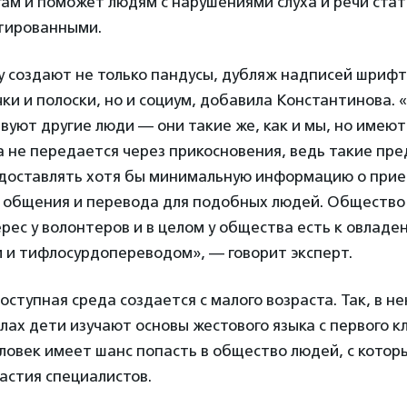
угам и поможет людям с нарушениями слуха и речи ста
тированными.
у создают не только пандусы, дубляж надписей шрифт
ки и полоски, но и социум, добавила Константинова. 
твуют другие люди — они такие же, как и мы, но имею
а не передается через прикосновения, ведь такие пр
едоставлять хотя бы минимальную информацию о при
 общения и перевода для подобных людей. Общество 
ерес у волонтеров и в целом у общества есть к овладе
 и тифлосурдопереводом», — говорит эксперт.
оступная среда создается с малого возраста. Так, в н
ах дети изучают основы жестового языка с первого кл
еловек имеет шанс попасть в общество людей, с кото
астия специалистов.