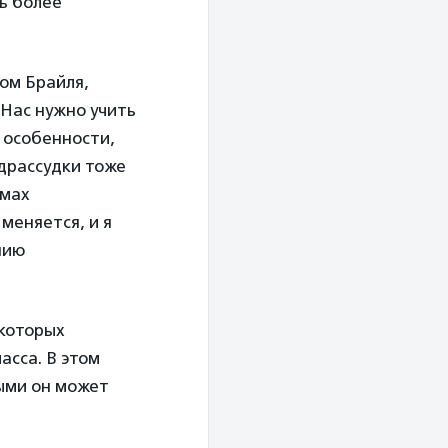
ть более
ом Брайля,
«Нас нужно учить
т особенности,
едрассудки тоже
емах
меняется, и я
нию
екоторых
асса. В этом
рыми он может