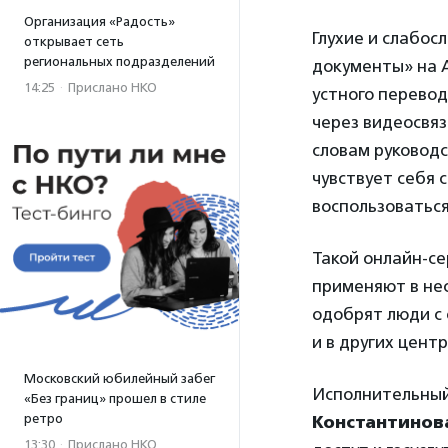
Организация «Радость»
Глухие и слабос
открывает сеть
региональных подразделений
документы» на 
14:25
·
Прислано НКО
устного перевод
через видеосвяз
словам руководс
чувствует себя 
воспользоваться
Такой онлайн-се
применяют в нес
одобрят люди с
и в других центр
Московский юбилейный забег
Исполнительный
«Без границ» прошел в стиле
ретро
Константинов
13:30
·
Прислано НКО