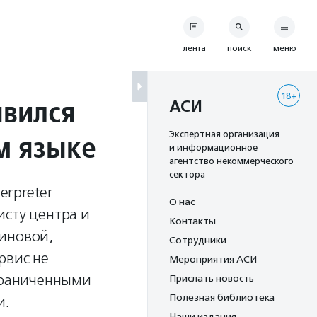
лента
поиск
меню
18+
явился
АСИ
м языке
Экспертная организация
и информационное
агентство некоммерческого
сектора
erpreter
О нас
исту центра и
Контакты
тиновой,
Сотрудники
рвис не
Мероприятия АСИ
ограниченными
Прислать новость
Полезная библиотека
и.
Наши издания