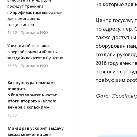
В Москве и Петербурге
на которые зря
пройдут тренинги
по профилактике выгорания
для помогающих
Центр госуслуг,
специалистов
по адресу: пер. 
15:32
·
Прислано НКО
также доступны
оборудован панд
Уникальный спектакль
о первой помощи «Гореть
создали руковод
звездой» покажут в Пушкино
2016 году вмест
13:58
·
Прислано НКО
позволит сотру
требующим особ
Как культура помогает
говорить
о благотворительности:
Фото: CloudInterp
итоги второго «Теплого
вечера с Кольским»
13:55
Минздрав ускорит выдачу
медзаключений для