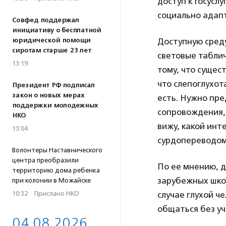
доступ к госусл
социально адап
Совфед поддержал
инициативу о бесплатной
Доступную сред
юридической помощи
сиротам старше 23 лет
световые таблич
13:19
тому, что сущес
что слепоглухот
Президент РФ подписал
закон о новых мерах
есть. Нужно пр
поддержки молодежных
сопровождения,
НКО
вижу, какой инт
13:04
сурдопереводом
Волонтеры Наставнического
центра преобразили
По ее мнению, д
территорию дома ребенка
зарубежных школ
при колонии в Можайске
случае глухой ч
10:32
·
Прислано НКО
общаться без уч
04.08.2026