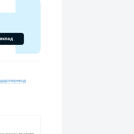
 вклад
урдоперевод