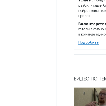
Услуги:
Фонд «С
реабилитации бр
нейроимплантов
привез…
Волонтерств
готовы активно 
в команде едино
Подробнее
ВИДЕО ПО ТЕ