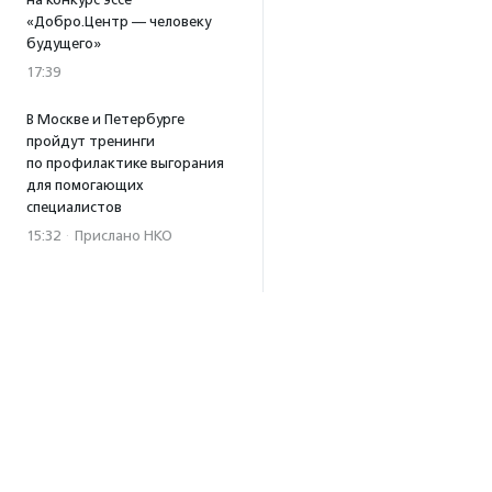
«Добро.Центр — человеку
будущего»
17:39
В Москве и Петербурге
пройдут тренинги
по профилактике выгорания
для помогающих
специалистов
15:32
·
Прислано НКО
Уникальный спектакль
о первой помощи «Гореть
звездой» покажут в Пушкино
13:58
·
Прислано НКО
Как культура помогает
говорить
о благотворительности:
итоги второго «Теплого
вечера с Кольским»