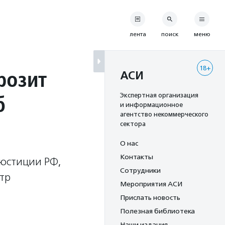
лента
поиск
меню
18+
розит
АСИ
б
Экспертная организация
и информационное
агентство некоммерческого
сектора
О нас
Контакты
 юстиции РФ,
Сотрудники
тр
Мероприятия АСИ
Прислать новость
Полезная библиотека
Наши издания