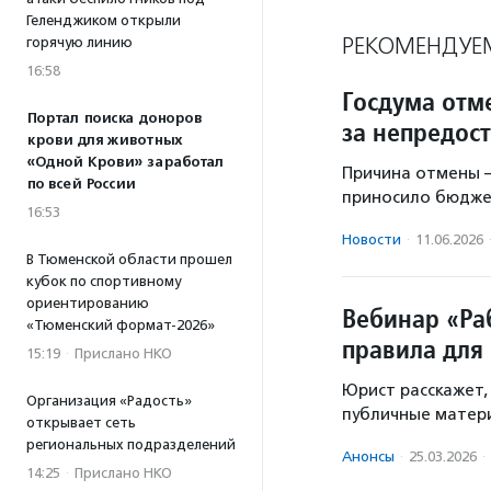
Геленджиком открыли
РЕКОМЕНДУЕ
горячую линию
16:58
Госдума отм
Портал поиска доноров
за непредос
крови для животных
«Одной Крови» заработал
Причина отмены —
по всей России
приносило бюдже
16:53
Новости
·
11.06.2026
В Тюменской области прошел
кубок по спортивному
ориентированию
Вебинар «Ра
«Тюменский формат-2026»
правила для
15:19
·
Прислано НКО
Юрист расскажет,
Организация «Радость»
публичные матер
открывает сеть
региональных подразделений
Анонсы
·
25.03.2026
·
14:25
·
Прислано НКО