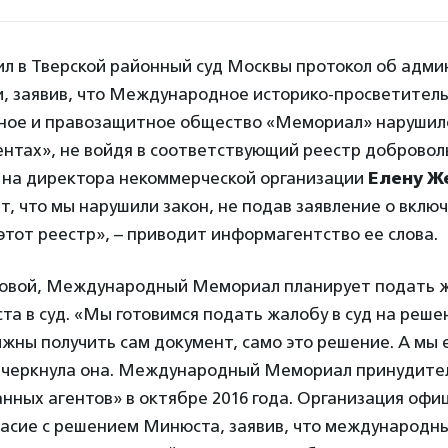
л в Тверской районный суд Москвы протокол об адм
, заявив, что Международное историко-просветитель
ное и правозащитное общество «Мемориал» нарушило
ентах», не войдя в соответствующий реестр добровол
 на директора некоммерческой организации
Елену Ж
, что мы нарушили закон, не подав заявление о вклю
тот реестр», – приводит информагентство ее слова.
овой, Международный Мемориал планирует подать ж
а в суд. «Мы готовимся подать жалобу в суд на реш
лжны получить сам документ, само это решение. А мы е
одчеркнула она. Международный Мемориал принудител
нных агентов» в октябре 2016 года. Организация офи
асие с решением Минюста, заявив, что международны