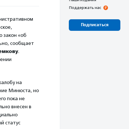
Поддержать нас
инистративном
Подписаться
ское,
 закон «об
ьно, сообщает
емкову
.
чении
алобу на
ение Минюста, но
го пока не
ьно внесен в
циально
й статус