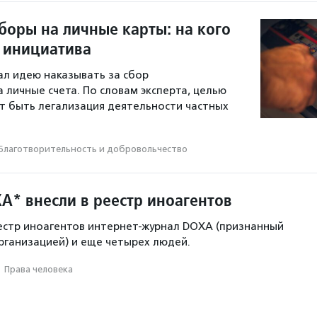
боры на личные карты: на кого
а инициатива
л идею наказывать за сбор
 личные счета. По словам эксперта, целью
 быть легализация деятельности частных
Благотвори­тель­ность и доброволь­чест­во
A* внесли в реестр иноагентов
естр иноагентов интернет-журнал DOXA (признанный
ганизацией) и еще четырех людей.
·
Права человека