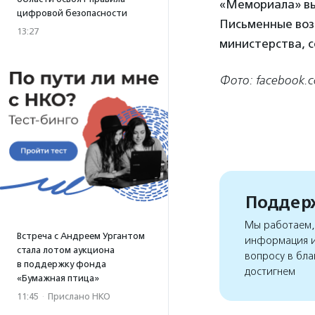
«Мемориала» выв
цифровой безопасности
Письменные воз
13:27
министерства, 
Фото: facebook.c
Поддерж
Мы работаем, 
Встреча с Андреем Ургантом
информация и
стала лотом аукциона
вопросу в бла
в поддержку фонда
достигнем
«Бумажная птица»
11:45
·
Прислано НКО