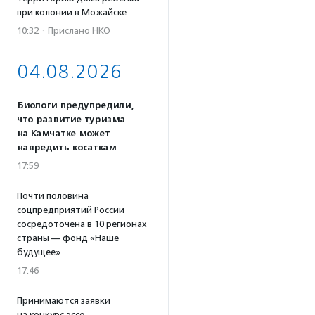
при колонии в Можайске
10:32
·
Прислано НКО
04.08.2026
Биологи предупредили,
что развитие туризма
на Камчатке может
навредить косаткам
17:59
Почти половина
соцпредприятий России
сосредоточена в 10 регионах
страны — фонд «Наше
будущее»
17:46
Принимаются заявки
на конкурс эссе