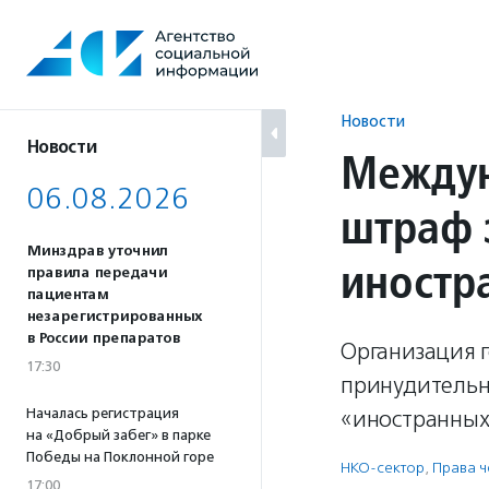
Перейти
к
содержанию
Новости
Новости
Междун
06.08.2026
штраф 
Минздрав уточнил
иностр
правила передачи
пациентам
незарегистрированных
в России препаратов
Организация 
17:30
принудительн
Началась регистрация
«иностранных 
на «Добрый забег» в парке
Победы на Поклонной горе
НКО-сектор
,
Права 
17:00