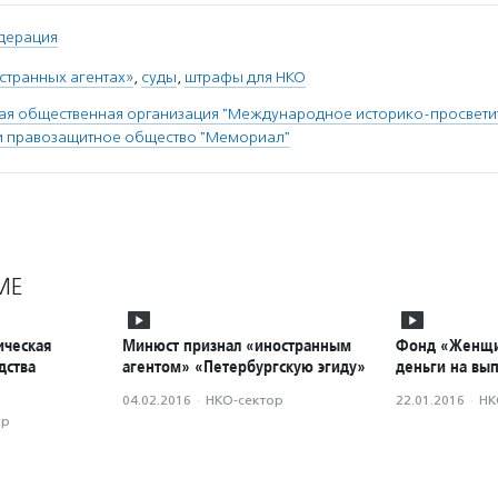
дерация
странных агентах»
,
суды
,
штрафы для НКО
я общественная организация "Международное историко-просвети
и правозащитное общество "Мемориал"
МЕ
ическая
Минюст признал «иностранным
Фонд «Женщи
дства
агентом» «Петербургскую эгиду»
деньги на вы
04.02.2016
·
НКО-сектор
22.01.2016
·
НК
ор