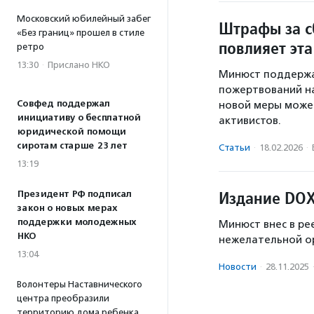
Московский юбилейный забег
Штрафы за с
«Без границ» прошел в стиле
повлияет эт
ретро
13:30
·
Прислано НКО
Минюст поддержа
пожертвований на
Совфед поддержал
новой меры может
инициативу о бесплатной
активистов.
юридической помощи
сиротам старше 23 лет
Статьи
·
18.02.2026
·
13:19
Издание DOX
Президент РФ подписал
закон о новых мерах
поддержки молодежных
Минюст внес в ре
НКО
нежелательной ор
13:04
Новости
·
28.11.2025
Волонтеры Наставнического
центра преобразили
территорию дома ребенка