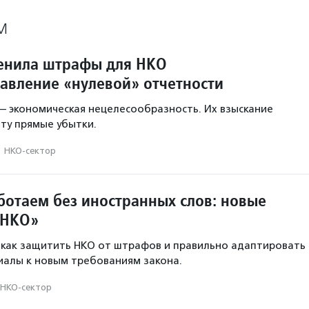
М
енила штрафы для НКО
тавление «нулевой» отчетности
 экономическая нецелесообразность. Их взыскание
ту прямые убытки.
·
НКО-сектор
ботаем без иностранных слов: новые
 НКО»
 как защитить НКО от штрафов и правильно адаптировать
иалы к новым требованиям закона.
НКО-сектор