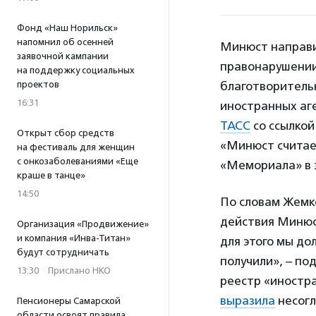
Фонд «Наш Норильск»
напомнил об осенней
Минюст направи
заявочной кампании
правонарушении
на поддержку социальных
проектов
благотворитель
16:31
иностранных аг
ТАСС
со ссылкой
Открыт сбор средств
«Минюст считает
на фестиваль для женщин
с онкозаболеваниями «Еще
«Мемориала» в э
краше в танце»
14:50
По словам Жемк
действия Минюст
Организация «Продвижение»
и компания «Инва-Титан»
для этого мы до
будут сотрудничать
получили», – п
13:30
·
Прислано НКО
реестр «иностра
выразила
несогл
Пенсионеры Самарской
области освоят правила