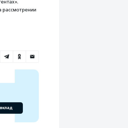
гентах».
а рассмотрении
 вклад