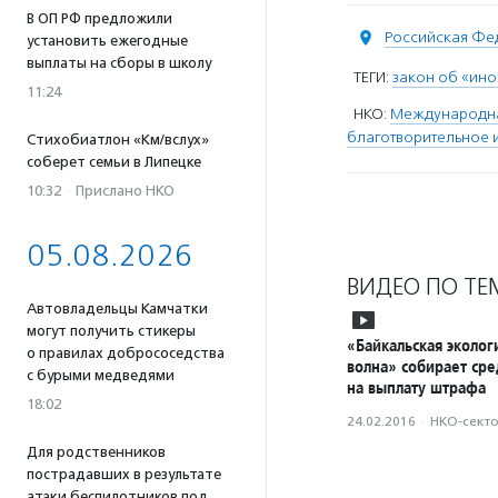
В ОП РФ предложили
Российская Фе
установить ежегодные
выплаты на сборы в школу
ТЕГИ:
закон об «ино
11:24
НКО:
Международна
благотворительное 
Стихобиатлон «Км/вслух»
соберет семьи в Липецке
10:32
·
Прислано НКО
05.08.2026
ВИДЕО ПО ТЕ
Автовладельцы Камчатки
могут получить стикеры
«Байкальская эколог
о правилах добрососедства
волна» собирает сре
с бурыми медведями
на выплату штрафа
18:02
24.02.2016
·
НКО-сект
Для родственников
пострадавших в результате
атаки беспилотников под