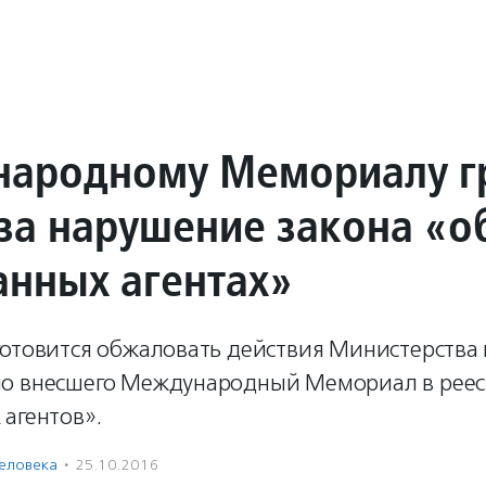
ародному Мемориалу г
за нарушение закона «о
анных агентах»
готовится обжаловать действия Министерства
о внесшего Международный Мемориал в реес
агентов».
человека
·
25.10.2016