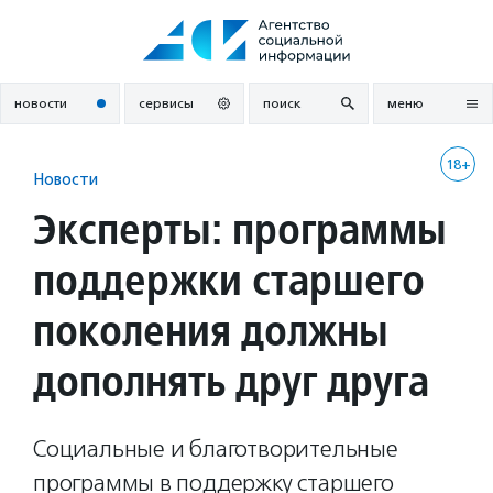
Перейти
к
содержанию
новости
сервисы
поиск
меню
18+
Новости
Эксперты: программы
поддержки старшего
поколения должны
дополнять друг друга
Социальные и благотворительные
программы в поддержку старшего