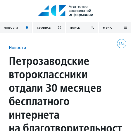
Перейти
к
содержанию
новости
сервисы
поиск
меню
18+
Новости
Петрозаводские
второклассники
отдали 30 месяцев
бесплатного
интернета
на благотворительност