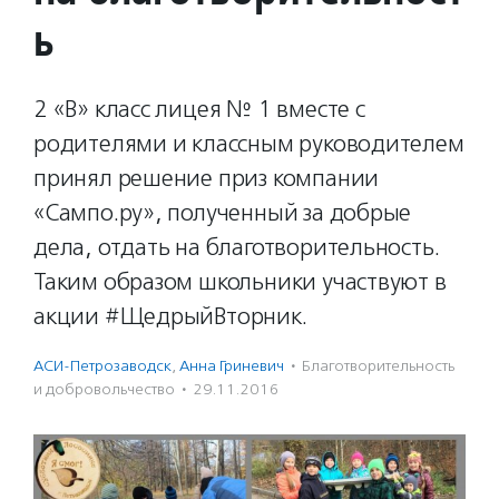
ь
2 «В» класс лицея № 1 вместе с
родителями и классным руководителем
принял решение приз компании
«Сампо.ру», полученный за добрые
дела, отдать на благотворительность.
Таким образом школьники участвуют в
акции #ЩедрыйВторник.
АСИ-Петрозаводск
,
Анна Гриневич
·
Благотвори­тель­ность
и доброволь­чест­во
·
29.11.2016