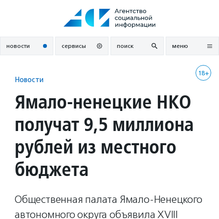
Перейти
к
содержанию
новости
сервисы
поиск
меню
18+
Новости
Ямало-ненецкие НКО
получат 9,5 миллиона
рублей из местного
бюджета
Общественная палата Ямало-Ненецкого
автономного округа объявила XVIII