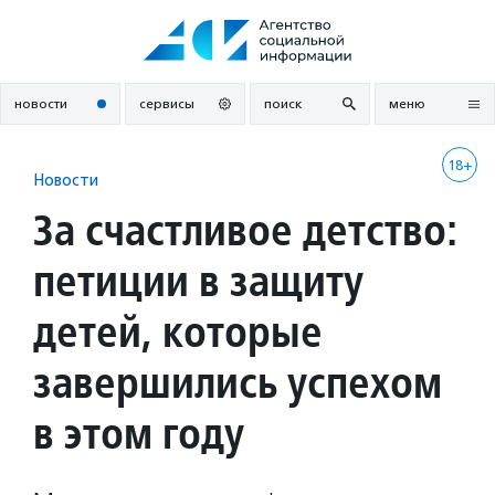
Перейти
к
содержанию
новости
сервисы
поиск
меню
18+
Новости
За счастливое детство:
петиции в защиту
детей, которые
завершились успехом
в этом году