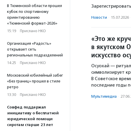
Зарегистрировать
В Тюменской области прошел
кубок по спортивному
Новости
·
15.07.2026
ориентированию
«Тюменский формат-2026»
15:19
·
Прислано НКО
«Это же круч
Организация «Радость»
в якутском 
открывает сеть
искусство ос
региональных подразделений
14:25
·
Прислано НКО
Осуохай — ритуал
символизирует кр
Московский юбилейный забег
В Советское время
«Без границ» прошел в стиле
последние годы 
ретро
13:30
·
Прислано НКО
Мультимедиа
·
27.06
Совфед поддержал
инициативу о бесплатной
юридической помощи
сиротам старше 23 лет