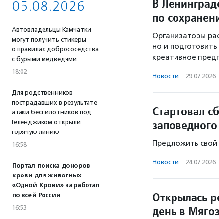
В Ленинград
05.08.2026
по сохранен
Автовладельцы Камчатки
Организаторы рас
могут получить стикеры
но и подготовить
о правилах добрососедства
креативное пред
с бурыми медведями
18:02
Новости
·
29.07.2026
Для родственников
пострадавших в результате
Стартовал с
атаки беспилотников под
заповедного
Геленджиком открыли
горячую линию
Предложить свой
16:58
Новости
·
24.07.2026
Портал поиска доноров
крови для животных
«Одной Крови» заработал
Открылась р
по всей России
день в Мяго
16:53