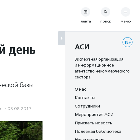
лента
поиск
меню
18+
й день
АСИ
Экспертная организация
и информационное
агентство некоммерческого
сектора
ческой базы
О нас
Контакты
Сотрудники
ие
·
08.08.2017
Мероприятия АСИ
Прислать новость
Полезная библиотека
Наши издания