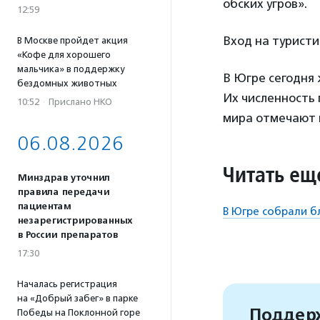
обских угров».
12:59
Вход на туристи
В Москве пройдет акция
«Кофе для хорошего
мальчика» в поддержку
В Югре сегодня 
бездомных животных
Их численность
10:52
·
Прислано НКО
мира отмечают в
06.08.2026
Читать ещ
Минздрав уточнил
правила передачи
пациентам
В Югре собрали 
незарегистрированных
в России препаратов
17:30
Началась регистрация
на «Добрый забег» в парке
Поддерж
Победы на Поклонной горе