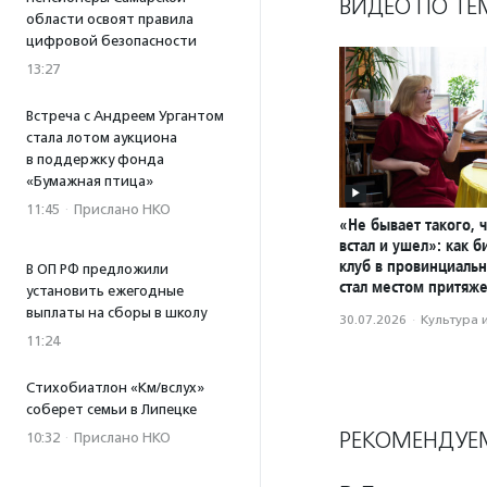
ВИДЕО ПО ТЕ
области освоят правила
цифровой безопасности
13:27
Встреча с Андреем Ургантом
стала лотом аукциона
в поддержку фонда
«Бумажная птица»
11:45
·
Прислано НКО
«Не бывает такого, 
встал и ушел»: как 
клуб в провинциаль
В ОП РФ предложили
стал местом притяж
установить ежегодные
выплаты на сборы в школу
30.07.2026
·
Культура 
11:24
Стихобиатлон «Км/вслух»
соберет семьи в Липецке
РЕКОМЕНДУЕ
10:32
·
Прислано НКО