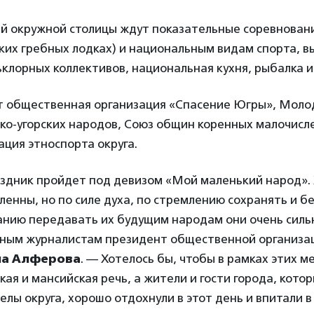
й окружной столицы ждут показательные соревновани
ких гребных лодках) и национальным видам спорта, 
клорных коллективов, национальная кухня, рыбалка и
т общественная организация «Спасение Югры», Мол
ско-угорских народов, Союз общин коренных малочис
ция этноспорта округа.
аздник пройдет под девизом «Мой маленький народ».
енны, но по силе духа, по стремлению сохранять и б
анию передавать их будущим народам они очень силь
ным журналистам президент общественной организа
а Алферова
. — Хотелось бы, чтобы в рамках этих 
кая и мансийская речь, а жители и гости города, кото
елы округа, хорошо отдохнули в этот день и впитали в