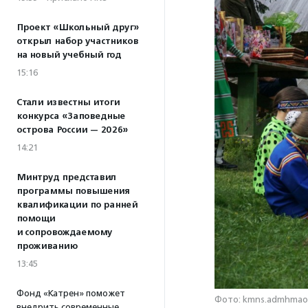
Проект «Школьный друг»
открыл набор участников
на новый учебный год
15:16
Стали известны итоги
конкурса «Заповедные
острова России — 2026»
14:21
Минтруд представил
программы повышения
квалификации по ранней
помощи
и сопровождаемому
проживанию
13:45
Фонд «Катрен» поможет
Фото: kmns.admhmao.
внедрить современные