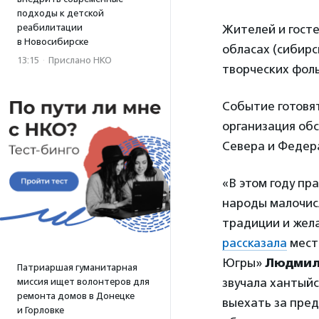
подходы к детской
Жителей и госте
реабилитации
в Новосибирске
обласах (сибирс
13:15
·
Прислано НКО
творческих фоль
Событие готовя
организация об
Севера и Федера
«В этом году пр
народы малочисл
традиции и жел
рассказала
мест
Югры»
Людмил
Патриаршая гуманитарная
звучала хантыйс
миссия ищет волонтеров для
ремонта домов в Донецке
выехать за пред
и Горловке