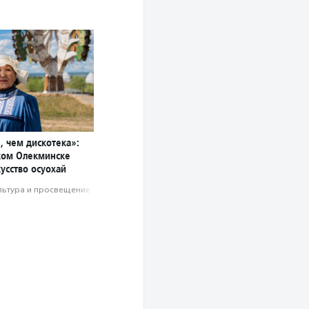
, чем дискотека»:
ском Олекминске
усство осуохай
льтура и просвещение