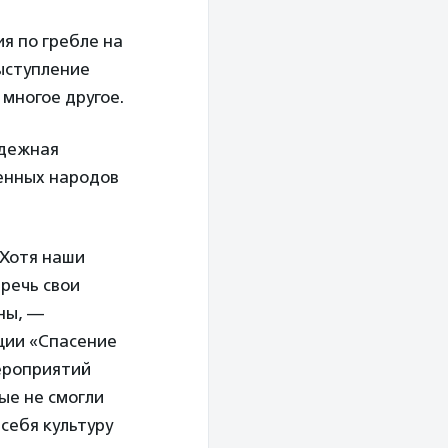
я по гребле на
выступление
 многое другое.
одежная
ленных народов
 Хотя наши
еречь свои
ны, —
ции «Спасение
мероприятий
рые не смогли
 себя культуру