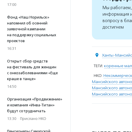
17:00
Мы работаем, 
информация и
Фонд «Наш Норильск»
вопросу в бла
напомнил об осенней
достигнем
заявочной кампании
на поддержку социальных
проектов
16:31
Ханты-Мансий
Открыт сбор средств
ТЕГИ:
коренные ма
на фестиваль для женщин
с онкозаболеваниями «Еще
НКО:
Некоммерческ
краше в танце»
Мансийского автон
14:50
Мансийского автоно
Мансийского автоно
Организация «Продвижение»
и компания «Инва-Титан»
будут сотрудничать
13:30
·
Прислано НКО
Пенсионеры Самарской