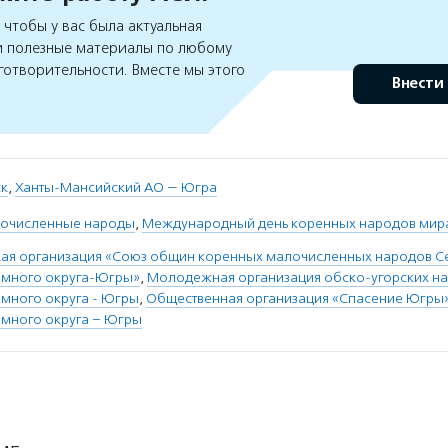
чтобы у вас была актуальная
 полезные материалы по любому
готворительности. Вместе мы этого
Внести
ск
,
Ханты-Мансийский АО — Югра
лочисленные народы
,
Международный день коренных народов мир
ая организация «Союз общин коренных малочисленных народов Се
омного округа-Югры»
,
Молодежная организация обско-угорских на
много округа - Югры
,
Общественная организация «Спасение Югры»
много округа – Югры