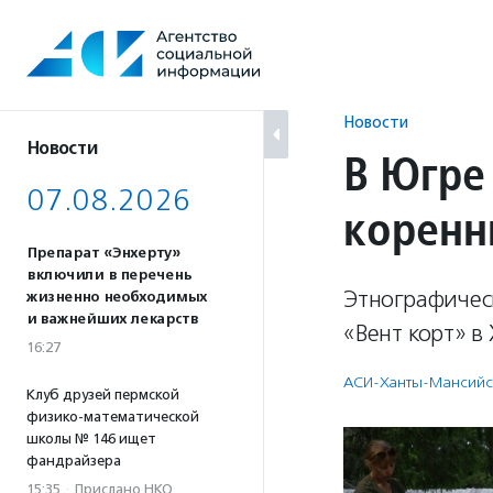
Перейти
к
содержанию
Новости
Новости
В Югре
07.08.2026
коренн
Препарат «Энхерту»
включили в перечень
Этнографичес
жизненно необходимых
и важнейших лекарств
«Вент корт» в
16:27
АСИ-Ханты-Мансийс
Клуб друзей пермской
физико-математической
школы № 146 ищет
фандрайзера
15:35
·
Прислано НКО