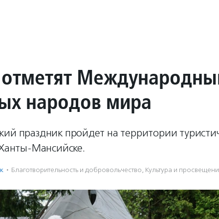
 отметят Международны
ых народов мира
кий праздник пройдет на территории туристи
 Ханты-Мансийске.
к
·
Благотвори­тель­ность и доброволь­чест­во
,
Культура и просвещен