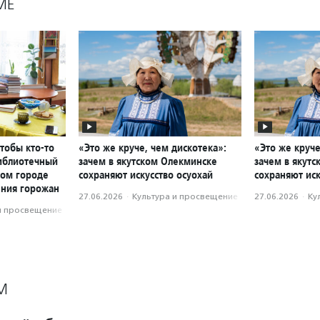
МЕ
чтобы кто-то
«Это же круче, чем дискотека»:
«Это же круче
библиотечный
зачем в якутском Олекминске
зачем в якут
ном городе
сохраняют искусство осуохай
сохраняют иск
ения горожан
27.06.2026
·
Культура и просвещение
27.06.2026
·
Ку
и просвещение
М