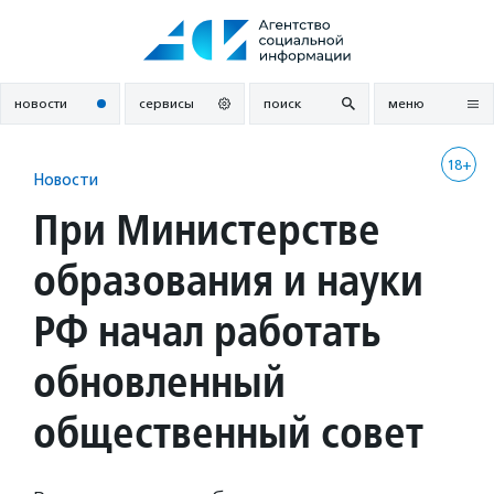
Перейти
к
содержанию
новости
сервисы
поиск
меню
18+
Новости
При Министерстве
образования и науки
РФ начал работать
обновленный
общественный совет