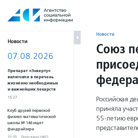
Перейти
к
содержанию
Новости
Новости
Союз п
07.08.2026
присое
Препарат «Энхерту»
федера
включили в перечень
жизненно необходимых
и важнейших лекарств
16:27
Российская де
приняла учас
Клуб друзей пермской
физико-математической
55-летию евр
школы № 146 ищет
представителе
фандрайзера
15:35
·
Прислано НКО