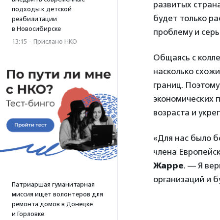
развитых страна
подходы к детской
будет только ра
реабилитации
в Новосибирске
проблему и серь
13:15
·
Прислано НКО
Общаясь с колле
насколько схожи
границ. Поэтому
экономических 
возраста и укре
«Для нас было б
члена Европейс
Жарре
. — Я ве
организаций и б
Патриаршая гуманитарная
миссия ищет волонтеров для
ремонта домов в Донецке
и Горловке