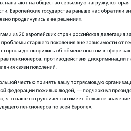
х налагают на общество серьезную нагрузку, которая
сти. Европейские государства раньше нас обратили в
езно продвинулись в ее решении».
гами из 20 европейских стран российская делегация з
 проблемы старшего поколения вне зависимости от г
 стороны договорились об обмене опытом в сфере за
прав пенсионеров, противодействия дискриминации л
пления связи поколений.
ольшой честью принять вашу потрясающую организаци
кой федерации пожилых людей, — подчеркнул прези
рю, что наше сотрудничество имеет большое значение
удущего пенсионеров по всей Европе».