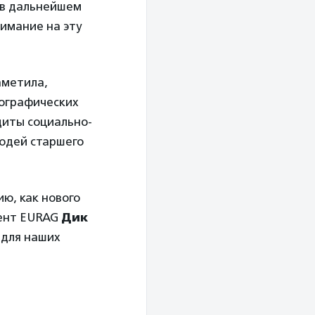
 в дальнейшем
нимание на эту
аметила,
еографических
щиты социально-
юдей старшего
ю, как нового
дент EURAG
Дик
 для наших