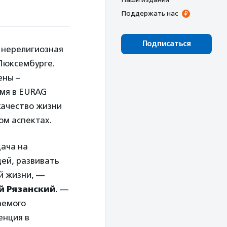
Поддержать нас
Подписаться
 нерелигиозная
 Люксембурге.
ены –
емя в EURAG
качество жизни
ом аспектах.
дача на
ей, развивать
й жизни, —
й Рязанский
. —
аемого
енция в