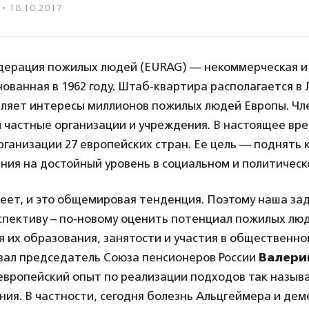
·
18.10.2017
дерация пожилых людей (EURAG) — некоммерческая и
нованная в 1962 году. Штаб-квартира располагается в
ляет интересы миллионов пожилых людей Европы. Чл
 частные организации и учреждения. В настоящее вр
ганизации 27 европейских стран. Ее цель — поднять 
ния на достойный уровень в социальном и политическ
еет, и это общемировая тенденция. Поэтому наша за
пективу – по-новому оценить потенциал пожилых люд
 их образования, занятости и участия в общественно
ал председатель Союза пенсионеров России
Валери
европейский опыт по реализации подходов так назыв
ния. В частности, сегодня болезнь Альцгеймера и дем