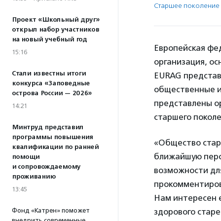
Старшее поколение
Проект «Школьный друг»
открыл набор участников
на новый учебный год
Европейская фе
15:16
организация, ос
Стали известны итоги
EURAG представ
конкурса «Заповедные
общественные и
острова России — 2026»
представлены ор
14:21
старшего поколе
Минтруд представил
программы повышения
«Общество стар
квалификации по ранней
ближайшую перс
помощи
и сопровождаемому
возможности для
проживанию
прокомментиров
13:45
Нам интересен 
Фонд «Катрен» поможет
здорового старе
внедрить современные