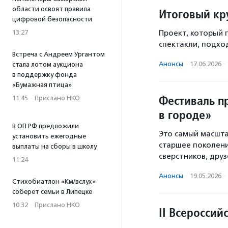
области освоят правила
Итоговый кр
цифровой безопасности
13:27
Проект, который
спектакли, подход
Встреча с Андреем Ургантом
Анонсы
·
17.06.2026
·
стала лотом аукциона
в поддержку фонда
«Бумажная птица»
Фестиваль п
11:45
·
Прислано НКО
в городе»
В ОП РФ предложили
Это самый масшта
установить ежегодные
старшее поколени
выплаты на сборы в школу
сверстников, друз
11:24
Анонсы
·
19.05.2026
·
Стихобиатлон «Км/вслух»
соберет семьи в Липецке
10:32
·
Прислано НКО
II Всеросси