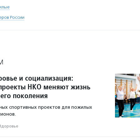
илые
еров России
М
ровье и социализация:
проекты НКО меняют жизнь
его поколения
ных спортивных проектов для пожилых
гионов.
Здоровье