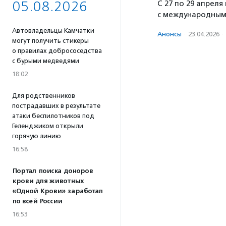
05.08.2026
С 27 по 29 апрел
с международным 
Автовладельцы Камчатки
Анонсы
·
23.04.2026
·
могут получить стикеры
о правилах добрососедства
с бурыми медведями
18:02
Для родственников
пострадавших в результате
атаки беспилотников под
Геленджиком открыли
горячую линию
16:58
Портал поиска доноров
крови для животных
«Одной Крови» заработал
по всей России
16:53