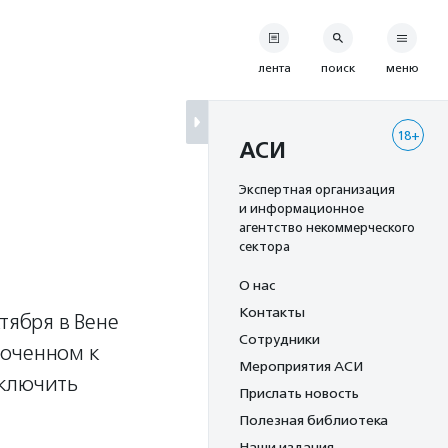
лента
поиск
меню
18+
АСИ
Экспертная организация
и информационное
агентство некоммерческого
сектора
О нас
Контакты
тября в Вене
Сотрудники
роченном к
Мероприятия АСИ
включить
Прислать новость
Полезная библиотека
Наши издания