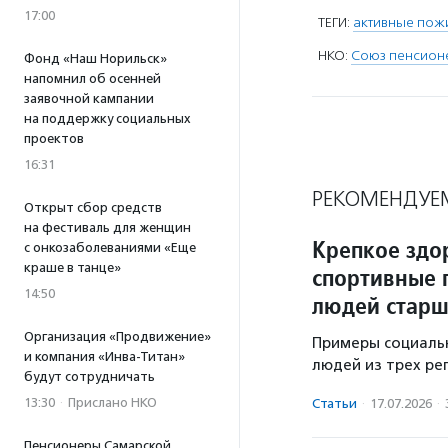
17:00
ТЕГИ:
активные пож
НКО:
Союз пенсион
Фонд «Наш Норильск»
напомнил об осенней
заявочной кампании
на поддержку социальных
проектов
16:31
РЕКОМЕНДУЕ
Открыт сбор средств
на фестиваль для женщин
Крепкое здо
с онкозаболеваниями «Еще
краше в танце»
спортивные 
14:50
людей старш
Организация «Продвижение»
Примеры социаль
и компания «Инва-Титан»
людей из трех ре
будут сотрудничать
13:30
·
Прислано НКО
Статьи
·
17.07.2026
·
Пенсионеры Самарской