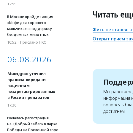
12:59
Читать ещ
В Москве пройдет акция
«Кофе для хорошего
мальчика» в поддержку
Жить не старея: 
бездомных животных
Открыт прием зая
10:52
·
Прислано НКО
06.08.2026
Минздрав уточнил
правила передачи
Поддерж
пациентам
Мы работаем, 
незарегистрированных
в России препаратов
информация и
вопросу в бла
17:30
достигнем
Началась регистрация
на «Добрый забег» в парке
Победы на Поклонной горе