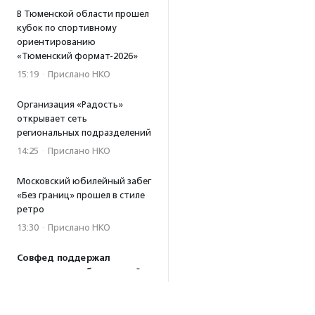
В Тюменской области прошел
кубок по спортивному
ориентированию
«Тюменский формат-2026»
15:19
·
Прислано НКО
Организация «Радость»
открывает сеть
региональных подразделений
14:25
·
Прислано НКО
Московский юбилейный забег
«Без границ» прошел в стиле
ретро
13:30
·
Прислано НКО
Совфед поддержал
инициативу о бесплатной
юридической помощи
сиротам старше 23 лет