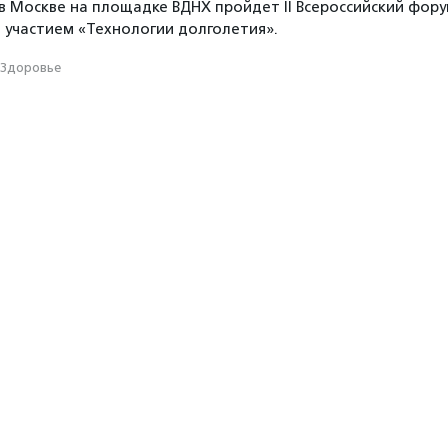
я в Москве на площадке ВДНХ пройдет II Всероссийский фор
участием «Технологии долголетия».
Здоровье