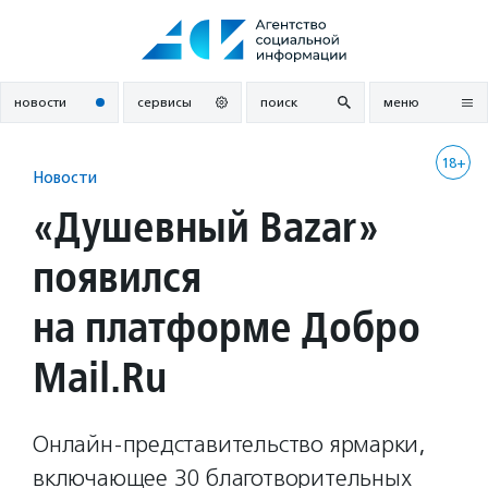
Перейти
к
содержанию
новости
сервисы
поиск
меню
18+
Новости
«Душевный Bazar»
появился
на платформе Добро
Mail.Ru
Онлайн-представительство ярмарки,
включающее 30 благотворительных