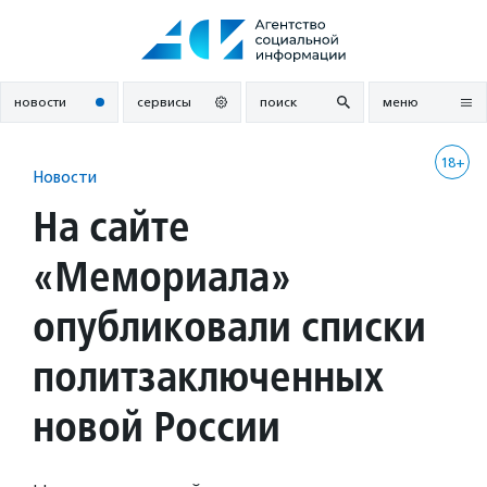
Перейти
к
содержанию
новости
сервисы
поиск
меню
18+
Новости
На сайте
«Мемориала»
опубликовали списки
политзаключенных
новой России