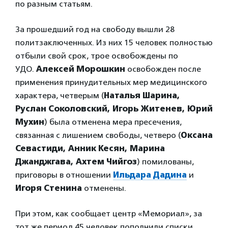
по разным статьям.
За прошедший год на свободу вышли 28
политзаключенных. Из них 15 человек полностью
отбыли свой срок, трое освобождены по
УДО.
Алексей Морошкин
освобожден после
применения принудительных мер медицинского
характера, четверым (
Наталья Шарина,
Руслан Соколовский, Игорь Житенев, Юрий
Мухин
) была отменена мера пресечения,
связанная с лишением свободы, четверо (
Оксана
Севастиди, Анник Кесян, Марина
Джанджгава, Ахтем Чийгоз
) помилованы,
приговоры в отношении
Ильдара Дадина
и
Игоря Стенина
отменены.
При этом, как сообщает центр «Мемориал», за
тот же период 45 человек пополнили списки