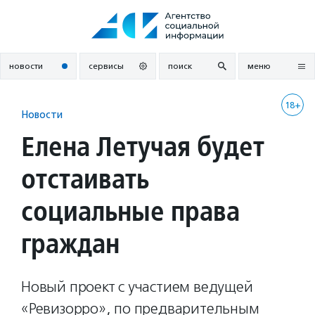
Перейти
к
содержанию
новости
сервисы
поиск
меню
18+
Новости
Елена Летучая будет
отстаивать
социальные права
граждан
Новый проект с участием ведущей
«Ревизорро», по предварительным