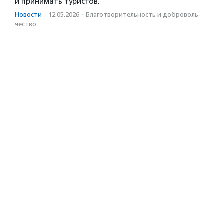
и принимать туристов.
Новости
·
12.05.2026
·
Благотвори­тель­ность и доброволь­
чест­во