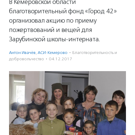
В Кемеровской области
благотворительный фонд «Город 42»
организовал акцию по приему
пожертвований и вещей для
Зарубинской школы-интерната.
Антон Ивачёв
,
АСИ-Кемерово
·
Благотвори­тель­ность и
доброволь­чест­во
·
04.12.2017