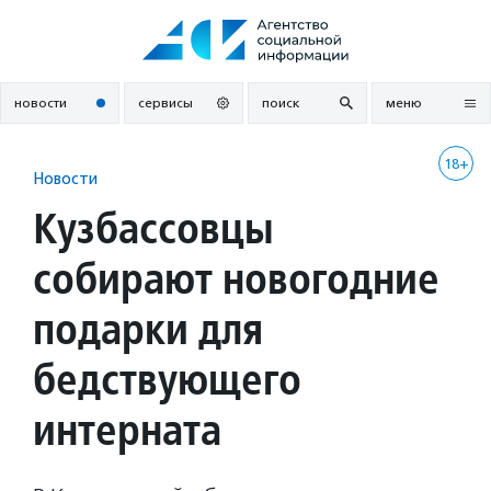
Перейти
к
содержанию
новости
сервисы
поиск
меню
18+
Новости
Кузбассовцы
собирают новогодние
подарки для
бедствующего
интерната