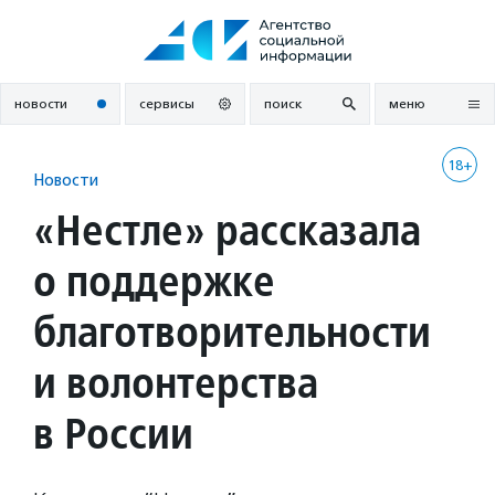
Перейти
к
содержанию
новости
сервисы
поиск
меню
18+
Новости
«Нестле» рассказала
о поддержке
благотворительности
и волонтерства
в России