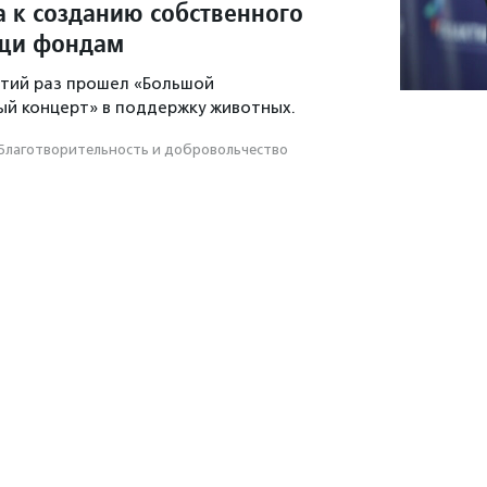
а к созданию собственного
щи фондам
етий раз прошел «Большой
й концерт» в поддержку животных.
Благотвори­тель­ность и доброволь­чест­во