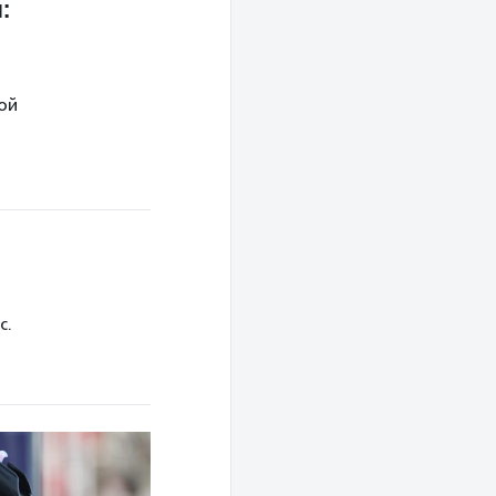
:
ой
с.