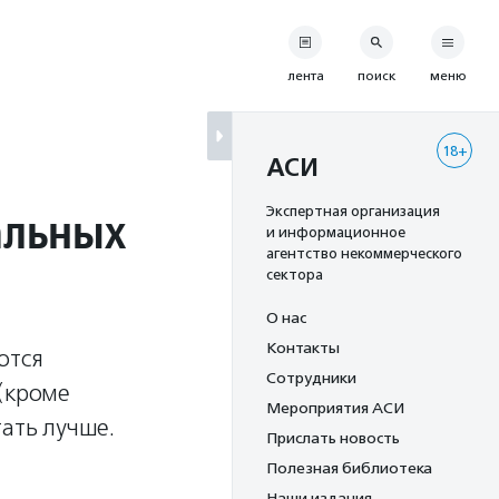
лента
поиск
меню
18+
АСИ
альных
Экспертная организация
и информационное
агентство некоммерческого
сектора
О нас
Контакты
ются
Сотрудники
 (кроме
Мероприятия АСИ
тать лучше.
Прислать новость
Полезная библиотека
Наши издания