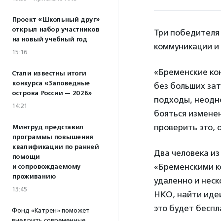
Проект «Школьный друг»
открыл набор участников
Три победителя 
на новый учебный год
коммуникации и
15:16
«Бременские ко
Стали известны итоги
конкурса «Заповедные
без больших зат
острова России — 2026»
подходы, неодн
14:21
бояться изменен
проверить это, 
Минтруд представил
программы повышения
квалификации по ранней
Два человека из
помощи
«Бременскими ко
и сопровождаемому
проживанию
удаленно и неск
13:45
НКО, найти идеи
это будет беспл
Фонд «Катрен» поможет
внедрить современные