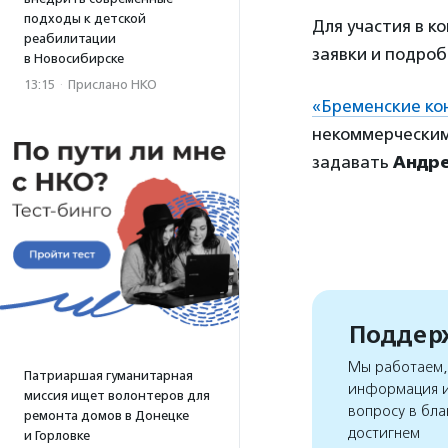
подходы к детской
Для участия в к
реабилитации
заявки и подро
в Новосибирске
13:15
·
Прислано НКО
«Бременские ко
некоммерческим
задавать
Андр
Поддерж
Мы работаем, 
Патриаршая гуманитарная
информация и
миссия ищет волонтеров для
вопросу в бла
ремонта домов в Донецке
достигнем
и Горловке