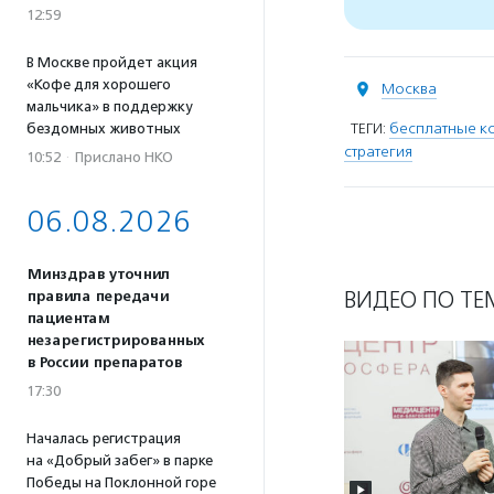
12:59
В Москве пройдет акция
«Кофе для хорошего
Москва
мальчика» в поддержку
ТЕГИ:
бесплатные ко
бездомных животных
стратегия
10:52
·
Прислано НКО
06.08.2026
Минздрав уточнил
ВИДЕО ПО ТЕ
правила передачи
пациентам
незарегистрированных
в России препаратов
17:30
Началась регистрация
на «Добрый забег» в парке
Победы на Поклонной горе