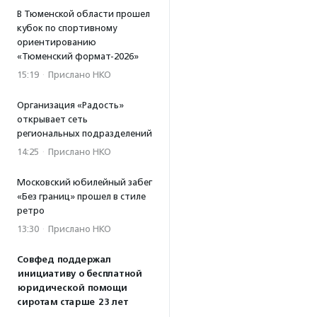
В Тюменской области прошел
кубок по спортивному
ориентированию
«Тюменский формат-2026»
15:19
·
Прислано НКО
Организация «Радость»
открывает сеть
региональных подразделений
14:25
·
Прислано НКО
Московский юбилейный забег
«Без границ» прошел в стиле
ретро
13:30
·
Прислано НКО
Совфед поддержал
инициативу о бесплатной
юридической помощи
сиротам старше 23 лет