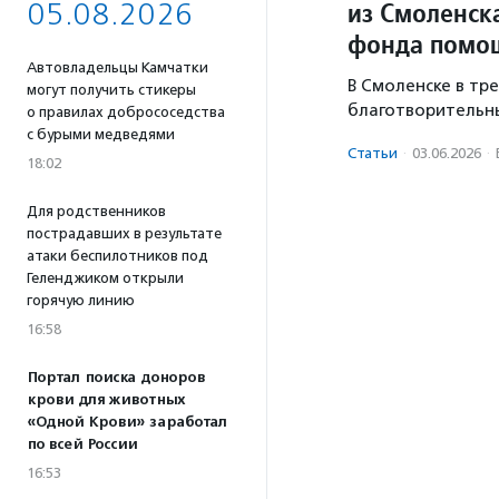
из Смоленск
05.08.2026
фонда помо
Автовладельцы Камчатки
В Смоленске в тр
могут получить стикеры
благотворительны
о правилах добрососедства
с бурыми медведями
Статьи
·
03.06.2026
·
18:02
Для родственников
пострадавших в результате
атаки беспилотников под
Геленджиком открыли
горячую линию
16:58
Портал поиска доноров
крови для животных
«Одной Крови» заработал
по всей России
16:53