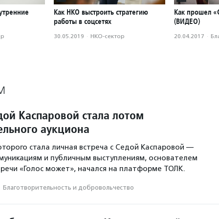
нутренние
Как НКО выстроить стратегию
Как прошел «
работы в соцсетях
(ВИДЕО)
ор
30.05.2019
·
НКО-сектор
20.04.2017
·
Бл
М
дой Каспаровой стала лотом
ельного аукциона
оторого стала личная встреча с Седой Каспаровой —
муникациям и публичным выступлениям, основателем
речи «Голос может», начался на платформе ТОЛК.
·
Благотвори­тель­ность и доброволь­чест­во