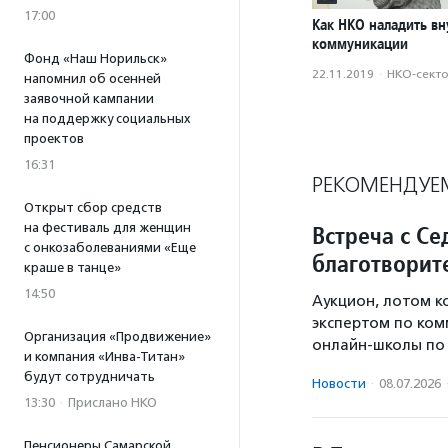
17:00
Как НКО наладить в
коммуникации
Фонд «Наш Норильск»
22.11.2019
·
НКО-сект
напомнил об осенней
заявочной кампании
на поддержку социальных
проектов
16:31
РЕКОМЕНДУЕ
Открыт сбор средств
на фестиваль для женщин
Встреча с Се
с онкозаболеваниями «Еще
благотворит
краше в танце»
14:50
Аукцион, лотом к
экспертом по ком
Организация «Продвижение»
онлайн-школы по 
и компания «Инва-Титан»
будут сотрудничать
Новости
·
08.07.2026
13:30
·
Прислано НКО
Пенсионеры Самарской