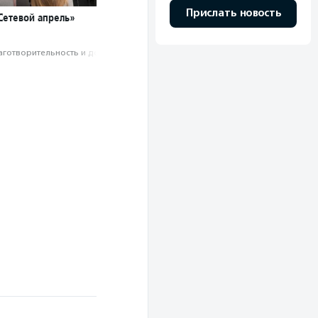
Прислать новость
Сетевой апрель»
аготвори­тель­ность и доброволь­чест­во