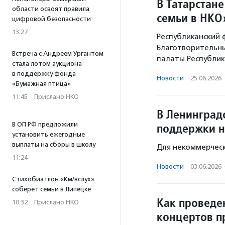
В Татарстан
области освоят правила
семьи в НКО
цифровой безопасности
13:27
Республиканский 
Благотворительн
Встреча с Андреем Ургантом
палаты Республик
стала лотом аукциона
в поддержку фонда
Новости
·
25.06.2026
«Бумажная птица»
11:45
·
Прислано НКО
В Ленинград
В ОП РФ предложили
поддержки н
установить ежегодные
выплаты на сборы в школу
Для некоммерческ
11:24
Новости
·
03.06.2026
Стихобиатлон «Км/вслух»
соберет семьи в Липецке
Как проведе
10:32
·
Прислано НКО
концертов п