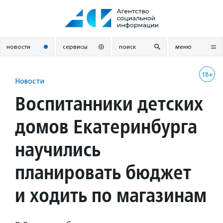
Перейти
к
содержанию
новости
сервисы
поиск
меню
18+
Новости
Воспитанники детских
домов Екатеринбурга
научились
планировать бюджет
и ходить по магазинам