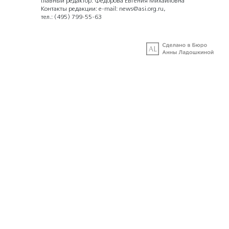
Главный редактор: Федорова Евгения Михайловна
Контакты редакции: e-mail:
news@asi.org.ru
,
тел.:
(495) 799-55-63