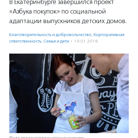
В Екатеринбурге завершился проект
«Азбука покупок» по социальной
адаптации выпускников детских домов.
Благотвори­тель­ность и доброволь­чест­во
,
Корпоративная
ответственность
,
Семья и дети
·
19.01.2018
Фото предоставлено организаторами