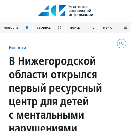
Перейти
к
содержанию
новости
сервисы
поиск
меню
18+
Новости
В Нижегородской
области открылся
первый ресурсный
центр для детей
с ментальными
нарушениями