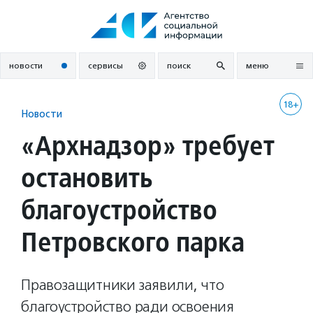
Перейти
к
содержанию
новости
сервисы
поиск
меню
18+
Новости
«Архнадзор» требует
остановить
благоустройство
Петровского парка
Правозащитники заявили, что
благоустройство ради освоения