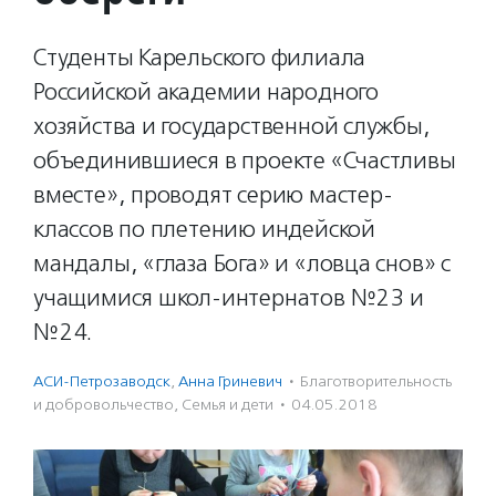
Студенты Карельского филиала
Российской академии народного
хозяйства и государственной службы,
объединившиеся в проекте «Счастливы
вместе», проводят серию мастер-
классов по плетению индейской
мандалы, «глаза Бога» и «ловца снов» с
учащимися школ-интернатов №23 и
№24.
АСИ-Петрозаводск
,
Анна Гриневич
·
Благотвори­тель­ность
и доброволь­чест­во
,
Семья и дети
·
04.05.2018