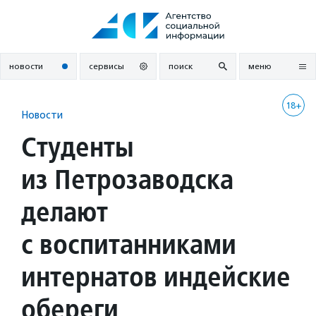
Перейти
к
содержанию
новости
сервисы
поиск
меню
18+
Новости
Студенты
из Петрозаводска
делают
с воспитанниками
интернатов индейские
обереги