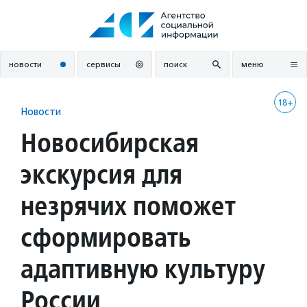
Перейти
к
содержанию
новости
сервисы
поиск
меню
18+
Новости
Новосибирская
экскурсия для
незрячих поможет
сформировать
адаптивную культуру
России