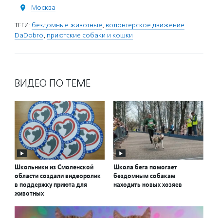
Москва
ТЕГИ:
бездомные животные
,
волонтерское движение
DaDobro
,
приютские собаки и кошки
ВИДЕО ПО ТЕМЕ
Школьники из Смоленской
Школа бега помогает
области создали видеоролик
бездомным собакам
в поддержку приюта для
находить новых хозяев
животных