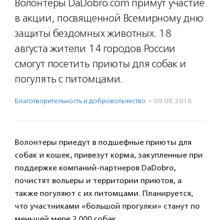
Волонтеры DaDobro.com примут участие
в акции, посвященной Всемирному дню
защиты бездомных животных. 18
августа жители 14 городов России
смогут посетить приюты для собак и
погулять с питомцами.
Благотвори­тель­ность и доброволь­чест­во
·
09.08.2018
Волонтеры приедут в подшефные приюты для
собак и кошек, привезут корма, закупленные при
поддержке компаний-партнеров DaDobro,
почистят вольеры и территории приютов, а
также погуляют с их питомцами. Планируется,
что участниками «большой прогулки» станут по
меньшей мере 2 000 собак.