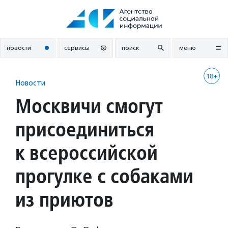
Перейти
к
содержанию
новости
сервисы
поиск
меню
18+
Новости
Москвичи смогут
присоединиться
к всероссийской
прогулке с собаками
из приютов