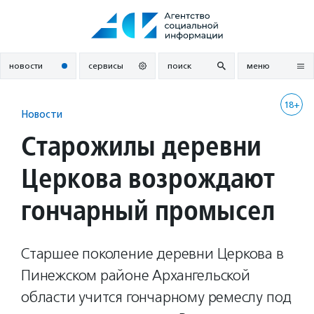
Перейти
к
содержанию
новости
сервисы
поиск
меню
18+
Новости
Старожилы деревни
Церкова возрождают
гончарный промысел
Старшее поколение деревни Церкова в
Пинежском районе Архангельской
области учится гончарному ремеслу под