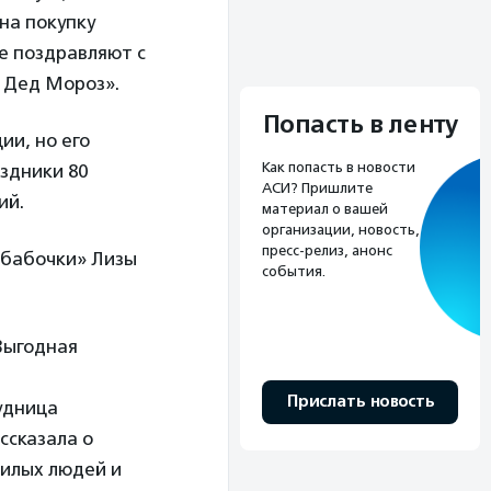
на покупку
е поздравляют с
 Дед Мороз».
Попасть в ленту
ии, но его
Как попасть в новости
аздники 80
АСИ? Пришлите
ий.
материал о вашей
организации, новость,
пресс-релиз, анонс
-бабочки» Лизы
события.
Выгодная
Прислать новость
удница
ссказала о
илых людей и