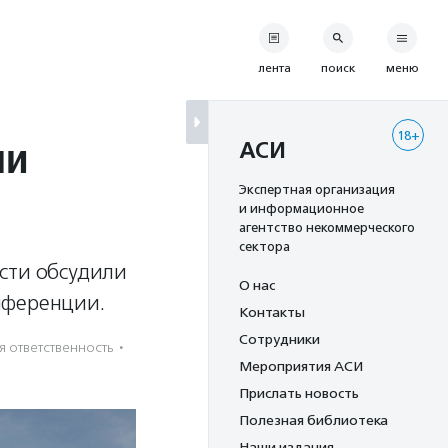
лента
поиск
меню
18+
ли
АСИ
Экспертная организация
и информационное
агентство некоммерческого
сектора
сти обсудили
О нас
нференции.
Контакты
Сотрудники
 ответственность
·
Мероприятия АСИ
Прислать новость
Полезная библиотека
Наши издания