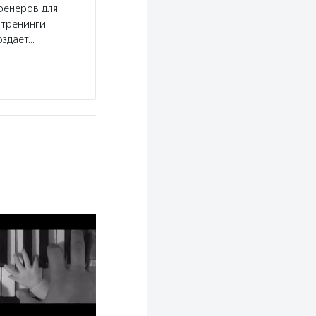
ренеров для
Услуги:
Благотворительный фонд «Хорошие и
 тренинги
платформу для развития эффективной благотв
оздает…
«Серебряный возраст», входит в Коалицию НКО
партнера проводит в…
Подробнее