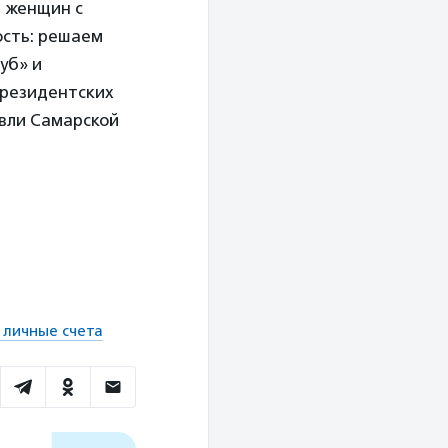
 женщин с
сть: решаем
уб» и
президентских
овли Самарской
 личные счета