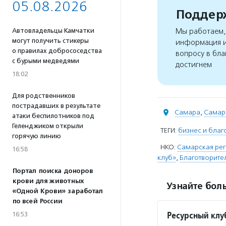
05.08.2026
Поддерж
Мы работаем, 
Автовладельцы Камчатки
могут получить стикеры
информация и
о правилах добрососедства
вопросу в бла
с бурыми медведями
достигнем
18:02
Для родственников
пострадавших в результате
Самара
,
Самар
атаки беспилотников под
Геленджиком открыли
ТЕГИ:
бизнес и благ
горячую линию
НКО:
Самарская рег
16:58
клуб»
,
Благотворите
Портал поиска доноров
крови для животных
Узнайте боль
«Одной Крови» заработал
по всей России
Ресурсный клу
16:53