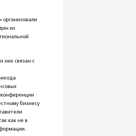
» организовали
дин из
егиональной
 них связан с
рихода
нсовых
в конференции
естному бизнесу
ставители
ак как не в
нформации.