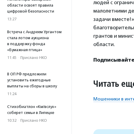
людей с ограни
области освоят правила
малолетними де
цифровой безопасности
задачи вместе!»
13:27
благотворитель
Встреча с Андреем Ургантом
грантов и минис
стала лотом аукциона
области.
в поддержку фонда
«Бумажная птица»
11:45
·
Прислано НКО
Подписывайтес
В ОП РФ предложили
установить ежегодные
Читать ещ
выплаты на сборы в школу
11:24
Мошенники в инте
Стихобиатлон «Км/вслух»
соберет семьи в Липецке
10:32
·
Прислано НКО