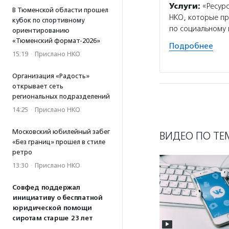
Услуги:
«Ресурс
В Тюменской области прошел
НКО, которые пр
кубок по спортивному
по социальному 
ориентированию
«Тюменский формат-2026»
Подробнее
15:19
·
Прислано НКО
Организация «Радость»
открывает сеть
региональных подразделений
14:25
·
Прислано НКО
Московский юбилейный забег
ВИДЕО ПО ТЕ
«Без границ» прошел в стиле
ретро
13:30
·
Прислано НКО
Совфед поддержал
инициативу о бесплатной
юридической помощи
сиротам старше 23 лет