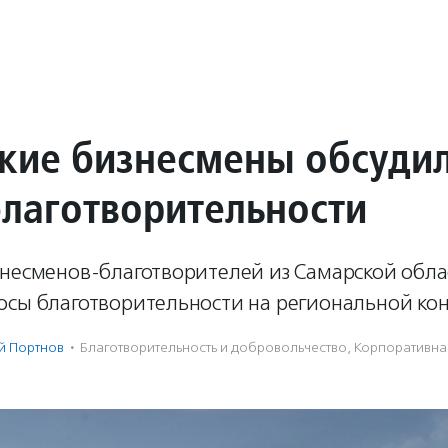
кие бизнесмены обсуди
благотворительности
знесменов-благотворителей из Самарской обла
осы благотворительности на региональной ко
й Портнов
·
Благотвори­тель­ность и доброволь­чест­во
,
Корпоративная