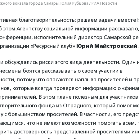
ного вокзала города Самары. Юлия Рубцова / РИА Новости
тивная благотворительность: решаем задачи вместе!
 этом Агентству социальной информации рассказал о
конференции, исполнительный директор Самарской р
рганизации «Ресурсный клуб»
Юрий Майстровский
.
 обсуждались риски этого вида деятельности. Один из
знесмены боятся рассказывать о своем участии в
ности, потому что опасаются наплыва просителей и п
анов, которые всегда проверяют информацию о «фина
принимателей. В этом плане полезным для участнико
творительного фонда из Отрадного, который помог м
 с большинством просителей. В частности, его пред
ющимся, что не имеют возможности помогать всем, т
ерить достоверность представленной просителями и