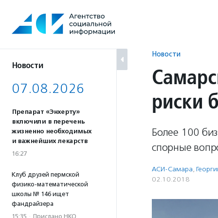
Перейти
к
содержанию
Новости
Новости
Самарс
07.08.2026
риски 
Препарат «Энхерту»
включили в перечень
Более 100 би
жизненно необходимых
и важнейших лекарств
спорные вопр
16:27
АСИ-Самара
,
Георги
Клуб друзей пермской
02.10.2018
физико-математической
школы № 146 ищет
фандрайзера
15:35
·
Прислано НКО