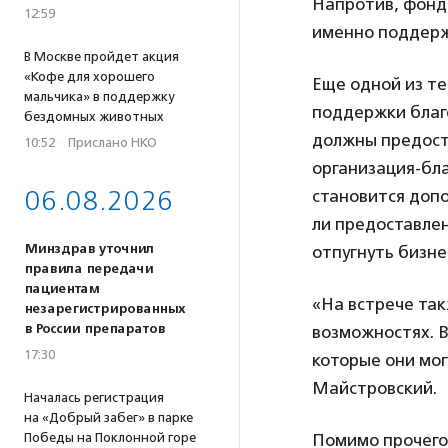
Напротив, фонд 
12:59
именно поддерж
В Москве пройдет акция
«Кофе для хорошего
Еще одной из т
мальчика» в поддержку
поддержки благо
бездомных животных
должны предоста
10:52
·
Прислано НКО
организация-бла
06.08.2026
становится доп
ли предоставлен
Минздрав уточнил
отпугнуть бизне
правила передачи
пациентам
«На встрече так
незарегистрированных
в России препаратов
возможностях. В
17:30
которые они мог
Майстровский.
Началась регистрация
на «Добрый забег» в парке
Победы на Поклонной горе
Помимо прочего