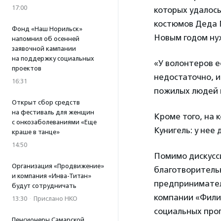
17:00
которых удалось
костюмов Деда 
Фонд «Наш Норильск»
Новым годом ну
напомнил об осенней
заявочной кампании
на поддержку социальных
«У волонтеров е
проектов
недостаточно, и
16:31
пожилых людей 
Открыт сбор средств
на фестиваль для женщин
Кроме того, на
с онкозаболеваниями «Еще
Кунигель: у нее
краше в танце»
14:50
Помимо дискусс
Организация «Продвижение»
благотворитель
и компания «Инва-Титан»
предпринимател
будут сотрудничать
компании «Фили
13:30
·
Прислано НКО
социальных про
Пенсионеры Самарской