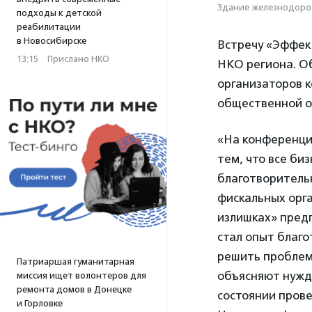
Здание железнодорож
подходы к детской
реабилитации
в Новосибирске
Встречу «Эффек
13:15
·
Прислано НКО
НКО региона. Об
организаторов 
общественной о
«На конференции
тем, что все би
благотворитель
фискальных орг
излишках» пред
стал опыт благо
решить проблему
Патриаршая гуманитарная
объясняют нужда
миссия ищет волонтеров для
ремонта домов в Донецке
состоянии пров
и Горловке