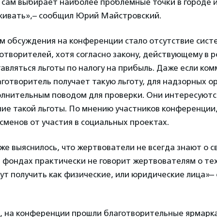
сам выбирает наиболее проблемные точки в городе и
ивать»,– сообщил Юрий Майстровский.
ем обсуждения на конференции стало отсутствие сист
творителей, хотя согласно закону, действующему в р
вляться льготы по налогу на прибыль. Даже если ко
готворитель получает такую льготу, для надзорных ор
олнительным поводом для проверки. Они интересуютс
ие такой льготы. По мнению участников конференции
сменов от участия в социальных проектах.
же выяснилось, что жертвователи не всегда знают о с
 фондах практически не говорит жертвователям о тех
ут получить как физические, или юридические лица»
, на конференции прошли благотворительные ярмарка 