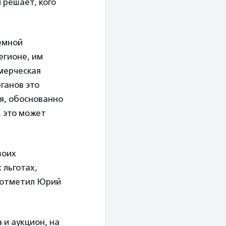
 решает, кого
емной
егионе, им
ммерческая
ганов это
я, обоснованно
, это может
воих
 льготах,
– отметил Юрий
и аукцион, на