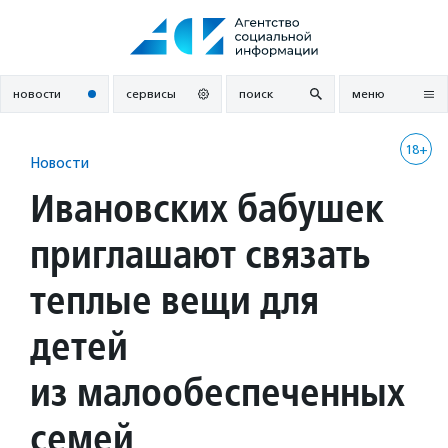
Перейти
к
содержанию
новости
сервисы
поиск
меню
18+
Новости
Ивановских бабушек
приглашают связать
теплые вещи для
детей
из малообеспеченных
семей