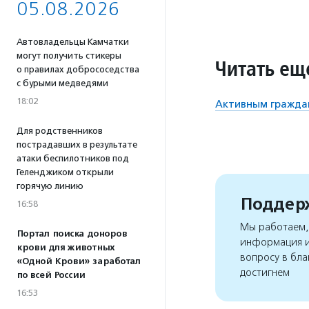
05.08.2026
Автовладельцы Камчатки
могут получить стикеры
Читать ещ
о правилах добрососедства
с бурыми медведями
18:02
Активным гражда
Для родственников
пострадавших в результате
атаки беспилотников под
Геленджиком открыли
горячую линию
Поддерж
16:58
Мы работаем, 
Портал поиска доноров
информация и
крови для животных
вопросу в бла
«Одной Крови» заработал
достигнем
по всей России
16:53