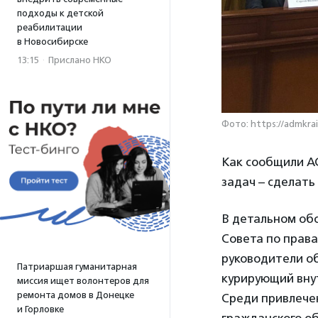
подходы к детской
реабилитации
в Новосибирске
13:15
·
Прислано НКО
Фото: https://admkrai
Как сообщили А
задач – сделать
В детальном об
Совета по права
руководители о
Патриаршая гуманитарная
курирующий вну
миссия ищет волонтеров для
ремонта домов в Донецке
Среди привлече
и Горловке
гражданского о