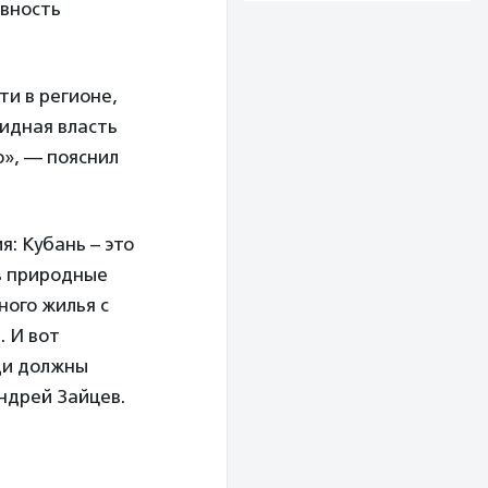
ивность
ти в регионе,
видная власть
», — пояснил
: Кубань – это
ь природные
ного жилья с
. И вот
ди должны
ндрей Зайцев.