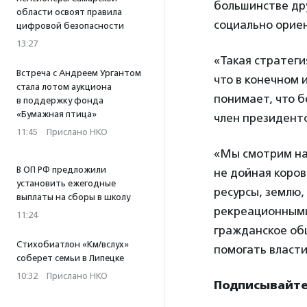
большинстве др
области освоят правила
социально орие
цифровой безопасности
13:27
«Такая стратеги
Встреча с Андреем Ургантом
что в конечном 
стала лотом аукциона
понимает, что 
в поддержку фонда
«Бумажная птица»
член президент
11:45
·
Прислано НКО
«Мы смотрим на 
В ОП РФ предложили
не дойная коро
установить ежегодные
ресурсы, землю,
выплаты на сборы в школу
рекреационными 
11:24
гражданское об
Стихобиатлон «Км/вслух»
помогать власти
соберет семьи в Липецке
10:32
·
Прислано НКО
Подписывайтес