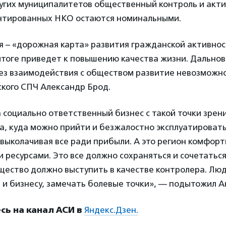
угих муниципалитетов общественный контроль и акт
нтированных НКО остаются номинальными.
я – «дорожная карта» развития гражданской активнос
итоге приведет к повышению качества жизни. Дально
без взаимодействия с обществом развитие невозможно
ского СПЧ Александр Брод.
социально ответственный бизнес с такой точки зрения
ва, куда можно прийти и безжалостно эксплуатироват
 выколачивая все ради прибыли. А это регион комфорт
ресурсами. Это все должно сохраняться и сочетаться
щество должно выступить в качестве контролера. Лю
 и бизнесу, замечать болевые точки», — подытожил А
ь на канал АСИ в
Яндекс.Дзен.