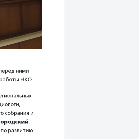
 перед ними
з работы НКО.
региональных
циологи,
о собрания и
городский
.
 по развитию