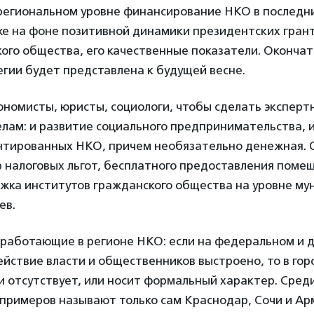
 региональном уровне финансирование НКО в последн
е на фоне позитивной динамики президентских грант
ого общества, его качественные показатели. Оконча
гии будет представлена к будущей весне.
ономисты, юристы, социологи, чтобы сделать эксперт
елам: и развитие социального предпринимательства, 
нтированных НКО, причем необязательно денежная.
 налоговых льгот, бесплатного предоставления помещ
ржка институтов гражданского общества на уровне му
ев.
 работающие в регионе НКО: если на федеральном и 
йствие власти и общественников выстроено, то в гор
и отсутствует, или носит формальный характер. Сред
примеров называют только сам Краснодар, Сочи и Арм