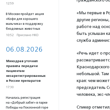
12:59
«Мы первые в Ро
В Москве пройдет акция
«Кофе для хорошего
другие регионы,
мальчика» в поддержку
работе над осн
бездомных животных
быть услышан ка
10:52
·
Прислано НКО
служба админис
06.08.2026
«Речь идет о пр
рассматривается
Минздрав уточнил
правила передачи
Краснодарского 
пациентам
небольшой. Там 
незарегистрированных
края: чем може
в России препаратов
председатель С
17:30
человека, экс-
Началась регистрация
на «Добрый забег» в парке
Спикер отметил,
Победы на Поклонной горе