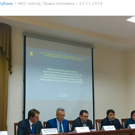
Кубань
·
НКО-сектор
,
Права человека
·
22.11.2018