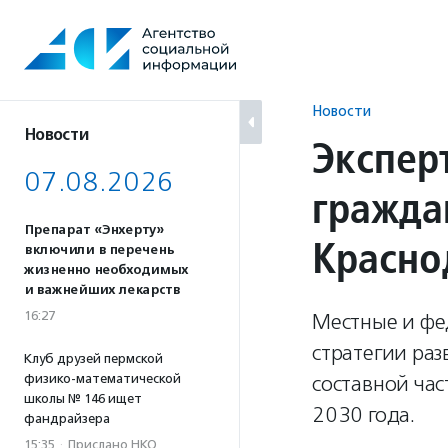
Перейти
к
содержанию
Новости
Новости
Экспер
07.08.2026
гражда
Препарат «Энхерту»
Красно
включили в перечень
жизненно необходимых
и важнейших лекарств
16:27
Местные и фе
стратегии раз
Клуб друзей пермской
физико-математической
составной час
школы № 146 ищет
2030 года.
фандрайзера
15:35
·
Прислано НКО