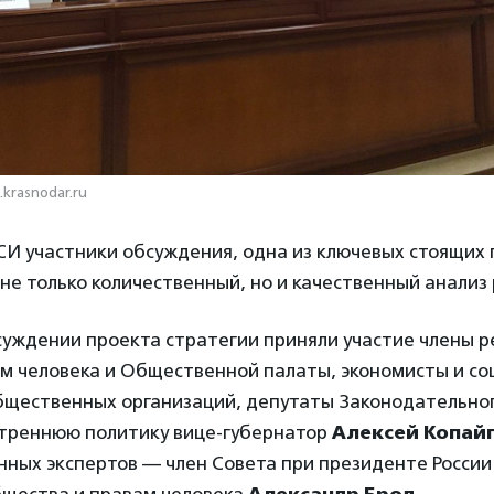
.krasnodar.ru
СИ участники обсуждения, одна из ключевых стоящих
 не только количественный, но и качественный анали
суждении проекта стратегии приняли участие члены 
м человека и Общественной палаты, экономисты и со
бщественных организаций, депутаты Законодательног
треннюю политику вице-губернатор
Алексей Копай
нных экспертов — член Совета при президенте России
бщества и правам человека
Александр Брод
.