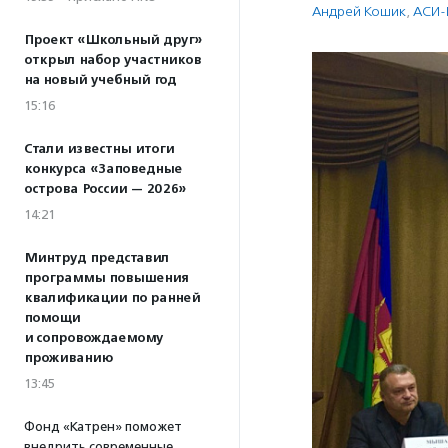
Андрей Кошик
,
АСИ-
Проект «Школьный друг»
открыл набор участников
на новый учебный год
15:16
Стали известны итоги
конкурса «Заповедные
острова России — 2026»
14:21
Минтруд представил
программы повышения
квалификации по ранней
помощи
и сопровождаемому
проживанию
13:45
Фонд «Катрен» поможет
внедрить современные