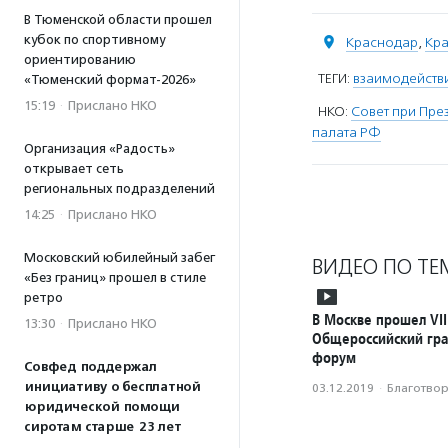
В Тюменской области прошел
кубок по спортивному
Краснодар
,
Кра
ориентированию
ТЕГИ:
взаимодействи
«Тюменский формат-2026»
15:19
·
Прислано НКО
НКО:
Совет при Пре
палата РФ
Организация «Радость»
открывает сеть
региональных подразделений
14:25
·
Прислано НКО
Московский юбилейный забег
ВИДЕО ПО ТЕ
«Без границ» прошел в стиле
ретро
В Москве прошел VII
13:30
·
Прислано НКО
Общероссийский гр
форум
Совфед поддержал
инициативу о бесплатной
03.12.2019
·
Благотвори
юридической помощи
сиротам старше 23 лет