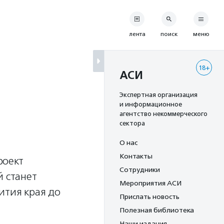
лента
поиск
меню
18+
АСИ
Экспертная организация
и информационное
агентство некоммерческого
сектора
О нас
Контакты
роект
Сотрудники
й станет
Мероприятия АСИ
ития края до
Прислать новость
Полезная библиотека
Наши издания