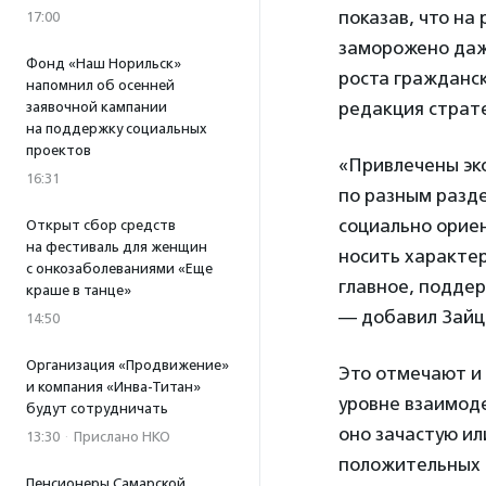
показав, что на
17:00
заморожено даж
Фонд «Наш Норильск»
роста гражданск
напомнил об осенней
редакция страте
заявочной кампании
на поддержку социальных
проектов
«Привлечены эк
16:31
по разным разд
социально орие
Открыт сбор средств
на фестиваль для женщин
носить характер
с онкозаболеваниями «Еще
главное, подде
краше в танце»
— добавил Зайц
14:50
Организация «Продвижение»
Это отмечают и
и компания «Инва-Титан»
уровне взаимоде
будут сотрудничать
оно зачастую ил
13:30
·
Прислано НКО
положительных 
Пенсионеры Самарской