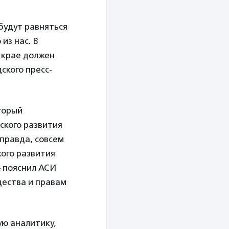
будут равняться
из нас. В
 крае должен
ского пресс-
торый
ского развития
 правда, совсем
кого развития
— пояснил АСИ
щества и правам
ую аналитику,