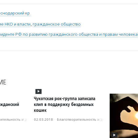
снодарский кр.
е НКО и власти
,
гражданское общество
зиденте РФ по развитию гражданского общества и правам человека
МЕ
Чукотская рок-группа записала
ажданский
клип в поддержку бездомных
кошек
­тель­ность и доброволь­чест­во
02.03.2018
·
Благотвори­тель­ность и доброволь­чест­во