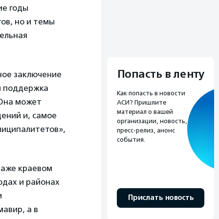
ие годы
ов, но и темы
тельная
Попасть в ленту
ное заключение
и поддержка
Как попасть в новости
 Она может
АСИ? Пришлите
материал о вашей
ений и, самое
организации, новость,
ниципалитетов»,
пресс-релиз, анонс
события.
даже краевом
одах и районах
и
Прислать новость
авир, а в