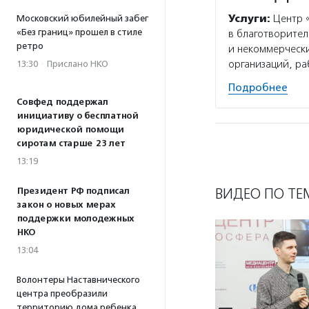
Услуги:
Центр «
Московский юбилейный забег
«Без границ» прошел в стиле
в благотворител
ретро
и некоммерчески
организаций, р
13:30
·
Прислано НКО
Подробнее
Совфед поддержал
инициативу о бесплатной
юридической помощи
сиротам старше 23 лет
13:19
ВИДЕО ПО ТЕ
Президент РФ подписал
закон о новых мерах
поддержки молодежных
НКО
13:04
Волонтеры Наставнического
центра преобразили
территорию дома ребенка