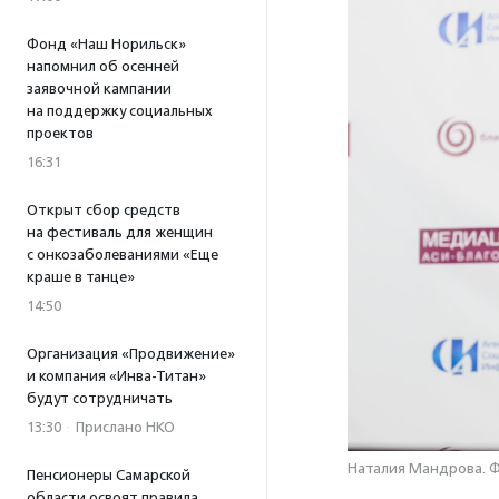
Фонд «Наш Норильск»
напомнил об осенней
заявочной кампании
на поддержку социальных
проектов
16:31
Открыт сбор средств
на фестиваль для женщин
с онкозаболеваниями «Еще
краше в танце»
14:50
Организация «Продвижение»
и компания «Инва-Титан»
будут сотрудничать
13:30
·
Прислано НКО
Наталия Мандрова. Ф
Пенсионеры Самарской
области освоят правила