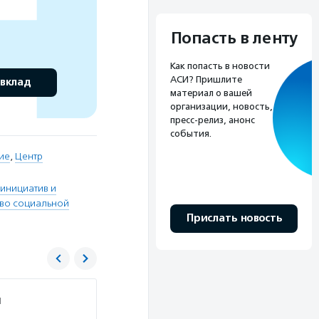
Попасть в ленту
Как попасть в новости
АСИ? Пришлите
 вклад
материал о вашей
организации, новость,
пресс-релиз, анонс
события.
ие
,
Центр
инициатив и
тво социальной
Прислать новость
и
Агентство социальной информации