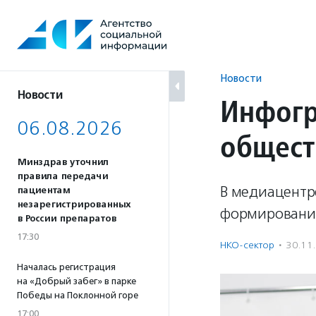
Перейти
к
содержанию
Новости
Новости
Инфогр
06.08.2026
общест
Минздрав уточнил
правила передачи
В медиацентре
пациентам
незарегистрированных
формирования
в России препаратов
17:30
НКО-сектор
·
30.11
Началась регистрация
на «Добрый забег» в парке
Победы на Поклонной горе
17:00