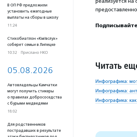
реализуется на 
В ОП РФ предложили
предоставленн
установить ежегодные
выплаты на сборы в школу
Подписывайтес
11:24
Стихобиатлон «Км/вслух»
соберет семьи в Липецке
10:32
·
Прислано НКО
Читать ещ
05.08.2026
Инфографика: мо
Автовладельцы Камчатки
Инфографика: ан
могут получить стикеры
о правилах добрососедства
Инфографика: как
с бурыми медведями
18:02
Для родственников
пострадавших в результате
атаки беспилотников под