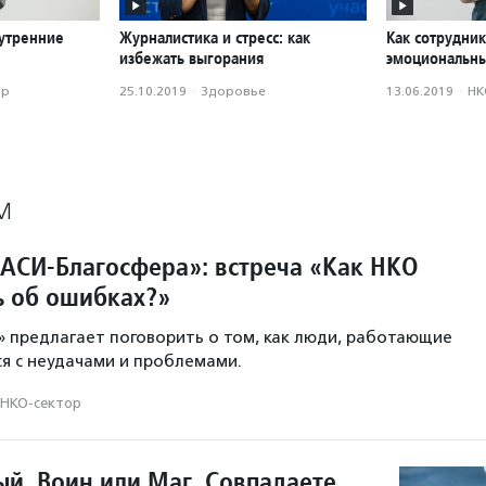
нутренние
Журналистика и стресс: как
Как сотрудни
избежать выгорания
эмоциональны
ор
25.10.2019
·
Здоровье
13.06.2019
·
НК
М
АСИ-Благосфера»: встреча «Как НКО
ь об ошибках?»
 предлагает поговорить о том, как люди, работающие
ся с неудачами и проблемами.
НКО-сектор
й, Воин или Маг. Совпадаете