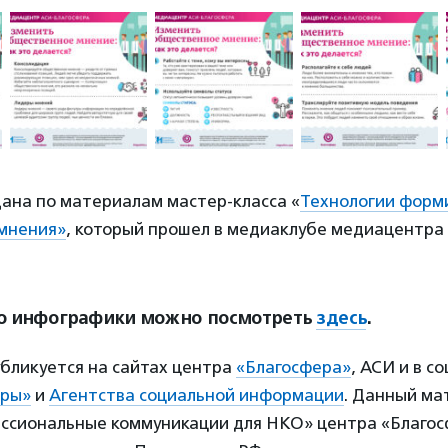
дана по материалам мастер-класса «
Технологии форм
мнения»
, который прошел в медиаклубе медиацентра 
ю инфографики можно посмотреть
здесь
.
бликуется на сайтах центра
«Благосфера»
, АСИ и в с
еры»
и
Агентства социальной информации
. Данный ма
ссиональные коммуникации для НКО» центра «Благос