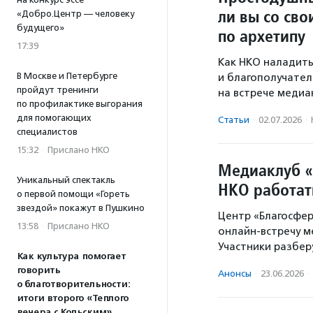
ли вы со св
«Добро.Центр — человеку
будущего»
по архетипу
17:39
Как НКО наладит
В Москве и Петербурге
и благополучател
пройдут тренинги
на встрече медиа
по профилактике выгорания
для помогающих
Статьи
·
02.07.2026
·
специалистов
15:32
·
Прислано НКО
Медиаклуб «
Уникальный спектакль
НКО работат
о первой помощи «Гореть
звездой» покажут в Пушкино
Центр «Благосфер
13:58
·
Прислано НКО
онлайн-встречу м
Участники разбер
Как культура помогает
говорить
Анонсы
·
23.06.2026
·
о благотворительности:
итоги второго «Теплого
вечера с Кольским»