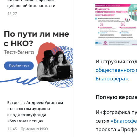
цифровой безопасности
13:27
Инструкция соз
общественного 
Благосфера»
.
Полную верси
Встреча с Андреем Ургантом
стала лотом аукциона
Инфографика пу
в поддержку фонда
сетях
«Благосф
«Бумажная птица»
проекта «Профе
11:45
·
Прислано НКО