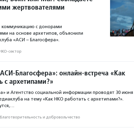
оими жертвователями
ь коммуникацию с донорами
ями на основе архетипов, объяснили
клуба «АСИ – Благосфера».
НКО-сектор
АСИ-Благосфера»: онлайн-встреча «Как
ь с архетипами?»
а» и Агентство социальной информации проводят 30 июня
едиаклуба на тему «Как НКО работать с архетипами?».
утся,…
Благотвори­тель­ность и доброволь­чест­во