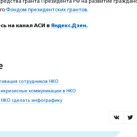
средства гранта Президента РФ на развитие граждан
ого
Фондом президентских грантов
.
ь на канал АСИ в
Яндекс.Дзен.
е
тивация сотрудников НКО
тикризисные коммуникации в НКО
 НКО сделать инфографику