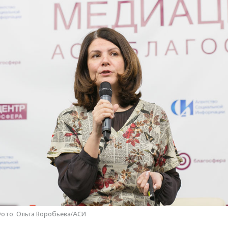
ото: Ольга Воробьева/АСИ