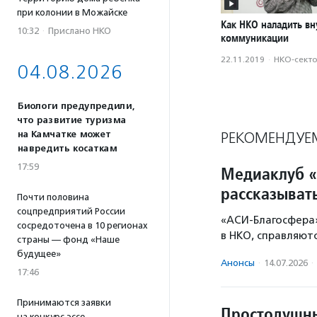
при колонии в Можайске
Как НКО наладить в
10:32
·
Прислано НКО
коммуникации
22.11.2019
·
НКО-сект
04.08.2026
Биологи предупредили,
что развитие туризма
РЕКОМЕНДУЕ
на Камчатке может
навредить косаткам
17:59
Медиаклуб «
рассказыват
Почти половина
соцпредприятий России
«АСИ-Благосфера»
сосредоточена в 10 регионах
в НКО, справляют
страны — фонд «Наше
будущее»
Анонсы
·
14.07.2026
·
17:46
Принимаются заявки
Простодушны
на конкурс эссе