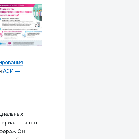
ирования
«
АСИ —
оциальных
териал — часть
фера». Он