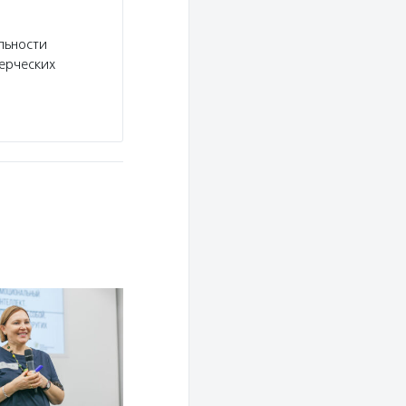
Услуги:
АСИ выпускает новости и аналитичес
секторе и в социальной сфере, размещает ново
льности
рассказывает о профессионалах некоммерческ
ерческих
Подробнее