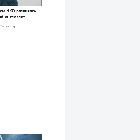
кам НКО развивать
й интеллект
О-сектор