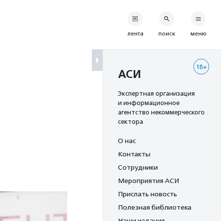
лента
поиск
меню
18+
АСИ
Экспертная организация
и информационное
агентство некоммерческого
сектора
О нас
Контакты
Сотрудники
Мероприятия АСИ
Прислать новость
Полезная библиотека
Наши издания