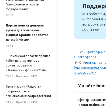
Геленджиком открыли
Поддерж
горячую линию
Мы работаем, 
16:58
информация и
вопросу в бла
Портал поиска доноров
достигнем
крови для животных
«Одной Крови» заработал
по всей России
16:53
ТЕГИ:
инфографика
В Тюменской области прошел
«Благосфера»
кубок по спортивному
НКО:
Автономная не
ориентированию
благотворительност
«Тюменский формат-2026»
информации»
15:19
·
Прислано НКО
Узнайте боль
Организация «Радость»
открывает сеть
региональных подразделений
Центр развити
14:25
·
Прислано НКО
«Благосфера»