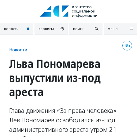
Перейти
к
содержанию
новости
сервисы
поиск
меню
18+
Новости
Льва Пономарева
выпустили из-под
ареста
Глава движения «За права человека»
Лев Пономарев освободился из-под
административного ареста утром 21