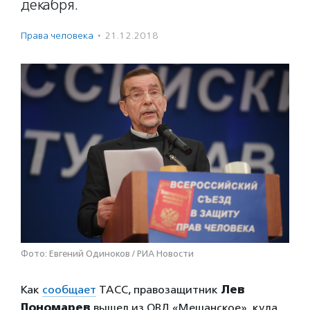
декабря.
Права человека
·
21.12.2018
Фото: Евгений Одиноков / РИА Новости
Как
сообщает
ТАСС, правозащитник
Лев
Пономарев
вышел из ОВД «Мещанское», куда