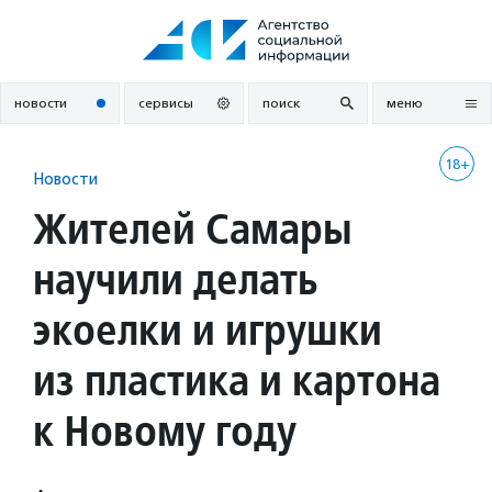
Перейти
к
содержанию
новости
сервисы
поиск
меню
18+
Новости
Жителей Самары
научили делать
экоелки и игрушки
из пластика и картона
к Новому году