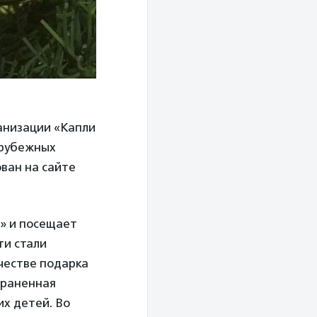
анизации «Капли
арубежных
ван на сайте
» и посещает
ти стали
честве подарка
страненная
их детей. Во