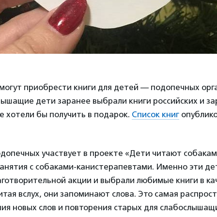
могут приобрести книги для детей — подопечных орг
слышащие дети заранее выбрали книги российских и з
е хотели бы получить в подарок.
Список книг
опублико
одопечных участвует в проекте «Дети читают собакам
анятия с собаками-канистерапевтами. Именно эти де
аготворительной акции и выбрали любимые книги в ка
Читая вслух, они запоминают слова. Это самая распро
ия новых слов и повторения старых для слабослышащ