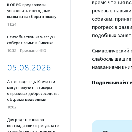
время чтения вс
В ОП РФ предложили
речевые навыки
установить ежегодные
выплаты на сборы в школу
собакам, принят
11:24
прогресс в разв
подобных занят
Стихобиатлон «Км/вслух»
соберет семьи в Липецке
Символический 
10:32
·
Прислано НКО
слабослышащие 
05.08.2026
названиями книг
Автовладельцы Камчатки
Подписывайтес
могут получить стикеры
о правилах добрососедства
с бурыми медведями
18:02
Для родственников
пострадавших в результате
атаки беспилотников под