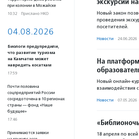
экскурсий н
при колонии в Можайске
Новый закон поз
10:32
·
Прислано НКО
проведения экску
посетителей.
04.08.2026
Новости
·
24.06.2026
Биологи предупредили,
что развитие туризма
На платформ
на Камчатке может
навредить косаткам
образовател
17:59
Новый онлайн-кур
Почти половина
взаимодействия с
соцпредприятий России
сосредоточена в 10 регионах
Новости
·
07.05.2026
страны — фонд «Наше
будущее»
17:46
«Библионочь
Принимаются заявки
18 апреля по все
на конкурс эссе