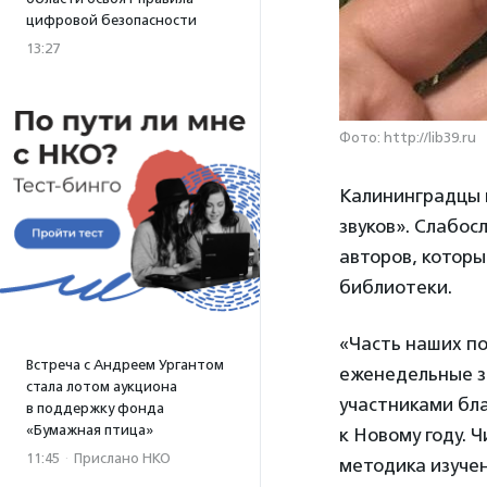
цифровой безопасности
13:27
Фото: http://lib39.ru
Калининградцы 
звуков». Слабо
авторов, которы
библиотеки.
«Часть наших п
Встреча с Андреем Ургантом
еженедельные з
стала лотом аукциона
участниками бл
в поддержку фонда
«Бумажная птица»
к Новому году. 
11:45
·
Прислано НКО
методика изучен