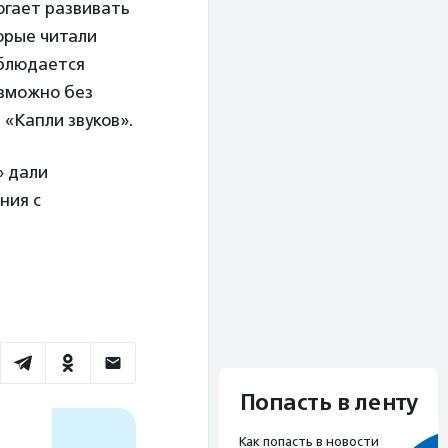
огает развивать
орые читали
аблюдается
озможно без
 «Капли звуков».
» дали
ния с
Попасть в ленту
Как попасть в новости