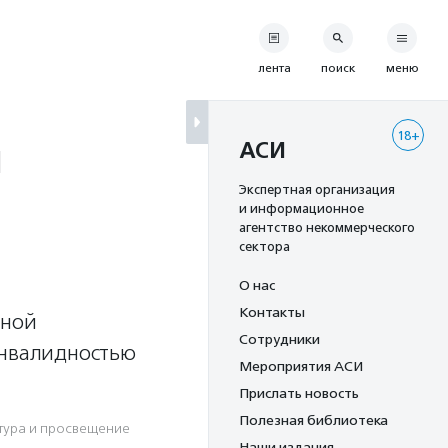
лента
поиск
меню
18+
и
АСИ
Экспертная организация
и информационное
агентство некоммерческого
сектора
О нас
Контакты
чной
Сотрудники
инвалидностью
Мероприятия АСИ
Прислать новость
Полезная библиотека
тура и просвещение
Наши издания