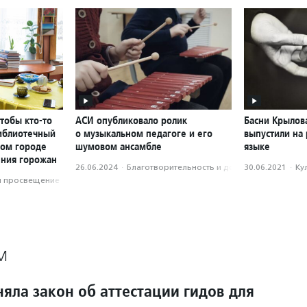
чтобы кто-то
АСИ опубликовало ролик
Басни Крылова
библиотечный
о музыкальном педагоге и его
выпустили на
ном городе
шумовом ансамбле
языке
ения горожан
26.06.2024
·
Благотвори­тель­ность и доброволь­чест­во
30.06.2021
·
Ку
и просвещение
М
яла закон об аттестации гидов для