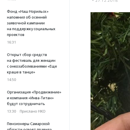
·
27.12.2018
Фонд «Наш Норильск»
напомнил об осенней
заявочной кампании
на поддержку социальных
проектов
16:31
Открыт сбор средств
на фестиваль для женщин
с онкозаболеваниями «Еще
краше в танце»
14:50
Организация «Продвижение»
и компания «Инва-Титан»
будут сотрудничать
13:30
·
Прислано НКО
Пенсионеры Самарской
области освоят правила