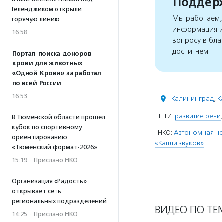
Поддерж
Геленджиком открыли
Мы работаем, 
горячую линию
информация и
16:58
вопросу в бла
достигнем
Портал поиска доноров
крови для животных
«Одной Крови» заработал
по всей России
16:53
Калининград
,
К
ТЕГИ:
развитие речи
В Тюменской области прошел
кубок по спортивному
НКО:
Автономная н
ориентированию
«Капли звуков»
«Тюменский формат-2026»
15:19
·
Прислано НКО
Организация «Радость»
открывает сеть
региональных подразделений
ВИДЕО ПО ТЕ
14:25
·
Прислано НКО