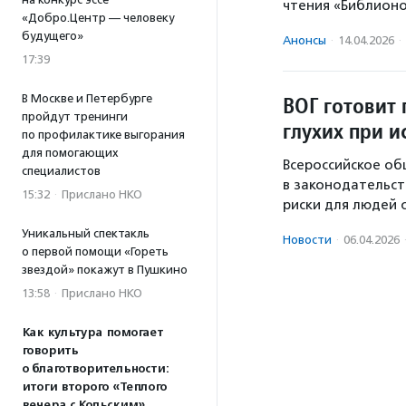
чтения «Библионо
«Добро.Центр — человеку
будущего»
Анонсы
·
14.04.2026
·
17:39
В Москве и Петербурге
ВОГ готовит
пройдут тренинги
глухих при 
по профилактике выгорания
для помогающих
Всероссийское об
специалистов
в законодательст
15:32
·
Прислано НКО
риски для людей 
Уникальный спектакль
Новости
·
06.04.2026
о первой помощи «Гореть
звездой» покажут в Пушкино
13:58
·
Прислано НКО
Как культура помогает
говорить
о благотворительности:
итоги второго «Теплого
вечера с Кольским»