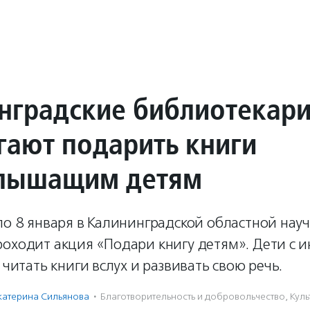
нградские библиотекар
гают подарить книги
лышащим детям
по 8 января в Калининградской областной нау
роходит акция «Подари книгу детям». Дети с 
т читать книги вслух и развивать свою речь.
катерина Сильянова
·
Благотвори­тель­ность и доброволь­чест­во
,
Куль