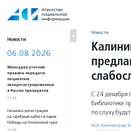
Перейти
к
содержанию
Новости
Новости
Калини
06.08.2026
предла
Минздрав уточнил
слабос
правила передачи
пациентам
незарегистрированных
в России препаратов
C 24 декабря 
17:30
библиотеке п
Началась регистрация
по слуху буду
на «Добрый забег» в парке
Победы на Поклонной горе
АСИ-Калининград
,
Е
17:00