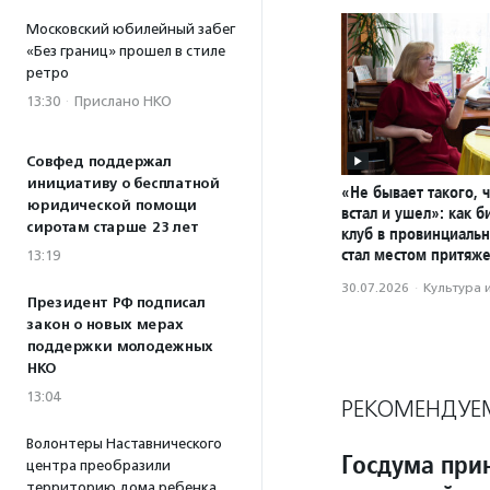
Московский юбилейный забег
«Без границ» прошел в стиле
ретро
13:30
·
Прислано НКО
Совфед поддержал
инициативу о бесплатной
«Не бывает такого, 
юридической помощи
встал и ушел»: как 
сиротам старше 23 лет
клуб в провинциаль
стал местом притяж
13:19
30.07.2026
·
Культура 
Президент РФ подписал
закон о новых мерах
поддержки молодежных
НКО
13:04
РЕКОМЕНДУЕ
Волонтеры Наставнического
Госдума прин
центра преобразили
территорию дома ребенка