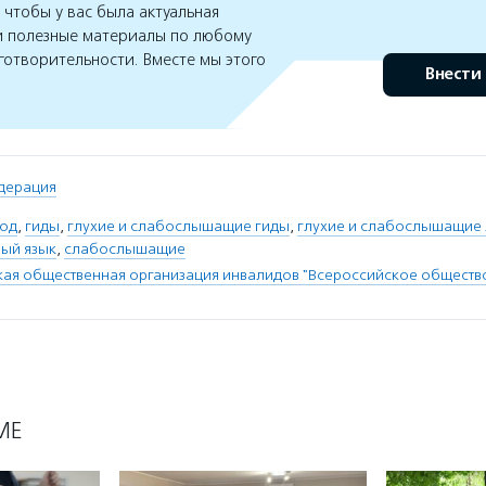
чтобы у вас была актуальная
 полезные материалы по любому
готворительности. Вместе мы этого
Внести
дерация
вод
,
гиды
,
глухие и слабослышащие гиды
,
глухие и слабослышащие
вый язык
,
слабослышащие
я общественная организация инвалидов "Всероссийское общество
МЕ