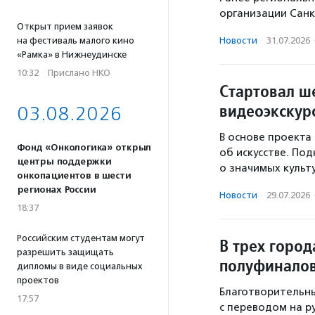
организации Санк
Открыт прием заявок
на фестиваль малого кино
Новости
·
31.07.2026
«Рамка» в Нижнеудинске
10:32
·
Прислано НКО
Стартовал ш
видеоэкскур
03.08.2026
В основе проекта
Фонд «Онкологика» открыл
об искусстве. По
центры поддержки
о значимых культ
онкопациентов в шести
регионах России
Новости
·
29.07.2026
18:37
Российским студентам могут
В трех горо
разрешить защищать
полуфиналов
дипломы в виде социальных
проектов
Благотворительн
17:57
с переводом на р