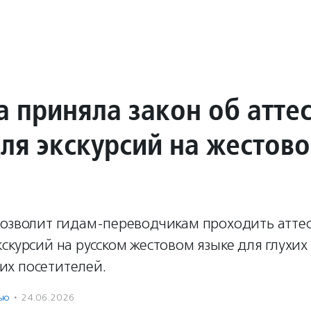
а приняла закон об атте
для экскурсий на жестов
позволит гидам-переводчикам проходить атте
скурсий на русском жестовом языке для глухих
х посетителей.
ью
·
24.06.2026