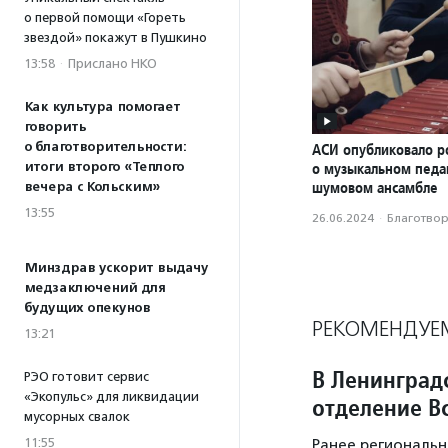
о первой помощи «Гореть
звездой» покажут в Пушкино
13:58
·
Прислано НКО
Как культура помогает
говорить
о благотворительности:
АСИ опубликовало р
итоги второго «Теплого
о музыкальном педаг
шумовом ансамбле
вечера с Кольским»
13:55
26.06.2024
·
Благотвори
Минздрав ускорит выдачу
медзаключений для
будущих опекунов
РЕКОМЕНДУЕ
13:21
В Ленинград
РЭО готовит сервис
«Экопульс» для ликвидации
отделение В
мусорных свалок
11:55
Ранее региональн