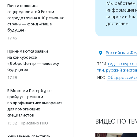
Мы работаем, 
Почти половина
информация и
соцпредприятий России
вопросу в бла
сосредоточена в 10 регионах
достигнем
страны — фонд «Наше
будущее»
17:46
Принимаются заявки
Российская Фе
на конкурс эссе
«Добро.Центр — человеку
ТЕГИ:
гид-экскурсо
будущего»
РЖЯ
,
русский жесто
НКО:
Общероссийска
17:39
В Москве и Петербурге
пройдут тренинги
по профилактике выгорания
для помогающих
специалистов
ВИДЕО ПО ТЕ
15:32
·
Прислано НКО
Уникальный спектакль