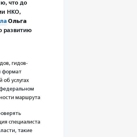
ю, что до
ми НКО,
ла
Ольга
о развитию
дов, гидов-
й формат
 об услугах
в федеральном
жности маршрута
роверять
ция специалиста
ласти, такие