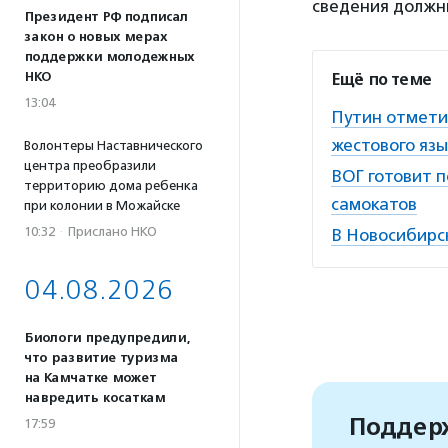
сведения должн
Президент РФ подписал
закон о новых мерах
поддержки молодежных
НКО
Ещё по теме
13:04
Путин отмети
жестового язы
Волонтеры Наставнического
центра преобразили
ВОГ готовит 
территорию дома ребенка
самокатов
при колонии в Можайске
10:32
·
Прислано НКО
В Новосибирс
04.08.2026
Биологи предупредили,
что развитие туризма
на Камчатке может
навредить косаткам
Поддерж
17:59