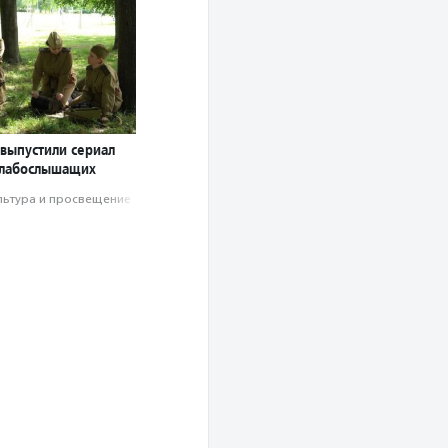
 выпустили сериал
 слабослышащих
льтура и просвещение