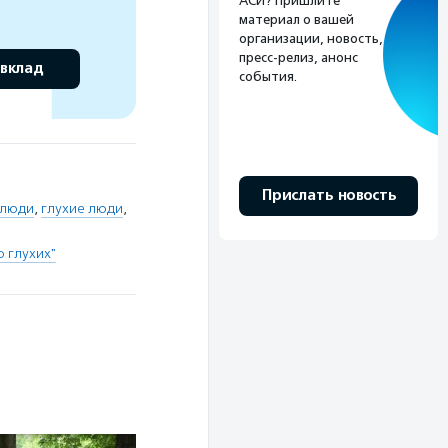
АСИ? Пришлите
материал о вашей
организации, новость,
пресс-релиз, анонс
 вклад
события.
Прислать новость
 люди
,
глухие люди
,
 глухих"