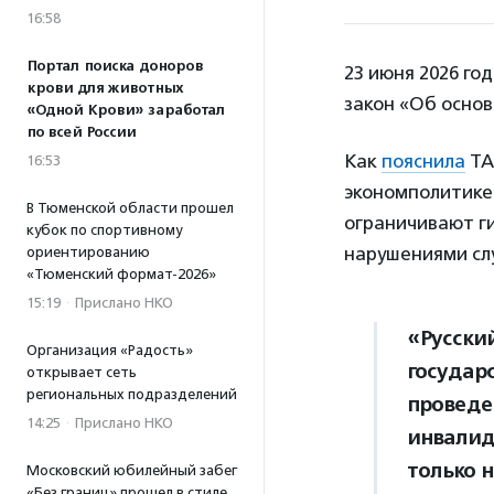
16:58
Портал поиска доноров
23 июня 2026 го
крови для животных
закон «Об основ
«Одной Крови» заработал
по всей России
Как
пояснила
ТА
16:53
экономполитике
В Тюменской области прошел
ограничивают ги
кубок по спортивному
нарушениями слу
ориентированию
«Тюменский формат-2026»
15:19
·
Прислано НКО
«Русски
Организация «Радость»
государ
открывает сеть
региональных подразделений
проведе
14:25
·
Прислано НКО
инвалид
только 
Московский юбилейный забег
«Без границ» прошел в стиле