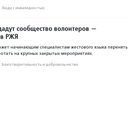
·
Люди с инвалидностью
здадут сообщество волонтеров —
ов РЖЯ
жет начинающим специалистам жестового языка перенять
ботать на крупных закрытых мероприятиях.
·
Благотвори­тель­ность и доброволь­чест­во