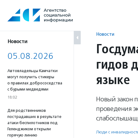
Перейти
к
содержанию
Новости
Новости
Госдум
05.08.2026
гидов 
Автовладельцы Камчатки
языке
могут получить стикеры
о правилах добрососедства
с бурыми медведями
18:02
Новый закон 
проведения эк
Для родственников
пострадавших в результате
слабослышащи
атаки беспилотников под
Геленджиком открыли
Люди с инвалидност
горячую линию