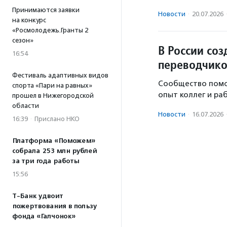
Принимаются заявки
Новости
·
20.07.2026
на конкурс
«Росмолодежь.Гранты 2
сезон»
В России со
16:54
переводчик
Фестиваль адаптивных видов
Сообщество помо
спорта «Пари на равных»
опыт коллег и ра
прошел в Нижегородской
области
Новости
·
16.07.2026
16:39
·
Прислано НКО
Платформа «Поможем»
собрала 253 млн рублей
за три года работы
15:56
Т-Банк удвоит
пожертвования в пользу
фонда «Галчонок»