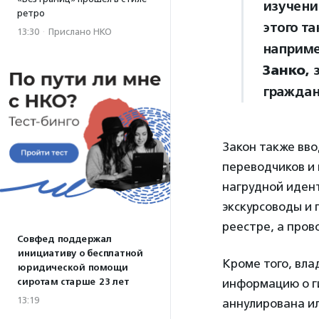
изучени
ретро
этого т
13:30
·
Прислано НКО
наприме
Занко,
граждан
Закон также вво
переводчиков и
нагрудной иден
экскурсоводы и 
реестре, а пров
Совфед поддержал
инициативу о бесплатной
Кроме того, вла
юридической помощи
сиротам старше 23 лет
информацию о ги
13:19
аннулирована и