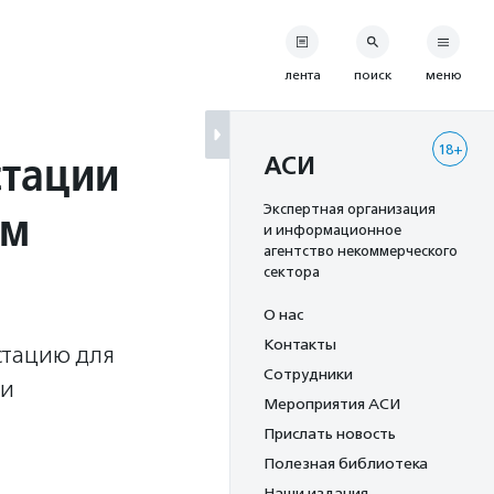
лента
поиск
меню
18+
стации
АСИ
ом
Экспертная организация
и информационное
агентство некоммерческого
сектора
О нас
Контакты
стацию для
Сотрудники
 и
Мероприятия АСИ
Прислать новость
Полезная библиотека
Наши издания