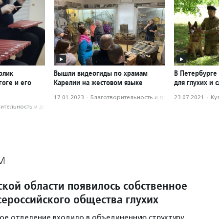
олик
Вышли видеогиды по храмам
В Петербурге
оге и его
Карелии на жестовом языке
для глухих и
17.01.2023
·
Благотвори­тель­ность и доброволь­чест­во
23.07.2021
·
Ку
­тель­ность и доброволь­чест­во
М
ской области появилось собственное
сероссийского общества глухих
ое отделение входило в объединенную структуру