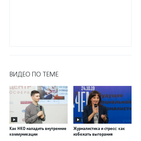
рады н
поддер
участв
нуждае
Подро
ВИДЕО ПО ТЕМЕ
Как НКО наладить внутренние
Журналистика и стресс: как
коммуникации
избежать выгорания