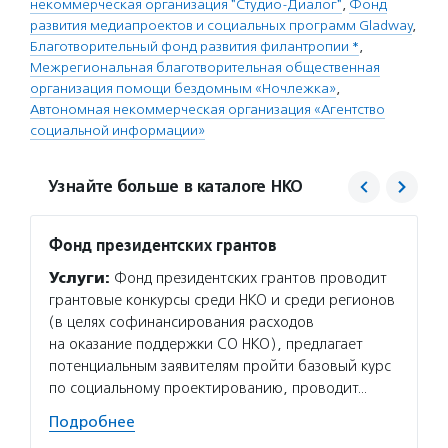
некоммерческая организация "Студио-Диалог"
,
Фонд
развития медиапроектов и социальных программ Gladway
,
Благотворительный фонд развития филантропии *
,
Межрегиональная благотворительная общественная
организация помощи бездомным «Ночлежка»
,
Автономная некоммерческая организация «Агентство
социальной информации»
Узнайте больше в каталоге НКО
Фонд президентских грантов
Образ
Услуги:
Фонд президентских грантов проводит
Услуг
грантовые конкурсы среди НКО и среди регионов
и закр
(в целях софинансирования расходов
обучаю
на оказание поддержки СО НКО), предлагает
предос
потенциальным заявителям пройти базовый курс
тренир
по социальному проектированию, проводит…
донорс
сопро
Подробнее
Волон