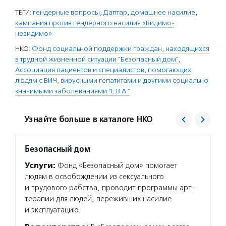
ТЕГИ:
гендерные вопросы
,
Даптар
,
домашнее насилие
,
кампания против гендерного насилия «Видимо-
невидимо»
НКО:
Фонд социальной поддержки граждан, находящихся
в трудной жизненной ситуации "Безопасный дом"
,
Ассоциация пациентов и специалистов, помогающих
людям с ВИЧ, вирусными гепатитами и другими социально
значимыми заболеваниями "Е.В.А."
Узнайте больше в каталоге НКО
Безопасный дом
Е.В.А.
Услуги:
Фонд «Безопасный дом» помогает
Услуг
людям в освобождении из сексуального
и инфо
и трудового рабства, проводит программы арт-
органи
терапии для людей, переживших насилие
оказыв
и эксплуатацию.
положи
работн