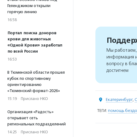
Геленджиком открыли
горячую линию
16:58
Портал поиска доноров
Поддерж
крови для животных
«Одной Крови» заработал
Мы работаем, 
по всей России
информация и
16:53
вопросу в бла
достигнем
В Тюменской области прошел
кубок по спортивному
ориентированию
«Тюменский формат-2026»
15:19
·
Прислано НКО
Екатеринбург
,
С
ТЕГИ:
помощь безд
Организация «Радость»
открывает сеть
региональных подразделений
14:25
·
Прислано НКО