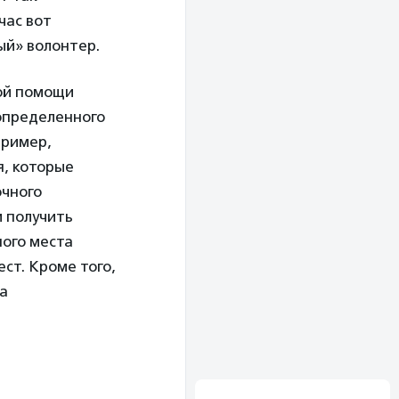
час вот
ый» волонтер.
ой помощи
определенного
пример,
я, которые
очного
и получить
ного места
ст. Кроме того,
на