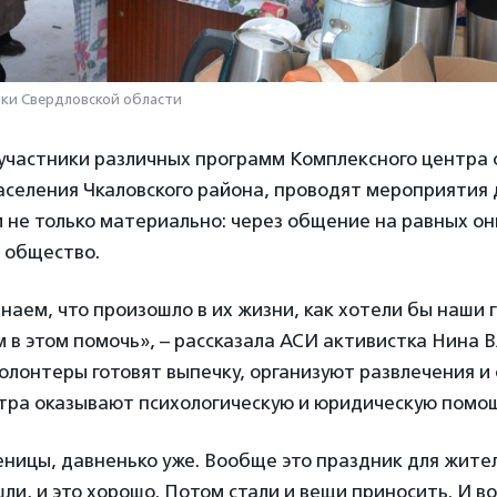
ки Свердловской области
участники различных программ Комплексного центра 
аселения Чкаловского района, проводят мероприятия 
 не только материально: через общение на равных о
 общество.
наем, что произошло в их жизни, как хотели бы наши г
м в этом помочь», – рассказала АСИ активистка Нина 
лонтеры готовят выпечку, организуют развлечения и
тра оказывают психологическую и юридическую помо
ницы, давненько уже. Вообще это праздник для жите
шли, и это хорошо. Потом стали и вещи приносить. И во