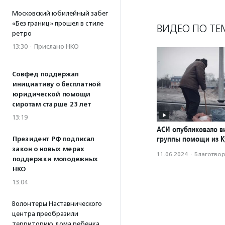
Московский юбилейный забег
«Без границ» прошел в стиле
ВИДЕО ПО ТЕ
ретро
13:30
·
Прислано НКО
Совфед поддержал
инициативу о бесплатной
юридической помощи
сиротам старше 23 лет
13:19
АСИ опубликовало в
группы помощи из К
Президент РФ подписал
закон о новых мерах
11.06.2024
·
Благотвори
поддержки молодежных
НКО
13:04
Волонтеры Наставнического
центра преобразили
территорию дома ребенка