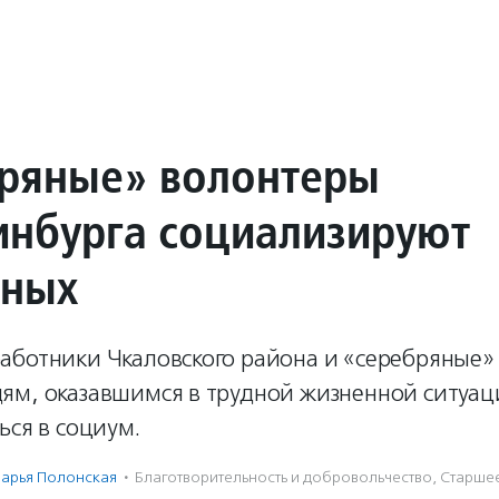
ряные» волонтеры
инбурга социализируют
мных
аботники Чкаловского района и «серебряные»
ям, оказавшимся в трудной жизненной ситуа
ься в социум.
арья Полонская
·
Благотвори­тель­ность и доброволь­чест­во
,
Старше