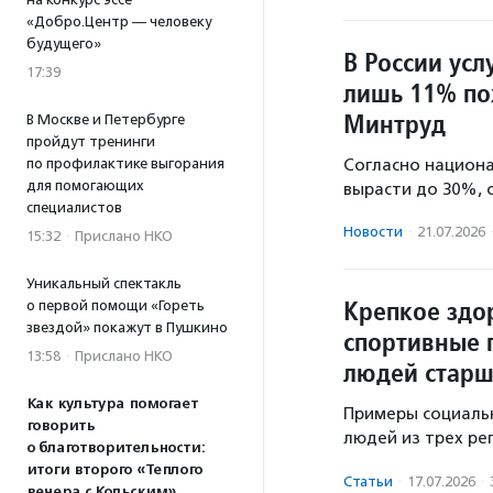
«Добро.Центр — человеку
будущего»
В России ус
17:39
лишь 11% по
Минтруд
В Москве и Петербурге
пройдут тренинги
по профилактике выгорания
Согласно национа
для помогающих
вырасти до 30%, 
специалистов
Новости
·
21.07.2026
15:32
·
Прислано НКО
Уникальный спектакль
Крепкое здо
о первой помощи «Гореть
звездой» покажут в Пушкино
спортивные 
13:58
·
Прислано НКО
людей старш
Как культура помогает
Примеры социаль
говорить
людей из трех ре
о благотворительности:
итоги второго «Теплого
Статьи
·
17.07.2026
·
вечера с Кольским»