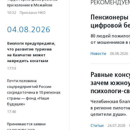
РЕКОМЕНДУЕ
при колонии в Можайске
10:32
·
Прислано НКО
Пенсионеры 
цифровой бе
04.08.2026
80 людей пожилог
от мошенников в 
Биологи предупредили,
что развитие туризма
Новости
·
06.08.2026
на Камчатке может
навредить косаткам
17:59
Равные конс
зачем южноу
Почти половина
соцпредприятий России
психологи-с
сосредоточена в 10 регионах
страны — фонд «Наше
Челябинская благ
будущее»
в регионе пилотн
17:46
целители души».
Принимаются заявки
Статьи
·
24.07.2026
·
на конкурс эссе