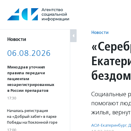
Перейти
к
содержанию
Новости
Новости
«Сереб
06.08.2026
Екатер
Минздрав уточнил
бездо
правила передачи
пациентам
незарегистрированных
в России препаратов
Социальные р
17:30
помогают люд
Началась регистрация
жилья, вернут
на «Добрый забег» в парке
Победы на Поклонной горе
АСИ-Екатеринбург
,
Д
17:00