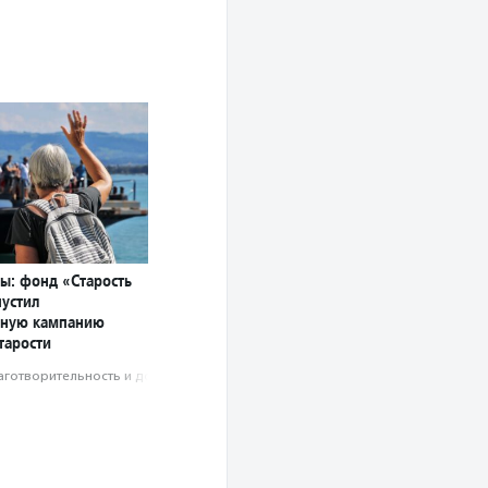
ы: фонд «Старость
пустил
ную кампанию
тарости
аготвори­тель­ность и доброволь­чест­во