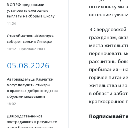
В ОП РФ предложили
потихоньку мы в
установить ежегодные
весенние гулянь
выплаты на сборы в школу
11:24
В Свердловской
Стихобиатлон «Км/вслух»
гражданам, ока
соберет семьи в Липецке
места жительст
10:32
·
Прислано НКО
переночевать м
рассчитаны боле
05.08.2026
пребывания – на
горячее питание
Автовладельцы Камчатки
жительства и за
могут получить стикеры
о правилах добрососедства
в области работ
с бурыми медведями
краткосрочное 
18:02
Подписывайтес
Для родственников
пострадавших в результате
атаки беспилотников под