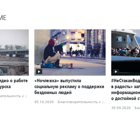
МЕ
идео о работе
«Ночлежка» выпустила
#НеСтаканВод
урска
социальную рекламу о поддержке
в радость» за
бездомных людей
информацион
­тель­ность и доброволь­чест­во
о достойной с
05.10.2020
·
Благотвори­тель­ность и доброволь­чест­во
30.09.2020
·
Бл