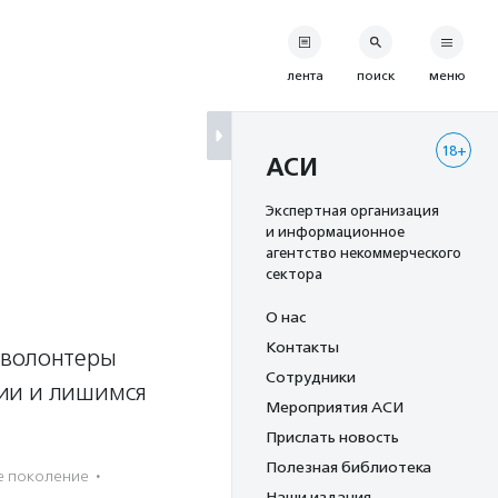
лента
поиск
меню
18+
АСИ
Экспертная организация
и информационное
агентство некоммерческого
сектора
О нас
Контакты
 волонтеры
Сотрудники
ции и лишимся
Мероприятия АСИ
Прислать новость
Полезная библиотека
е поколение
·
Наши издания