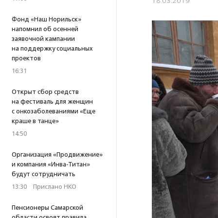
18.03.2019
Фонд «Наш Норильск»
напомнил об осенней
заявочной кампании
на поддержку социальных
проектов
16:31
Открыт сбор средств
на фестиваль для женщин
с онкозаболеваниями «Еще
краше в танце»
14:50
Организация «Продвижение»
и компания «Инва-Титан»
будут сотрудничать
13:30
·
Прислано НКО
Пенсионеры Самарской
области освоят правила