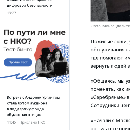
цифровой безопасности
13:27
Фото: Минсоцполити
Пожилые люди, 
обслуживания н
где помогают им
вернуть людей в
«Общаясь, мы уз
поменять, как и
«Серебряные» во
Встреча с Андреем Ургантом
стала лотом аукциона
Сотрудники цен
в поддержку фонда
«Бумажная птица»
«Начали с Масле
11:45
·
Прислано НКО
но туда все при