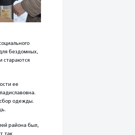
социального
для бездомных,
ни стараются
ости ее
Владиславовна.
 сбор одежды.
щь.
лей района был,
т так