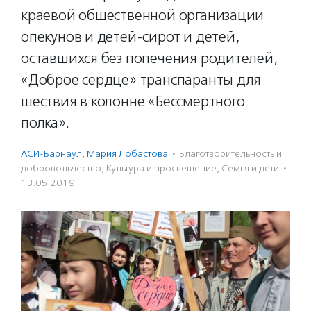
краевой общественной организации
опекунов и детей-сирот и детей,
оставшихся без попечения родителей,
«Доброе сердце» транспаранты для
шествия в колонне «Бессмертного
полка».
АСИ-Барнаул
,
Мария Лобастова
·
Благотвори­тель­ность и
доброволь­чест­во
,
Культура и просвещение
,
Семья и дети
·
13.05.2019