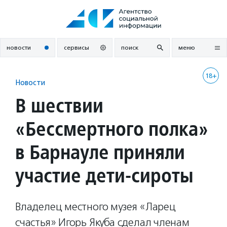
Перейти
к
содержанию
новости
сервисы
поиск
меню
18+
Новости
В шествии
«Бессмертного полка»
в Барнауле приняли
участие дети-сироты
Владелец местного музея «Ларец
счастья» Игорь Якуба сделал членам