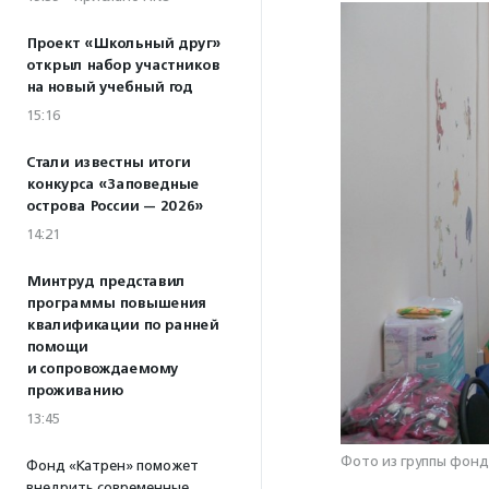
Проект «Школьный друг»
открыл набор участников
на новый учебный год
15:16
Стали известны итоги
конкурса «Заповедные
острова России — 2026»
14:21
Минтруд представил
программы повышения
квалификации по ранней
помощи
и сопровождаемому
проживанию
13:45
Фото из группы фонд
Фонд «Катрен» поможет
внедрить современные