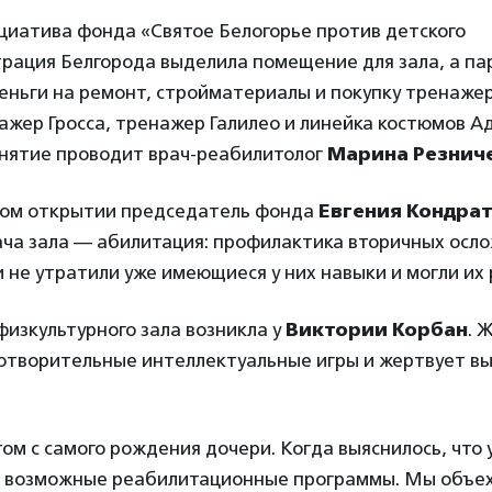
циатива фонда «Святое Белогорье против детского
трация Белгорода выделила помещение для зала, а п
ньги на ремонт, стройматериалы и покупку тренажер
ажер Гросса, тренажер Галилео и линейка костюмов А
анятие проводит врач-реабилитолог
Марина Резнич
ом открытии председатель фонда
Евгения Кондра
ача зала — абилитация: профилактика вторичных осл
и не утратили уже имеющиеся у них навыки и могли их 
изкультурного зала возникла у
Виктории Корбан
. 
готворительные интеллектуальные игры и жертвует в
том с самого рождения дочери. Когда выяснилось, что 
се возможные реабилитационные программы. Мы объе