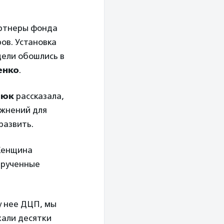
артнеры фонда
ов. Установка
дели обошлись в
енко
.
тюк
рассказала,
ожнений для
развить.
Женщина
ырученные
у нее ДЦП, мы
хали десятки