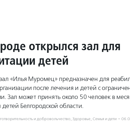
ороде открылся зал для
итации детей
зал «Илья Муромец» предназначен для реаби
рганизации после лечения и детей с огранич
. Зал может принять около 50 человек в меся
 детей Белгородской области.
готвори­тель­ность и доброволь­чест­во
,
Здоровье
,
Семья и дети
·
06.