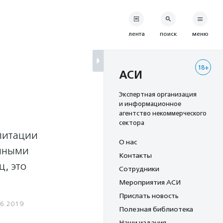
лента
поиск
меню
18+
АСИ
Экспертная организация
и информационное
агентство некоммерческого
сектора
литации
О нас
енными
Контакты
ц, это
Сотрудники
Мероприятия АСИ
Прислать новость
06.2019
Полезная библиотека
Наши издания