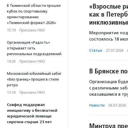
«Взрослые ри
В Тюменской области прошел
кубок по спортивному
как в Петер
ориентированию
инклюзивный
«Тюменский формат-2026»
15:19
·
Прислано НКО
Мероприятие под
состоялось 18 ию
Организация «Радость»
открывает сеть
Статьи
·
27.07.2026
·
региональных подразделений
14:25
·
Прислано НКО
В Брянске п
Московский юбилейный забег
«Без границ» прошел в стиле
Организация буде
ретро
с различными заб
13:30
·
Прислано НКО
оказавшимся в тр
Совфед поддержал
Новости
·
06.07.2026
инициативу о бесплатной
юридической помощи
сиротам старше 23 лет
Минтруд пре