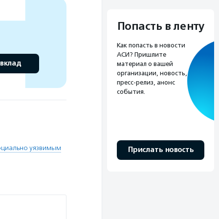
Попасть в ленту
Как попасть в новости
АСИ? Пришлите
 вклад
материал о вашей
организации, новость,
пресс-релиз, анонс
события.
оциально уязвимым
Прислать новость