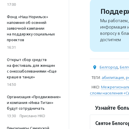
17:00
Поддерж
Фонд «Наш Норильск»
Мы работаем, 
напомнил об осенней
информация и
заявочной кампании
вопросу в бла
на поддержку социальных
достигнем
проектов
16:31
Открыт сбор средств
на фестиваль для женщин
Белгород
,
Белг
с онкозаболеваниями «Еще
краше в танце»
ТЕГИ:
абилитация
,
р
14:50
НКО:
Межрегиональ
слоям населения «Св
Организация «Продвижение»
и компания «Инва-Титан»
Узнайте боль
будут сотрудничать
13:30
·
Прислано НКО
Святое Белого
Пенсионеры Самарской