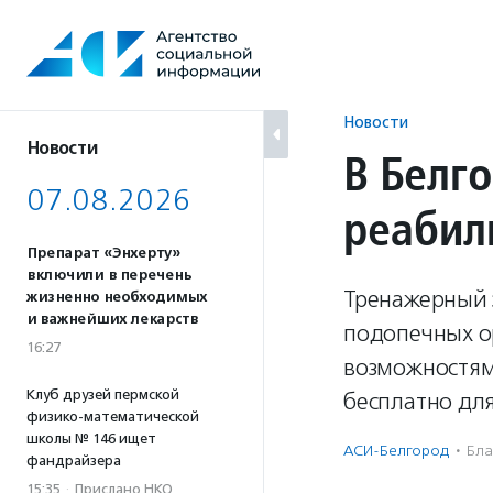
Перейти
к
содержанию
Новости
Новости
В Белг
07.08.2026
реабил
Препарат «Энхерту»
включили в перечень
Тренажерный 
жизненно необходимых
и важнейших лекарств
подопечных о
16:27
возможностями
Клуб друзей пермской
бесплатно для
физико-математической
школы № 146 ищет
АСИ-Белгород
·
Бла
фандрайзера
15:35
·
Прислано НКО