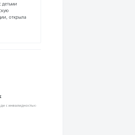
с детьми
скую
ции, открыла
с
ди с инвалидностью