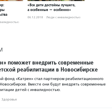
ир:
«Все дети достойны лучшего,
еры
а особенные — особенно»
ства
06.12.2018
·
Люди с инвалидностью
нвалидностью
М
н» поможет внедрить современные
етской реабилитации в Новосибирске
ый фонд «Катрен» стал партнером реабилитационного
 Новосибирске. Вместе они будут внедрять современные
итации детей с инвалидностью.
·
Здоровье