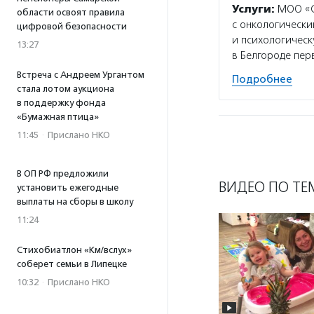
Услуги:
МОО «Св
области освоят правила
с онкологическ
цифровой безопасности
и психологическ
13:27
в Белгороде пе
Встреча с Андреем Ургантом
Подробнее
стала лотом аукциона
в поддержку фонда
«Бумажная птица»
11:45
·
Прислано НКО
В ОП РФ предложили
ВИДЕО ПО ТЕ
установить ежегодные
выплаты на сборы в школу
11:24
Стихобиатлон «Км/вслух»
соберет семьи в Липецке
10:32
·
Прислано НКО