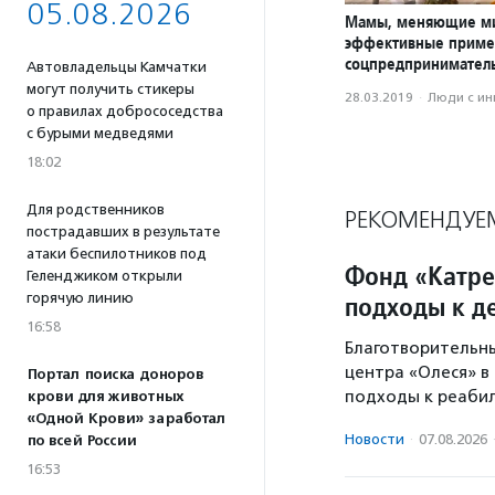
05.08.2026
Мамы, меняющие м
эффективные прим
соцпредприниматель
Автовладельцы Камчатки
могут получить стикеры
28.03.2019
·
Люди с и
о правилах добрососедства
с бурыми медведями
18:02
Для родственников
РЕКОМЕНДУЕ
пострадавших в результате
атаки беспилотников под
Фонд «Катре
Геленджиком открыли
горячую линию
подходы к д
16:58
Благотворительн
центра «Олеся» в
Портал поиска доноров
подходы к реабил
крови для животных
«Одной Крови» заработал
Новости
·
07.08.2026
по всей России
16:53