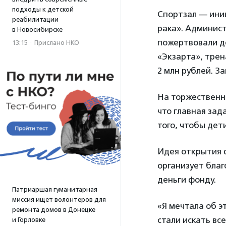
подходы к детской
Спортзал — ини
реабилитации
рака». Админис
в Новосибирске
пожертвовали де
13:15
·
Прислано НКО
«Экзарта», трен
2 млн рублей. З
На торжественн
что главная зад
того, чтобы дет
Идея открытия ф
организует бла
деньги фонду.
Патриаршая гуманитарная
миссия ищет волонтеров для
«Я мечтала об э
ремонта домов в Донецке
стали искать в
и Горловке