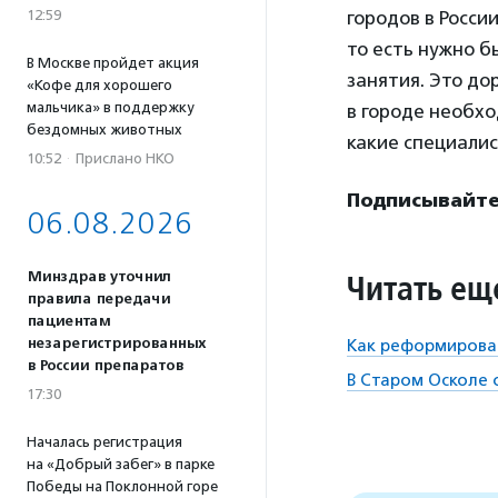
12:59
городов в Росси
то есть нужно б
В Москве пройдет акция
занятия. Это до
«Кофе для хорошего
мальчика» в поддержку
в городе необхо
бездомных животных
какие специалис
10:52
·
Прислано НКО
Подписывайтес
06.08.2026
Читать ещ
Минздрав уточнил
правила передачи
пациентам
незарегистрированных
Как реформирова
в России препаратов
В Старом Осколе 
17:30
Началась регистрация
на «Добрый забег» в парке
Победы на Поклонной горе