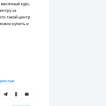
 месячный курс,
ентру за
что такой центр
можно купить и
идностью