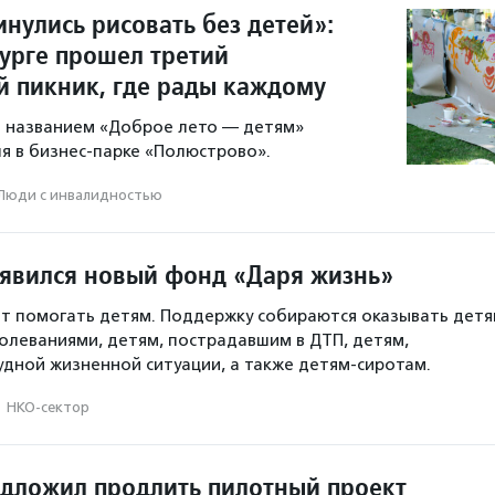
нулись рисовать без детей»:
бурге прошел третий
 пикник, где рады каждому
 названием «Доброе лето — детям»
ля в бизнес-парке «Полюстрово».
Люди с инвалидностью
оявился новый фонд «Даря жизнь»
т помогать детям. Поддержку собираются оказывать дет
олеваниями, детям, пострадавшим в ДТП, детям,
удной жизненной ситуации, а также детям-сиротам.
·
НКО-сектор
дложил продлить пилотный проект