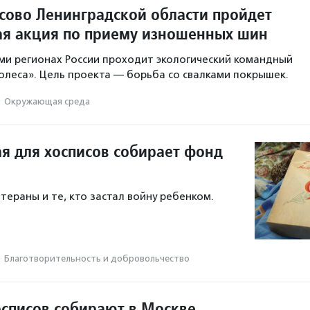
ксово Ленинградской области пройдет
ая акция по приему изношенных шин
сьми регионах России проходит экологический командный
колеса». Цель проекта — борьба со свалками покрышек.
·
Окружающая среда
ая для хосписов собирает фонд
етераны и те, кто застал войну ребенком.
·
Благотвори­тель­ность и доброволь­чест­во
осписов собирают в Москве