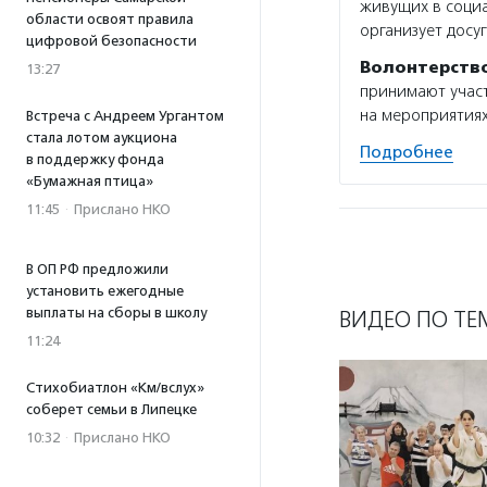
живущих в социа
области освоят правила
организует досу
цифровой безопасности
Волонтерств
13:27
принимают участ
на мероприятиях
Встреча с Андреем Ургантом
стала лотом аукциона
Подробнее
в поддержку фонда
«Бумажная птица»
11:45
·
Прислано НКО
В ОП РФ предложили
установить ежегодные
выплаты на сборы в школу
ВИДЕО ПО ТЕ
11:24
Стихобиатлон «Км/вслух»
соберет семьи в Липецке
10:32
·
Прислано НКО