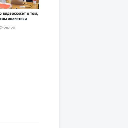
о видеосюжет о том,
жны аналитики
О-сектор