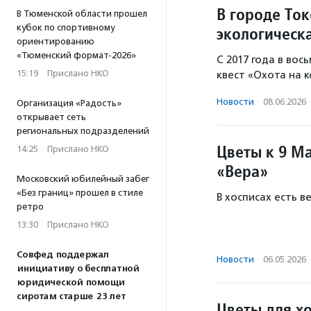
В городе То
В Тюменской области прошел
кубок по спортивному
экологическ
ориентированию
«Тюменский формат-2026»
С 2017 года в во
15:19
·
Прислано НКО
квест «Охота на 
Новости
·
08.06.2026
Организация «Радость»
открывает сеть
региональных подразделений
Цветы к 9 М
14:25
·
Прислано НКО
«Вера»
Московский юбилейный забег
«Без границ» прошел в стиле
В хосписах есть в
ретро
13:30
·
Прислано НКО
Совфед поддержал
Новости
·
06.05.2026
инициативу о бесплатной
юридической помощи
сиротам старше 23 лет
Цветы для х