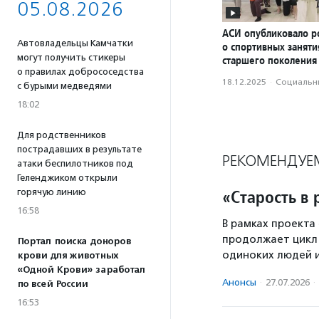
05.08.2026
АСИ опубликовало р
Автовладельцы Камчатки
о спортивных заняти
могут получить стикеры
старшего поколения
о правилах добрососедства
18.12.2025
·
Социальн
с бурыми медведями
18:02
Для родственников
пострадавших в результате
РЕКОМЕНДУЕ
атаки беспилотников под
Геленджиком открыли
«Старость в 
горячую линию
16:58
В рамках проекта
продолжает цикл 
Портал поиска доноров
одиноких людей и
крови для животных
«Одной Крови» заработал
Анонсы
·
27.07.2026
·
по всей России
16:53