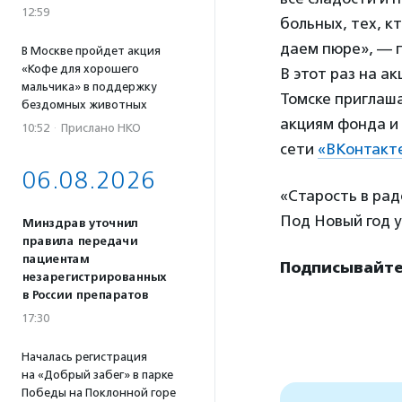
12:59
больных, тех, к
даем пюре», — 
В Москве пройдет акция
«Кофе для хорошего
В этот раз на а
мальчика» в поддержку
Томске приглаш
бездомных животных
акциям фонда и 
10:52
·
Прислано НКО
сети
«ВКонтакт
06.08.2026
«Старость в рад
Под Новый год у
Минздрав уточнил
правила передачи
пациентам
Подписывайте
незарегистрированных
в России препаратов
17:30
Началась регистрация
на «Добрый забег» в парке
Победы на Поклонной горе