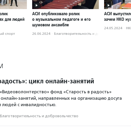
олик
АСИ опубликовало ролик
АСИ выпустил
ях для людей
о музыкальном педагоге и его
зачем НКО ну
шумовом ансамбле
24.05.2024
·
НК
ый спорт
26.06.2024
·
Благотвори­тель­ность и доброволь­чест­во
М
радость»: цикл онлайн-занятий
 «Видеоволонтерство» фонд «Старость в радость»
онлайн-занятий, направленных на организацию досуга
 людей с инвалидностью.
Благотвори­тель­ность и доброволь­чест­во