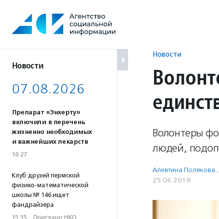
Перейти
к
содержанию
Новости
Новости
Волонт
07.08.2026
единст
Препарат «Энхерту»
включили в перечень
Волонтеры фо
жизненно необходимых
и важнейших лекарств
людей, подопе
16:27
Алевтина Полякова
,
Клуб друзей пермской
25.06.2019
физико-математической
школы № 146 ищет
фандрайзера
15:35
·
Прислано НКО