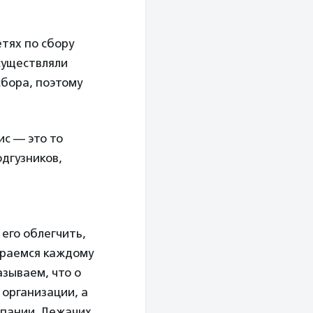
етях по сбору
существляли
сбора, поэтому
пис — это то
дгузников,
 его облегчить,
араемся каждому
азываем, что о
 организации, а
мпании. Лежачих