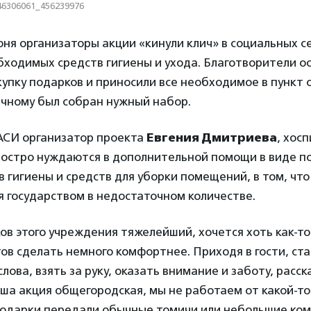
46306061_456239976
июня организаторы акции «кинули клич» в социальных с
бходимых средств гигиены и ухода. Благотворители о
упку подарков и приносили все необходимое в пункт 
чному был собран нужный набор.
 АСИ организатор проекта
Евгения Дмитриева
, хос
 остро нуждаются в дополнительной помощи в виде по
в гигиены и средств для уборки помещений, в том, что
 государством в недостаточном количестве.
ов этого учреждения тяжелейший, хочется хоть как-то
ов сделать немного комфортнее. Приходя в гости, ст
лова, взять за руку, оказать внимание и заботу, расск
аша акция общегородская, мы не работаем от какой-то
 подарки передали обычные томичи или небольшие ко