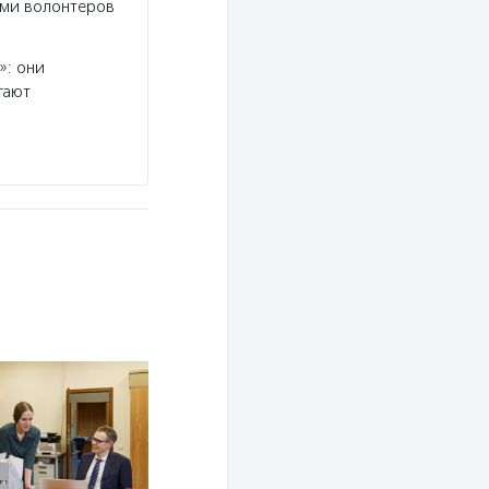
ами волонтеров
»: они
гают