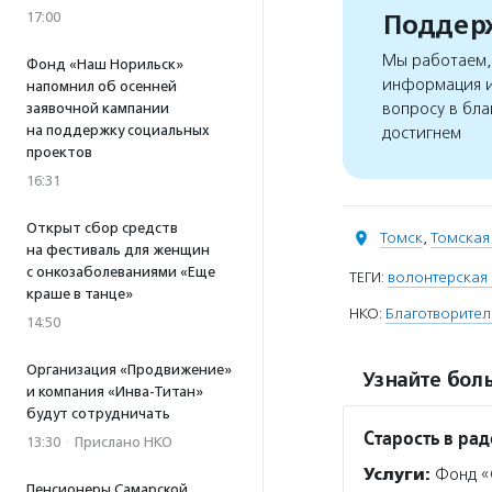
Поддерж
17:00
Мы работаем, 
Фонд «Наш Норильск»
информация и
напомнил об осенней
вопросу в бла
заявочной кампании
на поддержку социальных
достигнем
проектов
16:31
Открыт сбор средств
Томск
,
Томская
на фестиваль для женщин
с онкозаболеваниями «Еще
ТЕГИ:
волонтерская
краше в танце»
НКО:
Благотворител
14:50
Организация «Продвижение»
Узнайте боль
и компания «Инва-Титан»
будут сотрудничать
Старость в рад
13:30
·
Прислано НКО
Услуги:
Фонд «С
Пенсионеры Самарской