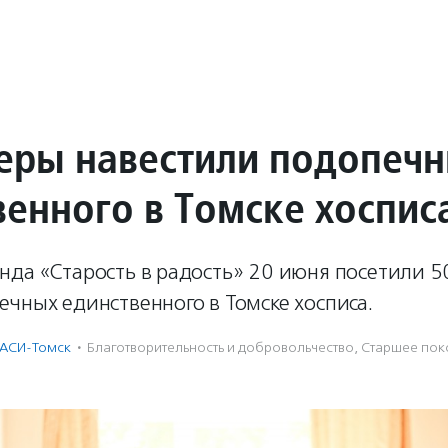
еры навестили подопеч
венного в Томске хоспис
нда «Старость в радость» 20 июня посетили 
чных единственного в Томске хосписа.
АСИ-Томск
·
Благотвори­тель­ность и доброволь­чест­во
,
Старшее пок