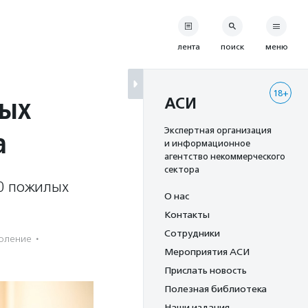
лента
поиск
меню
18+
ных
АСИ
а
Экспертная организация
и информационное
агентство некоммерческого
сектора
50 пожилых
О нас
Контакты
Сотрудники
оление
·
Мероприятия АСИ
Прислать новость
Полезная библиотека
Наши издания