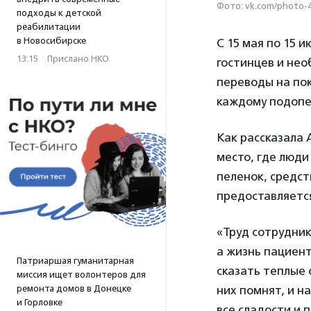
Фото: vk.com/photo-
подходы к детской
реабилитации
в Новосибирске
С 15 мая по 15 
13:15
·
Прислано НКО
гостинцев и нео
переводы на пок
каждому подопе
Как рассказала
место, где люди
пеленок, средст
предоставляется
«Труд сотрудник
а жизнь пациент
Патриаршая гуманитарная
сказать теплые с
миссия ищет волонтеров для
ремонта домов в Донецке
них помнят, и н
и Горловке
все сладости и