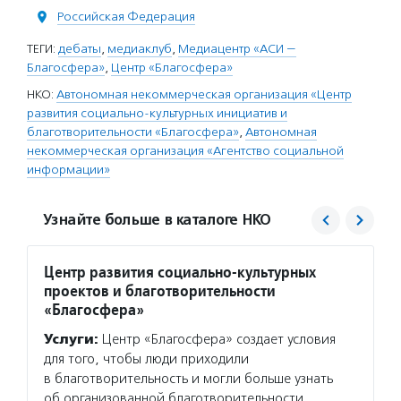
Российская Федерация
ТЕГИ:
дебаты
,
медиаклуб
,
Медиацентр «АСИ —
Благосфера»
,
Центр «Благосфера»
НКО:
Автономная некоммерческая организация «Центр
развития социально-культурных инициатив и
благотворительности «Благосфера»
,
Автономная
некоммерческая организация «Агентство социальной
информации»
Узнайте больше в каталоге НКО
Центр развития социально-культурных
Агент
проектов и благотворительности
Услуг
«Благосфера»
матери
Услуги:
Центр «Благосфера» создает условия
сектор
для того, чтобы люди приходили
новост
в благотворительность и могли больше узнать
расска
об организованной благотворительности
некомм