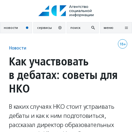
Перейти
к
содержанию
новости
сервисы
поиск
меню
18+
Новости
Как участвовать
в дебатах: советы для
НКО
В каких случаях НКО стоит устраивать
дебаты и как к ним подготовиться,
рассказал директор образовательных