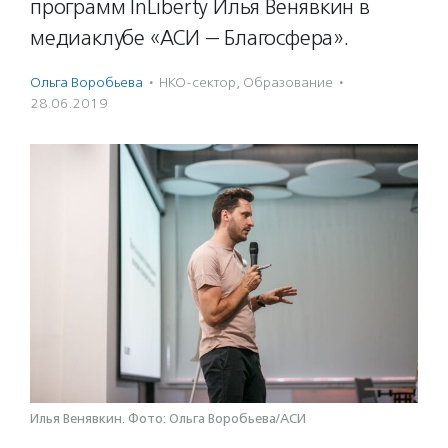
программ InLiberty Илья Венявкин в
медиаклубе «АСИ — Благосфера».
Ольга Воробьева
·
НКО-сектор
,
Образование
·
28.06.2019
Илья Венявкин. Фото: Ольга Воробьева/АСИ